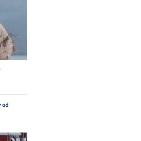
e
y od