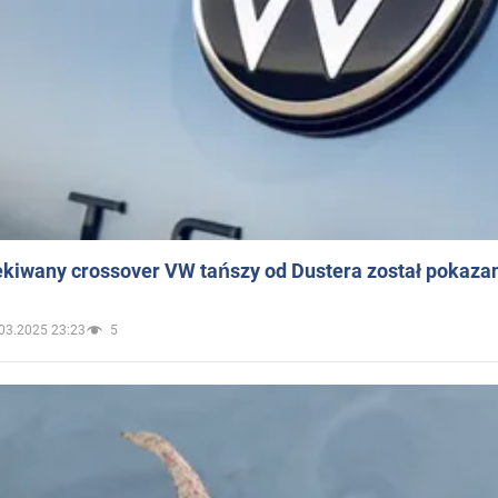
ekiwany crossover VW tańszy od Dustera został pokaza
03.2025 23:23
5