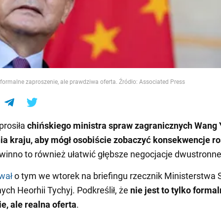
e
o formalne zaproszenie, ale prawdziwa oferta. Źródło: Associated Press
prosiła
chińskiego ministra spraw zagranicznych Wang 
a kraju, aby mógł osobiście zobaczyć konsekwencje ro
Powinno to również ułatwić głębsze negocjacje dwustronne
ował
o tym we wtorek na briefingu rzecznik Ministerstwa
ych Heorhii Tychyj. Podkreślił, że
nie jest to tylko forma
e, ale realna oferta
.