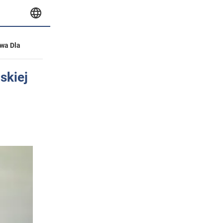
wa Dla
skiej