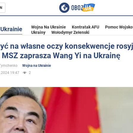
N
Wojna Na Ukrainie
Kontratak AFU
Pomoc Wojsko
Ukrainie
Ukrainy
Wołodymyr Zełenski
yć na własne oczy konsekwencje rosyj
: MSZ zaprasza Wang Yi na Ukrainę
ka
 Tymchenko
Wojna na Ukrainie
.2024 19:47
2
eństwo
a Ukrainie