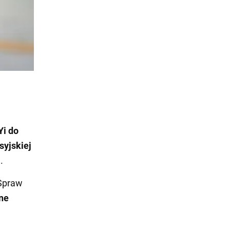
Yi do
syjskiej
.
 Spraw
lne