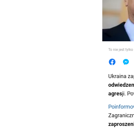
Jedzeni
To nie jest tylk
Ukraina za
odwiedzeni
agres
ji. 
Poinform
Zagraniczn
zaproszeni