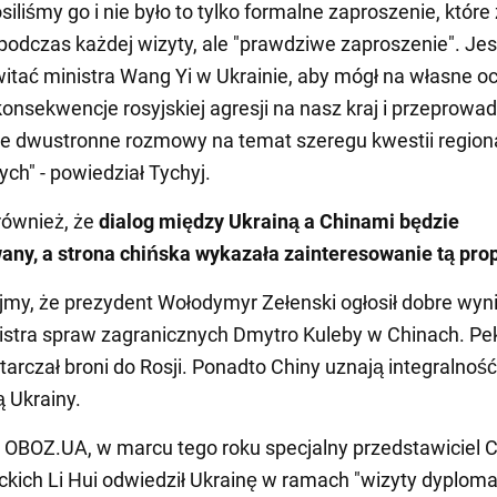
siliśmy go i nie było to tylko formalne zaproszenie, które
 podczas każdej wizyty, ale "prawdziwe zaproszenie". J
itać ministra Wang Yi w Ukrainie, aby mógł na własne o
onsekwencje rosyjskiej agresji na nasz kraj i przeprowad
e dwustronne rozmowy na temat szeregu kwestii regiona
ch" - powiedział Tychyj.
również, że
dialog między Ukrainą a Chinami będzie
ny, a strona chińska wykazała zainteresowanie tą pro
my, że prezydent Wołodymyr Zełenski ogłosił dobre wyni
istra spraw zagranicznych Dmytro Kuleby w Chinach. Pek
tarczał broni do Rosji. Ponadto Chiny uznają integralność
ą Ukrainy.
 OBOZ.UA, w marcu tego roku specjalny przedstawiciel C
ckich Li Hui odwiedził Ukrainę w ramach "wizyty dyploma