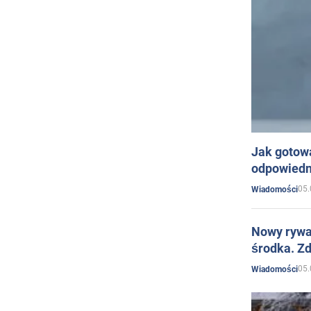
Jak gotow
odpowiedn
05.
Wiadomości
Nowy rywal
środka. Zd
05.
Wiadomości