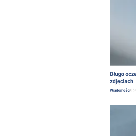
Długo ocz
zdjęciach
05.
Wiadomości