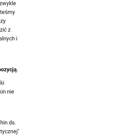
 zwykle
esteśmy
czy
zić z
lnych i
pozycją
.
ki
in nie
hin ds.
tycznej"