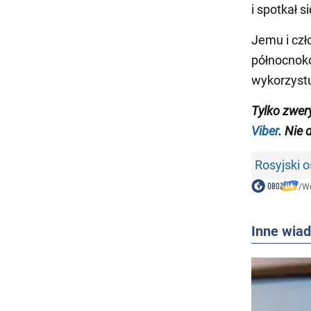
i spotkał s
Jemu i czł
północnoko
wykorzystu
Tylko zwer
Viber
. Nie 
Rosyjski o
/
Wo
Inne wia