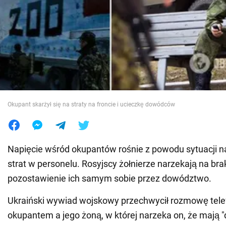
Wojna na Ukrainie
Świat
Jedzenie
Okupant skarżył się na straty na froncie i ucieczkę dowódców
Napięcie wśród okupantów rośnie z powodu sytuacji na 
strat w personelu. Rosyjscy żołnierze narzekają na brak
pozostawienie ich samym sobie przez dowództwo.
Ukraiński wywiad wojskowy przechwycił rozmowę tele
okupantem a jego żoną, w której narzeka on, że mają 