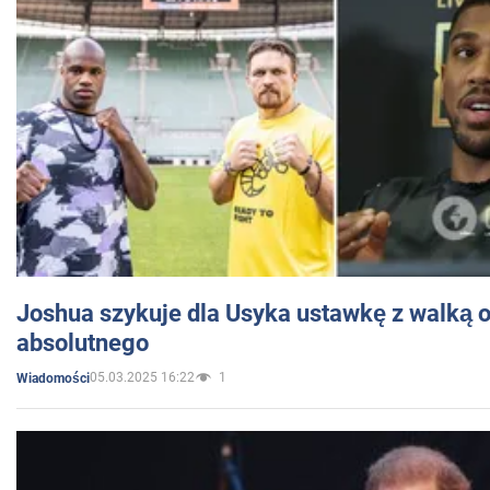
Joshua szykuje dla Usyka ustawkę z walką o 
absolutnego
05.03.2025 16:22
1
Wiadomości