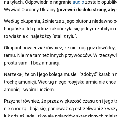
na tyłach. Odpowiednie nagranie
audio
zostało opubli
Wywiad Obronny Ukrainy
(przewiń do dołu strony, aby
Według okupanta, żołnierze z jego plutonu niedawno p
Ługańska. Ich podróż zakończyła się jednym zabitym 
to właśnie ci najeźdźcy "stali z tyłu".
Okupant powiedział również, że nie mają już dowódcy
temu. Nie ma tam też innych przywódców. W rzeczywis
prostu sami. I bez amunicji.
Narzekał, że on i jego kolega musieli "zdobyć" karabi
trochę amunicji. Według niego rosyjska armia nie chc
amunicji swoim ludziom.
Przyznał również, że przez większość czasu on i jego 
nie chodzą - boją się, ponieważ są ostrzeliwani ze wszy
już gdzieś jadą, używają pojazdów skradzionych miej