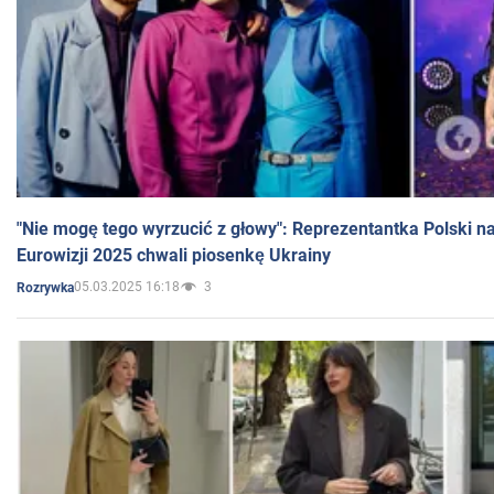
"Nie mogę tego wyrzucić z głowy": Reprezentantka Polski n
Eurowizji 2025 chwali piosenkę Ukrainy
05.03.2025 16:18
3
Rozrywka