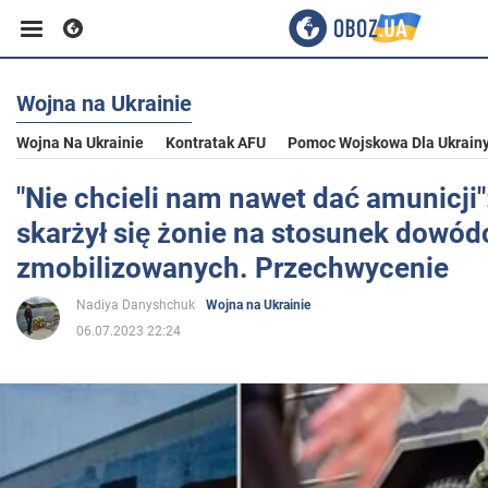
Wojna na Ukrainie
Biznes
Wojna Na Ukrainie
Kontratak AFU
Pomoc Wojskowa Dla Ukrain
Sport
"Nie chcieli nam nawet dać amunicji"
skarżył się żonie na stosunek dowó
Rozrywka
zmobilizowanych. Przechwycenie
Nadiya Danyshchuk
Wojna na Ukrainie
Życie
06.07.2023 22:24
Polityka
Społeczeństwo