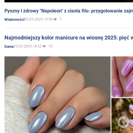
Pyszny i zdrowy "Napoleon" z ciasta filo: przygotowanie zaj
05.03.2025 19:05
7
Wiadomości
Najmodniejszy kolor manicure na wiosnę 2025: pięć
05.03.2025 18:52
10
Dama