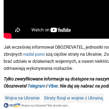
Jak wcześniej informował OBOZREVATEL, jednostki rosy
zbrojnych
nadal pono
szą ciężkie straty na Ukrainie. Żo
brać udziału w działaniach wojennych, a nawet niektó
odmawiają wykonywania rozkazów.
Tylko zweryfikowane informacje są dostępne na naszy
Obozrevatel
Telegram
i
Viber
. Nie daj się nabrać na pod
Wojna na Ukrainie
Straty Rosji w wojnie z Ukrainą
/
Wojna na Ukrainie
/
"Nie chcieli nam...