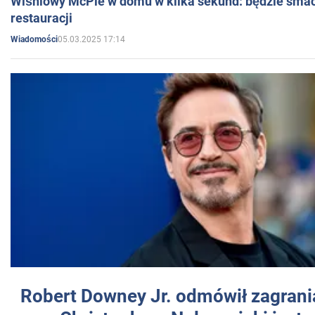
Wiśniowy McPie w domu w kilka sekund: będzie smac
restauracji
05.03.2025 17:14
Wiadomości
Robert Downey Jr. odmówił zagrani