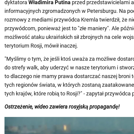
dyktatora
Władimira Putina
przed przedstawicielami a
informacyjnych zgromadzonych w Petersburgu. Na po
rozmowy z mediami przywódca Kremla twierdził, że ni
przywódcom, ponieważ jest to "złe maniery". Ale późni
możliwość ataku ukraińskich sił zbrojnych na cele wo
terytorium Rosji, mówił inaczej.
"Myślimy o tym, że jeśli ktoś uważa za możliwe dostarc
do strefy walk, aby uderzyć w nasze terytorium i stwo
to dlaczego nie mamy prawa dostarczać naszej broni t
tych regionów świata, w których zostaną zaatakowane
tych krajów, które robią to Rosji?" - zapytał przywódc
Ostrzeżenie, wideo zawiera rosyjską propagandę!