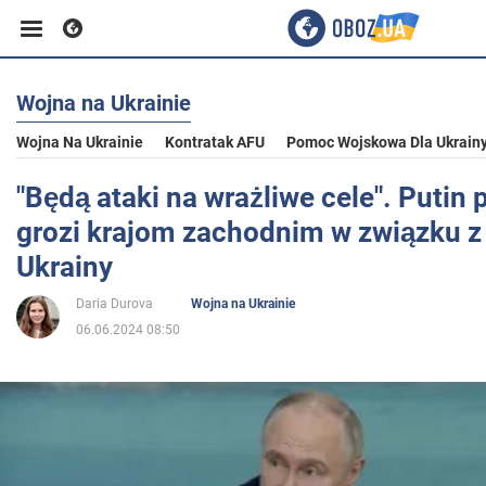
Wojna na Ukrainie
Biznes
Wojna Na Ukrainie
Kontratak AFU
Pomoc Wojskowa Dla Ukrain
Sport
"Będą ataki na wrażliwe cele". Putin
grozi krajom zachodnim w związku z
Rozrywka
Ukrainy
Daria Durova
Wojna na Ukrainie
Życie
06.06.2024 08:50
Polityka
Społeczeństwo