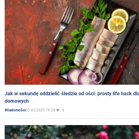
Jak w sekundę oddzielić śledzie od ości: prosty life hack d
domowych
05.03.2025 19:28
9
Wiadomości