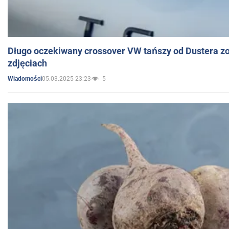
Długo oczekiwany crossover VW tańszy od Dustera zo
zdjęciach
05.03.2025 23:23
5
Wiadomości