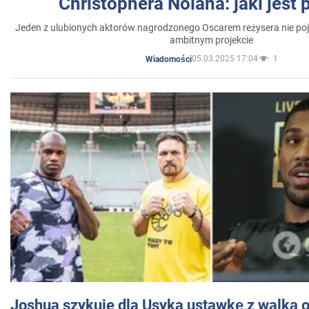
Christophera Nolana: jaki jest
Jeden z ulubionych aktorów nagrodzonego Oscarem reżysera nie poja
ambitnym projekcie
05.03.2025 17:04
1
Wiadomości
Joshua szykuje dla Usyka ustawkę z walką o 