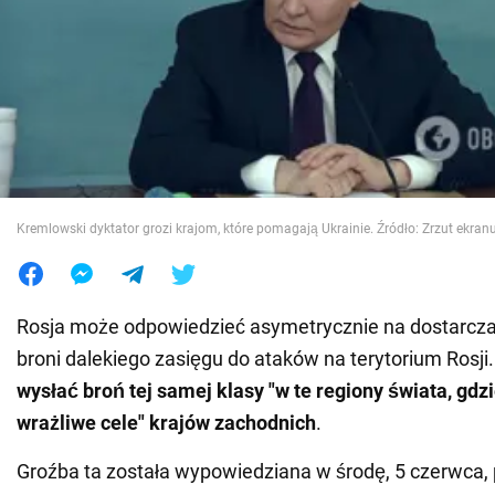
Wojna na Ukrainie
Świat
Jedzenie
Kremlowski dyktator grozi krajom, które pomagają Ukrainie. Źródło: Zrzut ekranu
Rosja może odpowiedzieć asymetrycznie na dostarcza
broni dalekiego zasięgu do ataków na terytorium Rosji
wysłać broń tej samej klasy "w te regiony świata, gdz
wrażliwe cele" krajów zachodnich
.
Groźba ta została wypowiedziana w środę, 5 czerwca, 