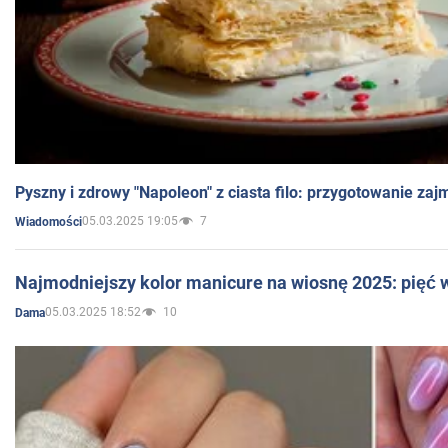
Pyszny i zdrowy "Napoleon" z ciasta filo: przygotowanie zaj
05.03.2025 19:05
7
Wiadomości
Najmodniejszy kolor manicure na wiosnę 2025: pięć
05.03.2025 18:52
10
Dama