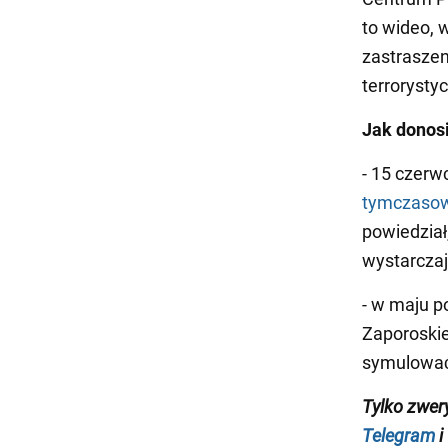
to wideo, 
zastraszen
terrorysty
Jak donos
- 15 czerw
tymczasow
powiedział
wystarczaj
- w maju p
Zaporoskie
symulować 
Tylko zwer
Telegram
i