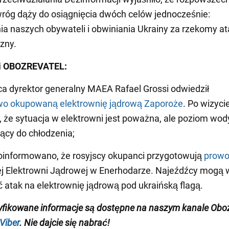
wróg dąży do osiągnięcia dwóch celów jednocześnie:
ia naszych obywateli i obwiniania Ukrainy za rzekomy at
czny.
i OBOZREVATEL:
ca dyrektor generalny MAEA Rafael Grossi odwiedził
o okupowaną elektrownię jądrową Zaporoże
. Po wizyci
, że sytuacja w elektrowni jest poważna, ale poziom wody
ący do chłodzenia;
oinformowano, że rosyjscy okupanci przygotowują
prowo
j Elektrowni Jądrowej w Enerhodarze. Najeźdźcy mogą 
atak na elektrownię jądrową pod ukraińską flagą.
yfikowane informacje są dostępne na naszym kanale Oboz
Viber
. Nie dajcie się nabrać!