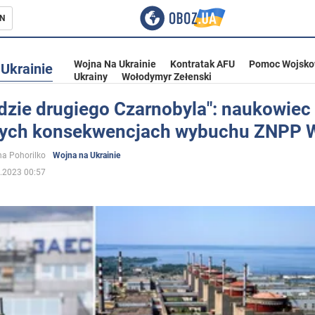
N
Wojna Na Ukrainie
Kontratak AFU
Pomoc Wojsko
Ukrainie
Ukrainy
Wołodymyr Zełenski
ędzie drugiego Czarnobyla": naukowiec
ych konsekwencjach wybuchu ZNPP 
ka
a Pohorilko
Wojna na Ukrainie
.2023 00:57
eństwo
a Ukrainie