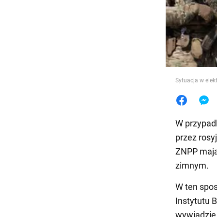
Jedzeni
Sytuacja w elek
W przypad
przez rosy
ZNPP mają 
zimnym.
W ten spo
Instytutu 
wywiadzie 