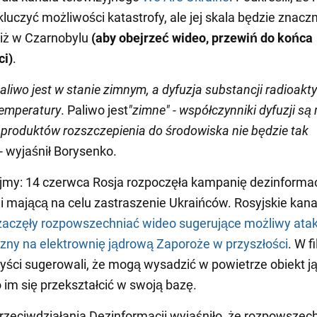
uczyć możliwości katastrofy, ale jej skala będzie znaczn
iż w Czarnobylu
(aby obejrzeć wideo, przewiń do końca
i)
.
liwo jest w stanie zimnym, a dyfuzja substancji radioak
temperatury
. Paliwo jest
"zimne" - współczynniki dyfuzji są 
 produktów rozszczepienia do środowiska nie będzie tak
 - wyjaśnił Borysenko.
my: 14 czerwca Rosja rozpoczęła kampanię dezinformacj
i mającą na celu zastraszenie Ukraińców. Rosyjskie kana
aczęły rozpowszechniać wideo sugerujące możliwy ata
czny na elektrownię jądrową Zaporoże w przyszłości
. W f
ści sugerowali, że mogą wysadzić w powietrze obiekt j
o im się przekształcić w swoją bazę.
zeciwdziałania Dezinformacji wyjaśniło, że rozpowszech