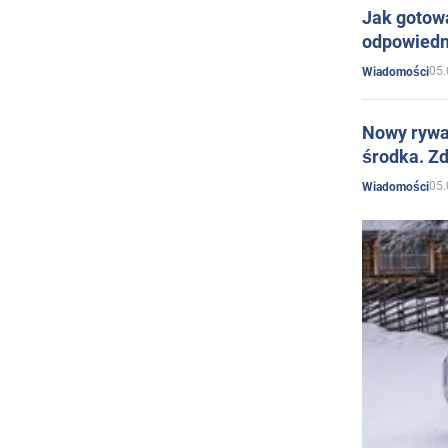
Jak gotow
odpowiedn
05.
Wiadomości
Nowy rywal
środka. Zd
05.
Wiadomości