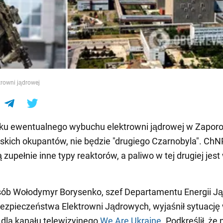
e
trowni jądrowej
ku ewentualnego wybuchu elektrowni jądrowej w Zapor
jskich okupantów, nie będzie "drugiego Czarnobyla". ChN
zupełnie inne typy reaktorów, a paliwo w tej drugiej jest
sób Wołodymyr Borysenko, szef Departamentu Energii J
Bezpieczeństwa Elektrowni Jądrowych, wyjaśnił sytuację
dla kanału telewizyjnego
We Are Ukraine
. Podkreślił, że 