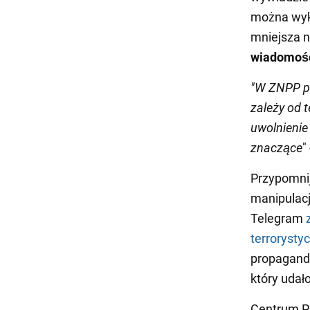
można wykl
mniejsza n
wiadomośc
"W ZNPP pa
zależy od 
uwolnienie
znaczące
"
Przypomnij
manipulacj
Telegram
z
terrorysty
propagandy
który udał
Centrum Pr