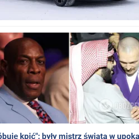
óbuję kpić": były mistrz świata w upok