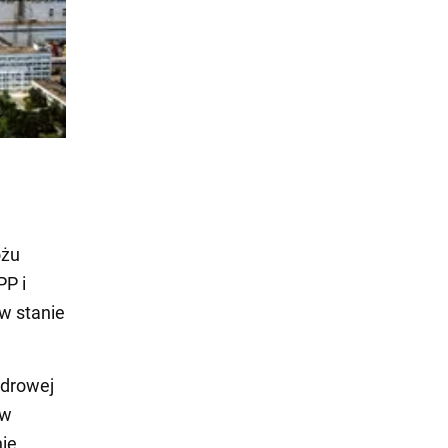
ożu
PP i
 w stanie
ądrowej
 w
nie