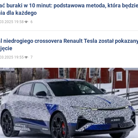
ać buraki w 10 minut: podstawowa metoda, która będzi
ia dla każdego
03.2025 19:58
6
 niedrogiego crossovera Renault Tesla został pokazan
jęcie
03.2025 19:55
7