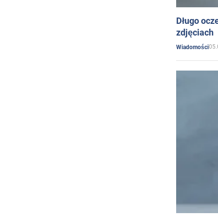
Długo ocz
zdjęciach
05.
Wiadomości