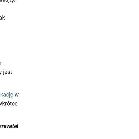
ak
e
 jest
kację
w
wkrótce
revatel