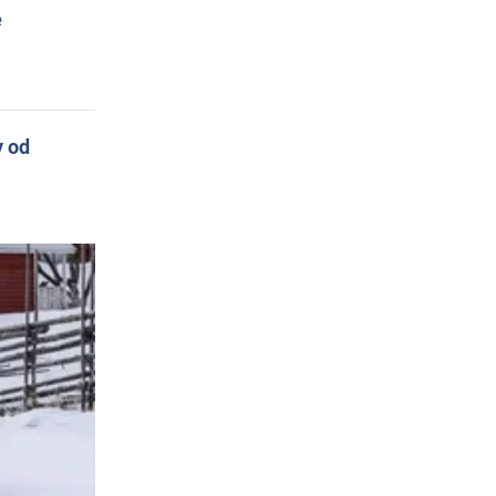
e
y od