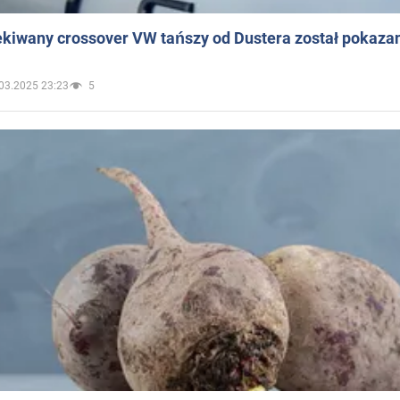
ekiwany crossover VW tańszy od Dustera został pokaza
03.2025 23:23
5