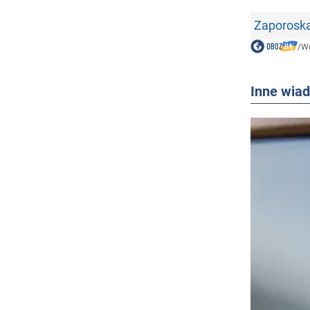
Zaporoska
/
Wo
Inne wia