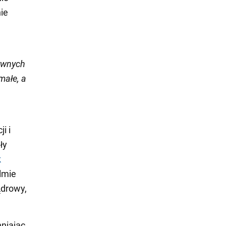
ie
tywnych
małe, a
i i
ły
k
ilmie
ądrowy,
niając