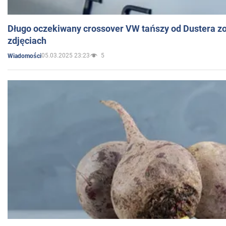
Długo oczekiwany crossover VW tańszy od Dustera zo
zdjęciach
05.03.2025 23:23
5
Wiadomości