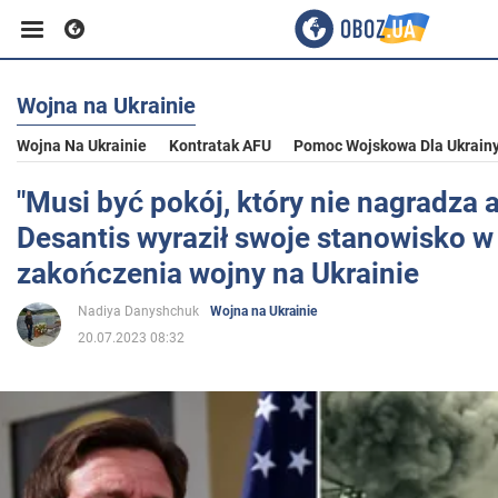
Wojna na Ukrainie
Biznes
Wojna Na Ukrainie
Kontratak AFU
Pomoc Wojskowa Dla Ukrain
Sport
"Musi być pokój, który nie nagradza a
Desantis wyraził swoje stanowisko w
Rozrywka
zakończenia wojny na Ukrainie
Nadiya Danyshchuk
Wojna na Ukrainie
Życie
20.07.2023 08:32
Polityka
Społeczeństwo