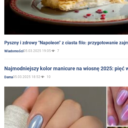
Pyszny i zdrowy "Napoleon" z ciasta filo: przygotowanie zaj
05.03.2025 19:05
7
Wiadomości
Najmodniejszy kolor manicure na wiosnę 2025: pięć
05.03.2025 18:52
10
Dama