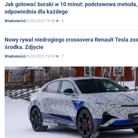
Jak gotować buraki w 10 minut: podstawowa metoda, 
odpowiednia dla każdego
05.03.2025 19:58
6
Wiadomości
Nowy rywal niedrogiego crossovera Renault Tesla zo
środka. Zdjęcie
05.03.2025 19:55
7
Wiadomości