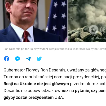
Wojna na Ukrainie
Świat
Jedzenie
Ron Desantis po raz kolejny wyraził swoje stanowisko w sprawie wojny na Ukrai
Gubernator Florydy Ron Desantis, uważany za główne
Trumpa do republikańskiej nominacji prezydenckiej, po
Rosji na Ukrainie nie jest głównym
przedmiotem zaint
Desantis nie odpowiedział również na
pytanie, czy po
gdyby został prezydentem
USA.