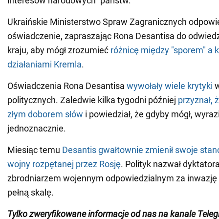
interesów narodowych" państw.
Ukraińskie Ministerstwo Spraw Zagranicznych odpowie
oświadczenie, zapraszając Rona Desantisa do odwied
kraju, aby mógł zrozumieć
różnicę między "sporem" a
działaniami Kremla
.
Oświadczenia Rona Desantisa
wywołały wiele krytyki
w
politycznych. Zaledwie kilka tygodni później
przyznał, 
złym doborem słów
i powiedział, że gdyby mógł, wyrazi
jednoznacznie.
Miesiąc temu
Desantis gwałtownie zmienił swoje sta
wojny rozpętanej przez Rosję
. Polityk nazwał dyktator
zbrodniarzem wojennym odpowiedzialnym za inwazję 
pełną skalę.
Tylko zweryfikowane informacje od nas na kanale Tele