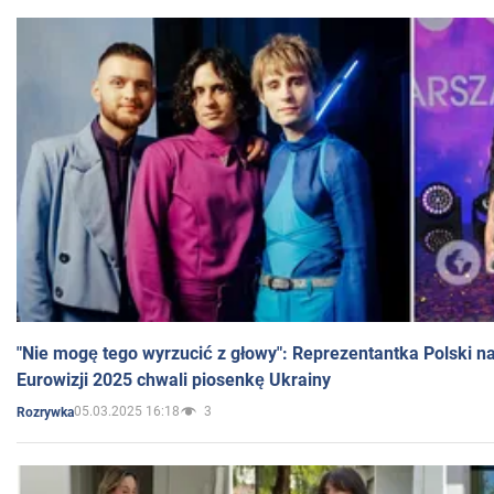
"Nie mogę tego wyrzucić z głowy": Reprezentantka Polski n
Eurowizji 2025 chwali piosenkę Ukrainy
05.03.2025 16:18
3
Rozrywka