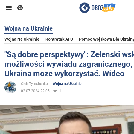
Wojna na Ukrainie
Biznes
Wojna Na Ukrainie
Kontratak AFU
Pomoc Wojskowa Dla Ukrain
Sport
"Są dobre perspektywy": Zełenski ws
możliwości wywiadu zagranicznego, 
Rozrywka
Ukraina może wykorzystać. Wideo
Oleh Tymchenko
Wojna na Ukrainie
Życie
02.07.2024 22:05
1
Polityka
Społeczeństwo