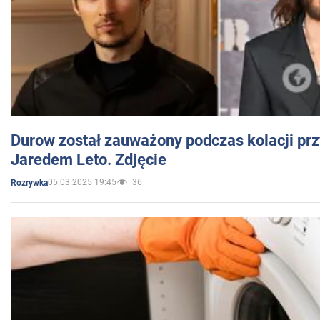
Durow został zauważony podczas kolacji prz
Jaredem Leto. Zdjęcie
05.03.2025 19:45
36
Rozrywka