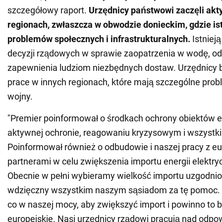
szczegółowy raport.
Urzędnicy państwowi zaczęli ak
regionach, zwłaszcza w obwodzie donieckim, gdzie ist
problemów społecznych i infrastrukturalnych.
Istnieją
decyzji rządowych w sprawie zaopatrzenia w wodę, o
zapewnienia ludziom niezbędnych dostaw. Urzędnicy
prace w innych regionach, które mają szczególne pro
wojny.
"Premier poinformował o środkach ochrony obiektów 
aktywnej ochronie, reagowaniu kryzysowym i wszystk
Poinformował również o odbudowie i naszej pracy z eu
partnerami w celu zwiększenia importu energii elektry
Obecnie w pełni wybieramy wielkość importu uzgodnio
wdzięczny wszystkim naszym sąsiadom za tę pomoc.
co w naszej mocy, aby zwiększyć import i powinno to 
europejskie. Nasi urzędnicy rządowi pracują nad odp