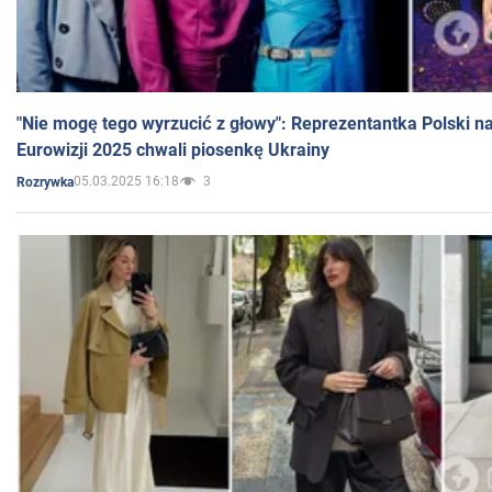
"Nie mogę tego wyrzucić z głowy": Reprezentantka Polski n
Eurowizji 2025 chwali piosenkę Ukrainy
05.03.2025 16:18
3
Rozrywka