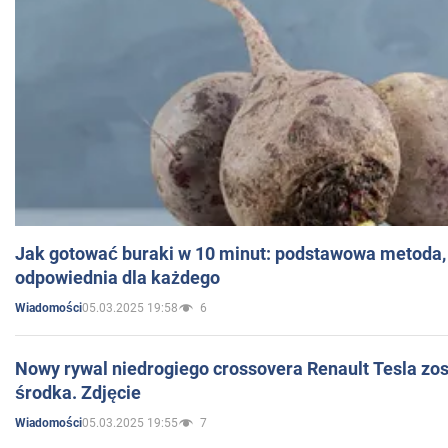
Jak gotować buraki w 10 minut: podstawowa metoda, 
odpowiednia dla każdego
05.03.2025 19:58
6
Wiadomości
Nowy rywal niedrogiego crossovera Renault Tesla zo
środka. Zdjęcie
05.03.2025 19:55
7
Wiadomości