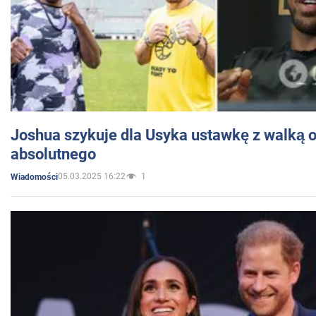
Joshua szykuje dla Usyka ustawkę z walką o 
absolutnego
05.03.2025 16:22
1
Wiadomości