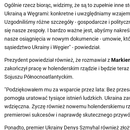
Ogólnie rzecz biorąc, widzimy, że są to zupełnie inne 
Ukrainą a Węgrami: konkretne i uwzględniamy wzajemn
Uzgodniliśmy różne szczegóły - gospodarcze i politycz
się nasze zespoły. I bardzo ważne jest, abyśmy nakreśli
nasze osiągnięcia w nowym dokumencie - umowie, któr
sąsiedztwo Ukrainy i Węgier" - powiedział.
Prezydent powiedział również, że rozmawiał z
Markie
zakończył pracę w holenderskim rządzie i będzie tera
Sojuszu Północnoatlantyckim.
"Podziękowałem mu za wsparcie przez lata: Bez przes
pomogła uratować tysiące istnień ludzkich. Ukraina za
wdzięczna. Życzę również nowemu holenderskiemu r
premierowi sukcesów i naprawdę skutecznego przywód
Ponadto, premier Ukrainy Denys Szmyhal również złożył