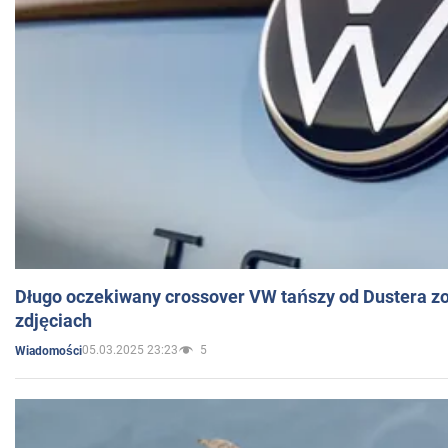
Długo oczekiwany crossover VW tańszy od Dustera zo
zdjęciach
05.03.2025 23:23
5
Wiadomości