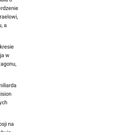
erdzenie
raelowi,
, a
kresie
ja w
tagonu,
iliarda
ision
nych
sji na