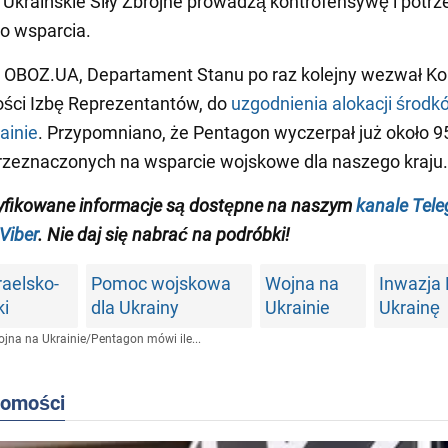
. Ukraińskie Siły Zbrojne prowadzą kontrofensywę i potrz
o wsparcia.
 OBOZ.UA, Departament Stanu po raz kolejny wezwał Ko
ści Izbę Reprezentantów, do
uzgodnienia alokacji środk
ainie
. Przypomniano, że Pentagon wyczerpał już około 
rzeznaczonych na wsparcie wojskowe dla naszego kraju.
yfikowane informacje są dostępne na naszym
kanale Tel
Viber
. Nie daj się nabrać na podróbki!
zraelsko-
Pomoc wojskowa
Wojna na
Inwazja 
ki
dla Ukrainy
Ukrainie
Ukrainę
jna na Ukrainie
/
Pentagon mówi ile...
domości