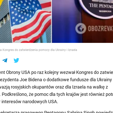
e
 Kongres do zatwierdzenia pomocy dla Ukrainy i Izraela
nt Obrony USA po raz kolejny wezwał Kongres do zatwie
ezydenta Joe Bidena o dodatkowe fundusze dla Ukrainy
wazją rosyjskich okupantów oraz dla Izraela na walkę z
odkreślono, że pomoc dla tych krajów jest również po
y interesów narodowych USA.
ekretarza prasowego Pentagonu Sabrina Singh powiedzi