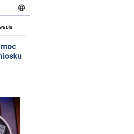
wa Dla
pomoc
niosku