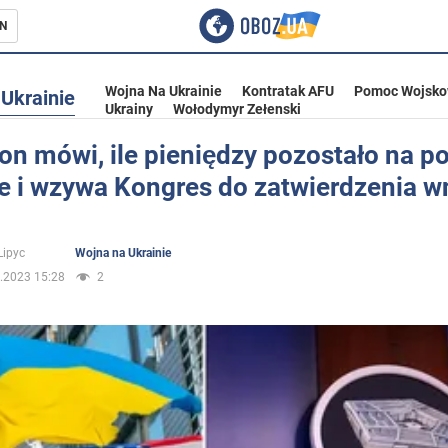
N
Wojna Na Ukrainie
Kontratak AFU
Pomoc Wojsko
Ukrainie
Ukrainy
Wołodymyr Zełenski
on mówi, ile pieniędzy pozostało na 
ie i wzywa Kongres do zatwierdzenia w
ka
Lipyc
Wojna na Ukrainie
.2023 15:28
2
eństwo
a Ukrainie