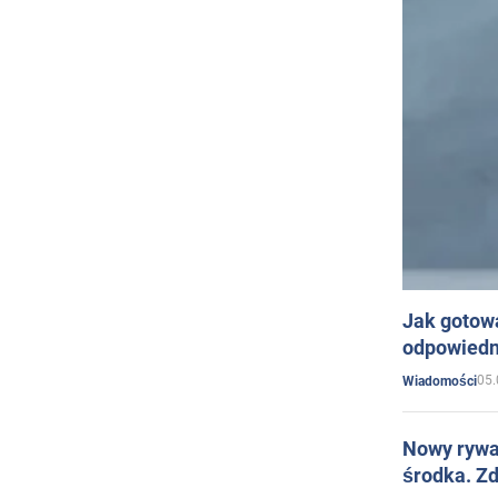
Jak gotow
odpowiedn
05.
Wiadomości
Nowy rywal
środka. Zd