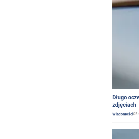
Długo ocz
zdjęciach
05.
Wiadomości