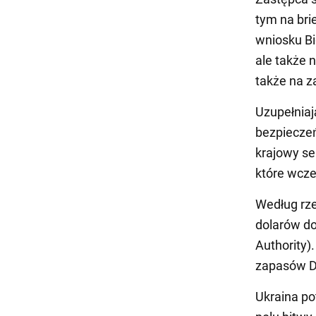
tym na bri
wniosku Bi
ale także 
także na z
Uzupełniaj
bezpieczeń
krajowy se
które wcze
Według rze
dolarów do
Authority)
zapasów D
Ukraina po