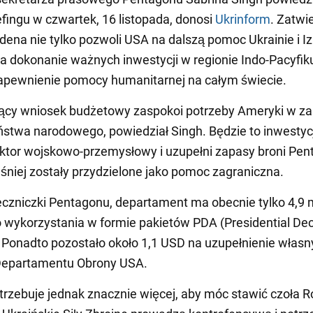
efingu w czwartek, 16 listopada, donosi
Ukrinform
. Zatwi
dena nie tylko pozwoli USA na dalszą pomoc Ukrainie i Iz
na dokonanie ważnych inwestycji w regionie Indo-Pacyfiku
apewnienie pomocy humanitarnej na całym świecie.
ący wniosek budżetowy zaspokoi potrzeby Ameryki w za
stwa narodowego, powiedział Singh. Będzie to inwestyc
ktor wojskowo-przemysłowy i uzupełni zapasy broni Pen
śniej zostały przydzielone jako pomoc zagraniczna.
czniczki Pentagonu, departament ma obecnie tylko 4,9 m
 wykorzystania w formie pakietów PDA (Presidential Dec
. Ponadto pozostało około 1,1 USD na uzupełnienie włas
epartamentu Obrony USA.
trzebuje jednak znacznie więcej, aby móc stawić czoła Ro