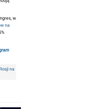
ebują
ngres, w
ów na
95%
egram
Rosji na