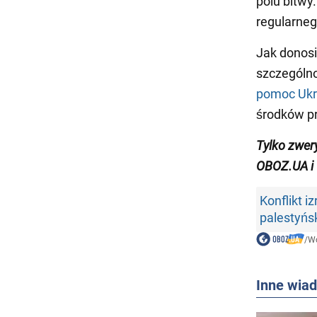
polu bitwy
regularneg
Jak donosi
szczególno
pomoc Ukr
środków p
Tylko zwer
OBOZ.UA i
Konflikt i
palestyńs
/
Wo
Inne wia