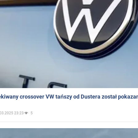
ekiwany crossover VW tańszy od Dustera został pokaza
03.2025 23:23
5