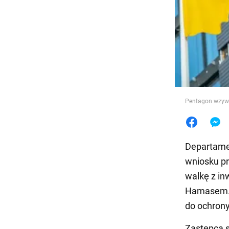
Jedzeni
Pentagon wzywa
Departame
wniosku pr
walkę z in
Hamasem. P
do ochron
Zastępca s