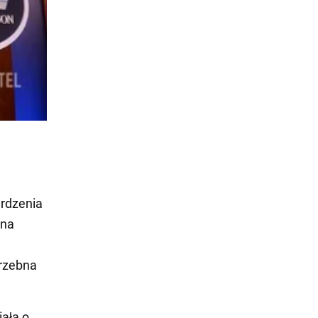
rdzenia
 na
trzebna
ała o