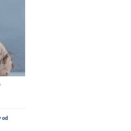
e
y od