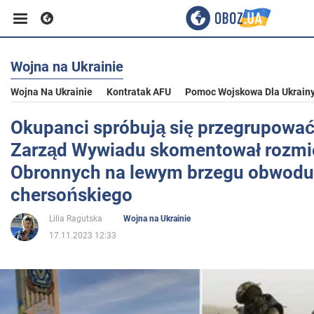
Wojna na Ukrainie
Biznes
Wojna Na Ukrainie
Kontratak AFU
Pomoc Wojskowa Dla Ukrain
Sport
Okupanci spróbują się przegrupować
Zarząd Wywiadu skomentował rozmie
Rozrywka
Obronnych na lewym brzegu obwodu
chersońskiego
Życie
Lilia Ragutska
Wojna na Ukrainie
17.11.2023 12:33
Polityka
Społeczeństwo