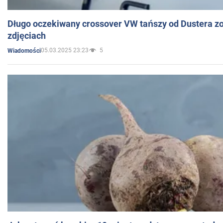
Długo oczekiwany crossover VW tańszy od Dustera zo
zdjęciach
05.03.2025 23:23
5
Wiadomości