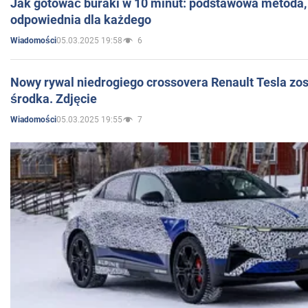
Jak gotować buraki w 10 minut: podstawowa metoda, 
odpowiednia dla każdego
05.03.2025 19:58
6
Wiadomości
Nowy rywal niedrogiego crossovera Renault Tesla zo
środka. Zdjęcie
05.03.2025 19:55
7
Wiadomości