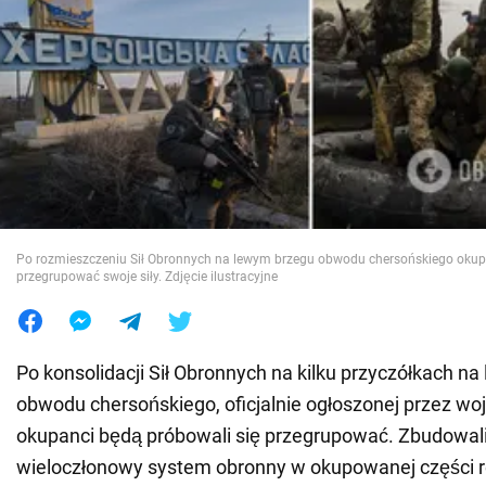
Wojna na Ukrainie
Świat
Jedzenie
Po rozmieszczeniu Sił Obronnych na lewym brzegu obwodu chersońskiego okup
przegrupować swoje siły. Zdjęcie ilustracyjne
Po konsolidacji Sił Obronnych na kilku przyczółkach n
obwodu chersońskiego, oficjalnie ogłoszonej przez woj
okupanci będą próbowali się przegrupować. Zbudowali
wieloczłonowy system obronny w okupowanej części re