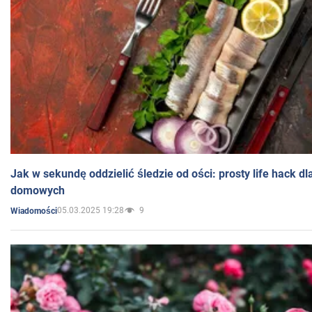
Jak w sekundę oddzielić śledzie od ości: prosty life hack d
domowych
05.03.2025 19:28
9
Wiadomości