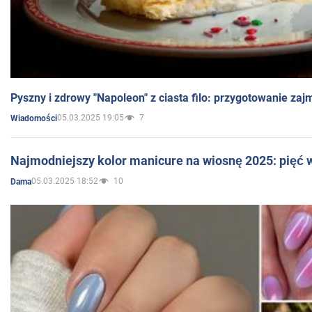
Pyszny i zdrowy "Napoleon" z ciasta filo: przygotowanie zaj
05.03.2025 19:05
7
Wiadomości
Najmodniejszy kolor manicure na wiosnę 2025: pięć
05.03.2025 18:52
10
Dama