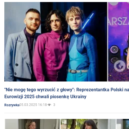
"Nie mogę tego wyrzucić z głowy": Reprezentantka Polski n
Eurowizji 2025 chwali piosenkę Ukrainy
05.03.2025 16:18
3
Rozrywka