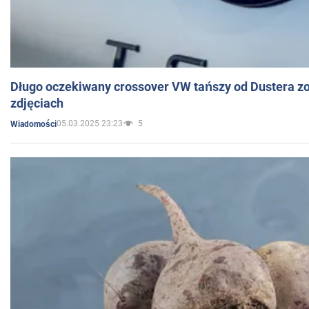
Długo oczekiwany crossover VW tańszy od Dustera zo
zdjęciach
05.03.2025 23:23
5
Wiadomości