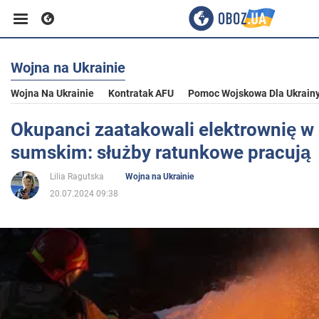
Wojna na Ukrainie
Biznes
Wojna Na Ukrainie
Kontratak AFU
Pomoc Wojskowa Dla Ukrain
Sport
Okupanci zaatakowali elektrownię w
sumskim: służby ratunkowe pracują
Rozrywka
Lilia Ragutska
Wojna na Ukrainie
20.07.2024 09:38
Życie
Polityka
Społeczeństwo