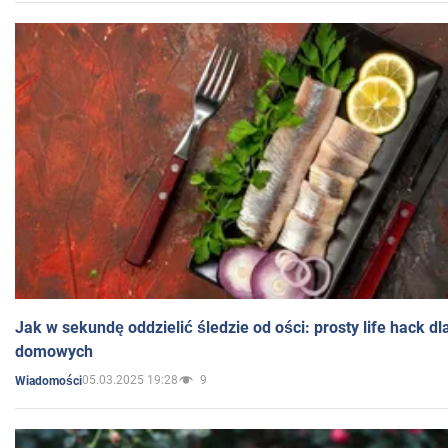
Jak w sekundę oddzielić śledzie od ości: prosty life hack d
domowych
05.03.2025 19:28
9
Wiadomości