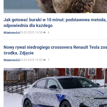
Jak gotować buraki w 10 minut: podstawowa metoda, 
odpowiednia dla każdego
05.03.2025 19:58
6
Wiadomości
Nowy rywal niedrogiego crossovera Renault Tesla zo
środka. Zdjęcie
05.03.2025 19:55
7
Wiadomości