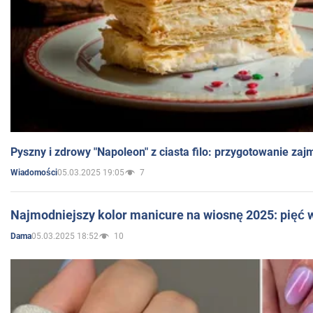
Pyszny i zdrowy "Napoleon" z ciasta filo: przygotowanie zaj
05.03.2025 19:05
7
Wiadomości
Najmodniejszy kolor manicure na wiosnę 2025: pięć
05.03.2025 18:52
10
Dama