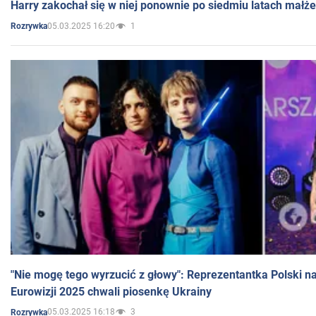
Harry zakochał się w niej ponownie po siedmiu latach małż
05.03.2025 16:20
1
Rozrywka
"Nie mogę tego wyrzucić z głowy": Reprezentantka Polski n
Eurowizji 2025 chwali piosenkę Ukrainy
05.03.2025 16:18
3
Rozrywka