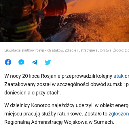
Wojna na Ukrainie
Świat
Jedzenie
Likwidacja skutków rosyjskich ataków. Zdjęcie ilustracyjne autorstwa. Źródło: z 
W nocy 20 lipca Rosjanie przeprowadzili kolejny
atak
d
Zaatakowany został w szczególności obwód sumski: po
doniesienia o przylotach.
W dzielnicy Konotop najeźdźcy uderzyli w obiekt energ
miejscu pracują służby ratunkowe. Zostało to
zgłoszo
Regionalną Administrację Wojskową w Sumach.