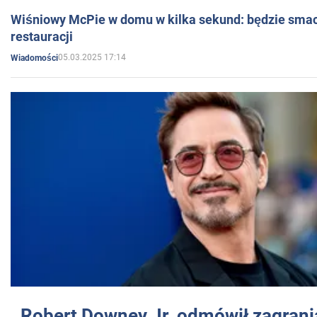
Wiśniowy McPie w domu w kilka sekund: będzie smac
restauracji
05.03.2025 17:14
Wiadomości
Robert Downey Jr. odmówił zagrani