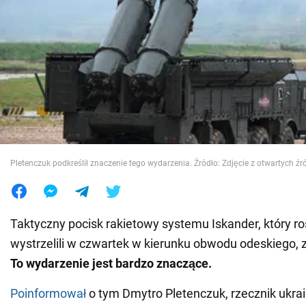
Wojna na Ukrainie
Świat
Jedzenie
Pletenczuk podkreślił znaczenie tego wydarzenia. Źródło: Zdjęcie z otwartych źr
Taktyczny pocisk rakietowy systemu Iskander, który r
wystrzelili w czwartek w kierunku obwodu odeskiego, z
To wydarzenie jest bardzo znaczące.
Poinformował
o tym Dmytro Pletenczuk, rzecznik ukrai