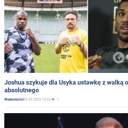
Joshua szykuje dla Usyka ustawkę z walką o 
absolutnego
05.03.2025 16:22
1
Wiadomości