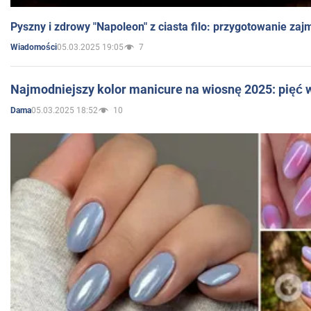
Pyszny i zdrowy "Napoleon" z ciasta filo: przygotowanie zaj
05.03.2025 19:05
7
Wiadomości
Najmodniejszy kolor manicure na wiosnę 2025: pięć
05.03.2025 18:52
10
Dama