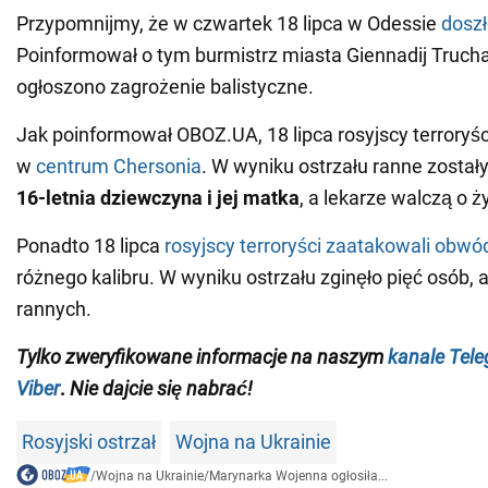
Przypomnijmy, że w czwartek 18 lipca w Odessie
dosz
Poinformował o tym burmistrz miasta Giennadij Truch
ogłoszono zagrożenie balistyczne.
Jak poinformował OBOZ.UA, 18 lipca rosyjscy terroryśc
w
centrum Chersonia
. W wyniku ostrzału ranne został
16-letnia dziewczyna i jej matka
, a lekarze walczą o ży
Ponadto 18 lipca
rosyjscy terroryści zaatakowali obwó
różnego kalibru. W wyniku ostrzału zginęło pięć osób, 
rannych.
Tylko
zweryfikowane informacje na naszym
kanale Tel
Viber
.
Nie dajcie się nabrać!
Rosyjski ostrzał
Wojna na Ukrainie
/
Wojna na Ukrainie
/
Marynarka Wojenna ogłosiła...