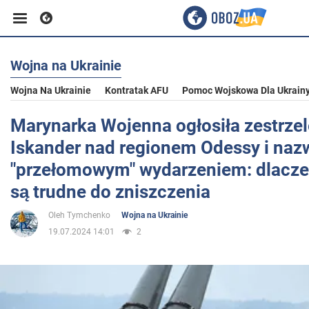
Wojna na Ukrainie
Biznes
Wojna Na Ukrainie
Kontratak AFU
Pomoc Wojskowa Dla Ukrain
Sport
Marynarka Wojenna ogłosiła zestrzel
Iskander nad regionem Odessy i nazw
Rozrywka
"przełomowym" wydarzeniem: dlaczeg
są trudne do zniszczenia
Życie
Oleh Tymchenko
Wojna na Ukrainie
19.07.2024 14:01
2
Polityka
Społeczeństwo