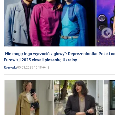
"Nie mogę tego wyrzucić z głowy": Reprezentantka Polski n
Eurowizji 2025 chwali piosenkę Ukrainy
05.03.2025 16:18
3
Rozrywka