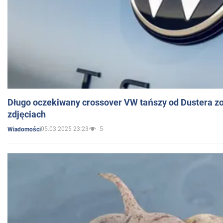
Długo oczekiwany crossover VW tańszy od Dustera zo
zdjęciach
05.03.2025 23:23
5
Wiadomości