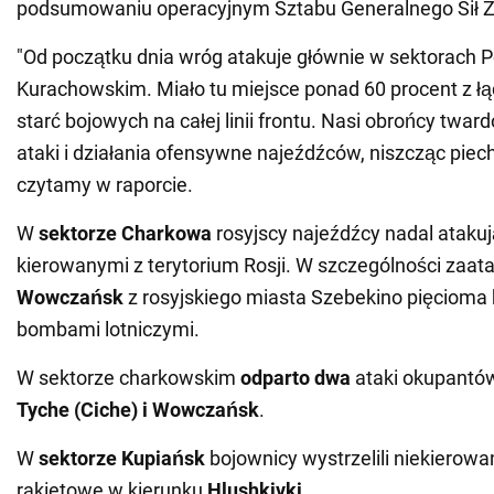
podsumowaniu operacyjnym Sztabu Generalnego Sił Zb
"Od początku dnia wróg atakuje głównie w sektorach 
Kurachowskim. Miało tu miejsce ponad 60 procent z łąc
starć bojowych na całej linii frontu. Nasi obrońcy twa
ataki i działania ofensywne najeźdźców, niszcząc piecho
czytamy w raporcie.
W
sektorze Charkowa
rosyjscy najeźdźcy nadal atak
kierowanymi z terytorium Rosji. W szczególności zaata
Wowczańsk
z rosyjskiego miasta Szebekino pięcioma
bombami lotniczymi.
W sektorze charkowskim
odparto
dwa
ataki okupantó
Tyche (Ciche) i Wowczańsk
.
W
sektorze Kupiańsk
bojownicy wystrzelili niekierowa
rakietowe w kierunku
Hlushkivki
.