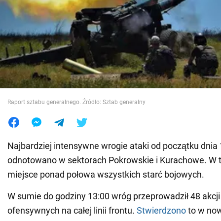
Wojna na Ukrainie
Świat
Jedzenie
Raport sztabu generalnego. Źródło: Sztab generalny
Najbardziej intensywne wrogie ataki od początku dnia
odnotowano w sektorach Pokrowskie i Kurachowe. W t
miejsce ponad połowa wszystkich starć bojowych.
W sumie do godziny 13:00 wróg przeprowadził 48 akcj
ofensywnych na całej linii frontu.
Stwierdzono
to w no