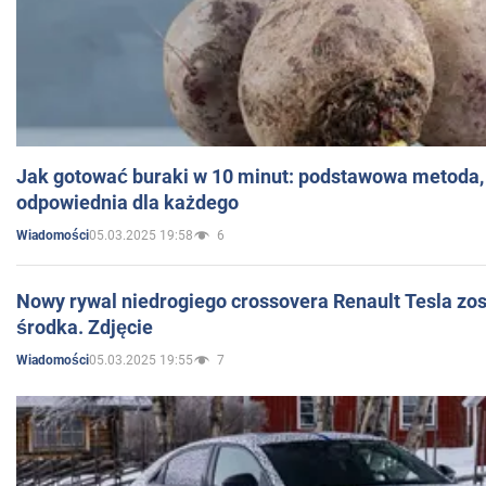
Jak gotować buraki w 10 minut: podstawowa metoda, 
odpowiednia dla każdego
05.03.2025 19:58
6
Wiadomości
Nowy rywal niedrogiego crossovera Renault Tesla zo
środka. Zdjęcie
05.03.2025 19:55
7
Wiadomości