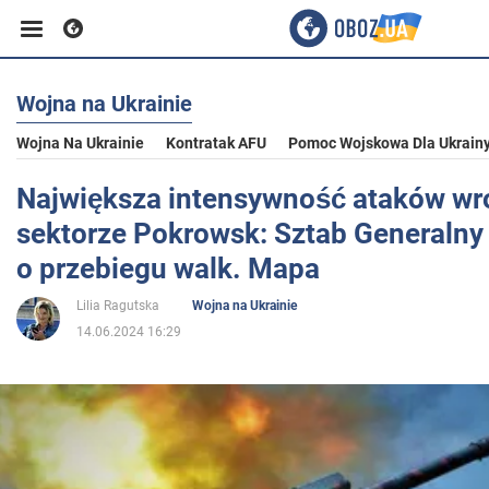
Wojna na Ukrainie
Biznes
Wojna Na Ukrainie
Kontratak AFU
Pomoc Wojskowa Dla Ukrain
Sport
Największa intensywność ataków wr
sektorze Pokrowsk: Sztab Generalny
Rozrywka
o przebiegu walk. Mapa
Lilia Ragutska
Wojna na Ukrainie
Życie
14.06.2024 16:29
Polityka
Społeczeństwo