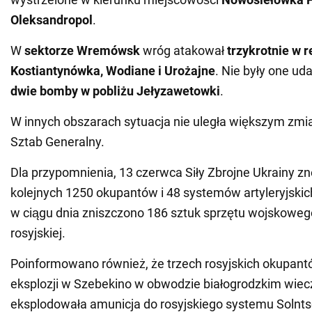
Oleksandropol
.
W
sektorze Wremówsk
wróg atakował
trzykrotnie w 
Kostiantynówka, Wodiane i Urożajne
. Nie były one ud
dwie bomby w pobliżu Jełyzawetowki
.
W innych obszarach sytuacja nie uległa większym zm
Sztab Generalny.
Dla przypomnienia, 13 czerwca Siły Zbrojne Ukrainy zn
kolejnych 1250 okupantów i 48 systemów artyleryjski
w ciągu dnia zniszczono 186 sztuk sprzętu wojskowego 
rosyjskiej.
Poinformowano również, że trzech rosyjskich okupant
eksplozji w Szebekino w obwodzie białogrodzkim wie
eksplodowała amunicja do rosyjskiego systemu Solnts