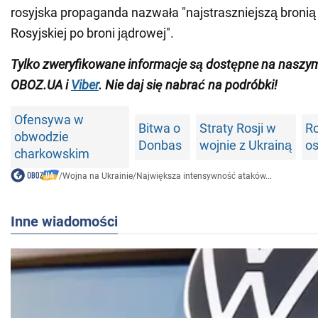
rosyjska propaganda nazwała "najstraszniejszą bronią
Rosyjskiej po broni jądrowej".
Tylko zweryfikowane informacje są dostępne na nasz
OBOZ.UA i
Viber
. Nie daj się nabrać na podróbki!
Ofensywa w
Bitwa o
Straty Rosji w
Ro
obwodzie
Donbas
wojnie z Ukrainą
os
charkowskim
/
Wojna na Ukrainie
/
Największa intensywność ataków...
Inne wiadomości