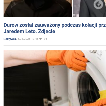
Durow został zauważony podczas kolacji prz
Jaredem Leto. Zdjęcie
05.03.2025 19:45
36
Rozrywka