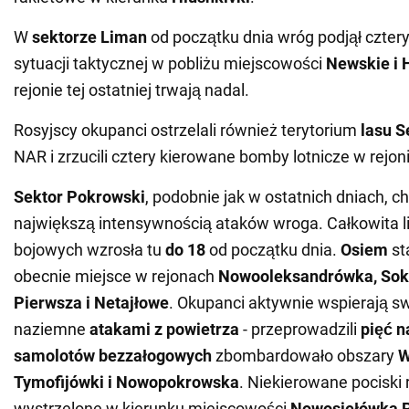
W
sektorze Liman
od początku dnia wróg podjął czter
sytuacji taktycznej w pobliżu miejscowości
Newskie i
rejonie tej ostatniej trwają nadal.
Rosyjscy okupanci ostrzelali również terytorium
lasu S
NAR i zrzucili cztery kierowane bomby lotnicze w rejon
Sektor Pokrowski
, podobnie jak w ostatnich dniach, c
największą intensywnością ataków wroga. Całkowita li
bojowych wzrosła tu
do 18
od początku dnia.
Osiem
st
obecnie miejsce w rejonach
Nowooleksandrówka, Sok
Pierwsza i Netajłowe
. Okupanci aktywnie wspierają sw
naziemne
atakami z powietrza
- przeprowadzili
pięć n
samolotów bezzałogowych
zbombardowało obszary
W
Tymofijówki i Nowopokrowska
. Niekierowane pociski 
wystrzelone w kierunku miejscowości
Nowosiełówka P