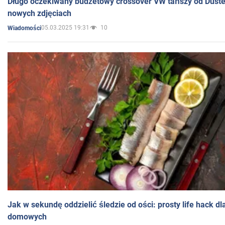
Długo oczekiwany budżetowy crossover VW tańszy od Dust
nowych zdjęciach
05.03.2025 19:31
10
Wiadomości
Jak w sekundę oddzielić śledzie od ości: prosty life hack d
domowych