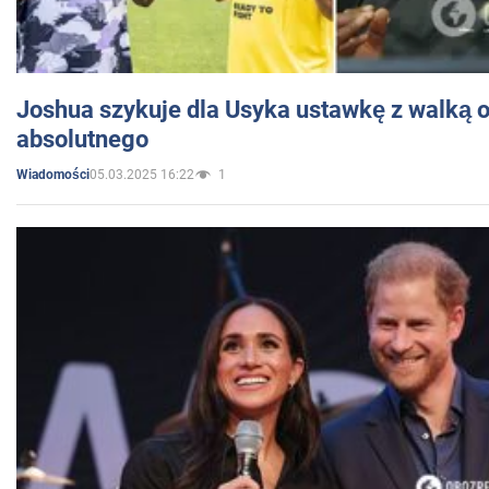
Joshua szykuje dla Usyka ustawkę z walką o 
absolutnego
05.03.2025 16:22
1
Wiadomości