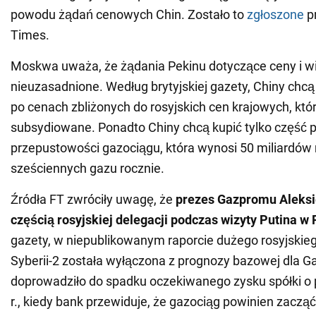
powodu żądań cenowych Chin. Zostało to
zgłoszone
pr
Times.
Moskwa uważa, że żądania Pekinu dotyczące ceny i wi
nieuzasadnione. Według brytyjskiej gazety, Chiny chc
po cenach zbliżonych do rosyjskich cen krajowych, któr
subsydiowane. Ponadto Chiny chcą kupić tylko część 
przepustowości gazociągu, która wynosi 50 miliardó
sześciennych gazu rocznie.
Źródła FT zwróciły uwagę, że
prezes Gazpromu Aleksiej
częścią rosyjskiej delegacji podczas wizyty Putina w 
gazety, w niepublikowanym raporcie dużego rosyjskieg
Syberii-2 została wyłączona z prognozy bazowej dla G
doprowadziło do spadku oczekiwanego zysku spółki o
r., kiedy bank przewiduje, że gazociąg powinien zacząć