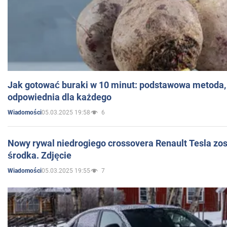
Jak gotować buraki w 10 minut: podstawowa metoda, 
odpowiednia dla każdego
05.03.2025 19:58
6
Wiadomości
Nowy rywal niedrogiego crossovera Renault Tesla zo
środka. Zdjęcie
05.03.2025 19:55
7
Wiadomości