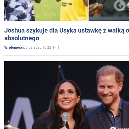
Joshua szykuje dla Usyka ustawkę z walką o 
absolutnego
05.03.2025 16:22
1
Wiadomości