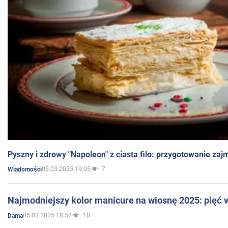
Pyszny i zdrowy "Napoleon" z ciasta filo: przygotowanie zaj
05.03.2025 19:05
7
Wiadomości
Najmodniejszy kolor manicure na wiosnę 2025: pięć
05.03.2025 18:52
10
Dama