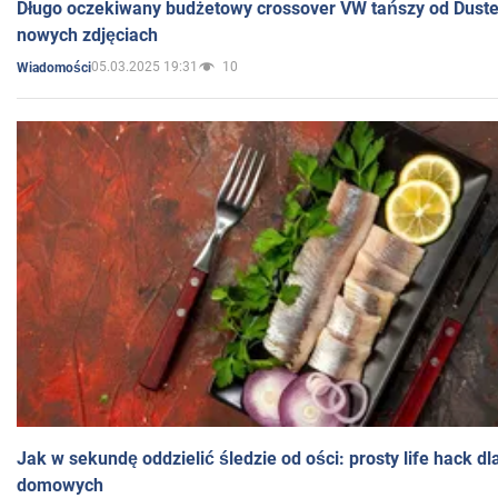
Długo oczekiwany budżetowy crossover VW tańszy od Dust
nowych zdjęciach
05.03.2025 19:31
10
Wiadomości
Jak w sekundę oddzielić śledzie od ości: prosty life hack d
domowych