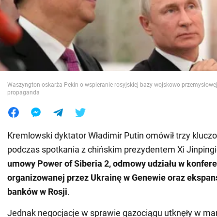
Wojna na Ukrainie
Świat
Jedzenie
Waszyngton oskarża Pekin o wspieranie rosyjskiej bazy wojskowo-przemysłowej.
propaganda
Kremlowski dyktator Władimir Putin omówił trzy klucz
podczas spotkania z chińskim prezydentem Xi Jinping
umowy Power of Siberia 2, odmowy udziału w konfere
organizowanej przez Ukrainę w Genewie oraz ekspans
banków w Rosji
.
Jednak negocjacje w sprawie gazociągu utknęły w ma