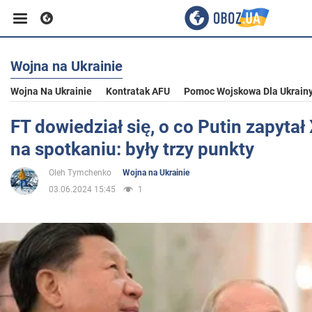
Wojna na Ukrainie
Biznes
Wojna Na Ukrainie
Kontratak AFU
Pomoc Wojskowa Dla Ukrain
Sport
FT dowiedział się, o co Putin zapytał
na spotkaniu: były trzy punkty
Rozrywka
Oleh Tymchenko
Wojna na Ukrainie
03.06.2024 15:45
1
Życie
Polityka
Społeczeństwo