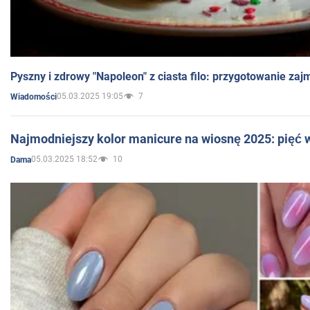
Pyszny i zdrowy "Napoleon" z ciasta filo: przygotowanie zaj
05.03.2025 19:05
7
Wiadomości
Najmodniejszy kolor manicure na wiosnę 2025: pięć
05.03.2025 18:52
10
Dama