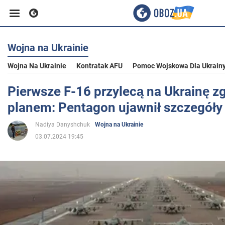
Wojna na Ukrainie
Biznes
Wojna Na Ukrainie
Kontratak AFU
Pomoc Wojskowa Dla Ukrain
Sport
Pierwsze F-16 przylecą na Ukrainę z
planem: Pentagon ujawnił szczegóły
Rozrywka
Nadiya Danyshchuk
Wojna na Ukrainie
03.07.2024 19:45
Życie
Polityka
Społeczeństwo