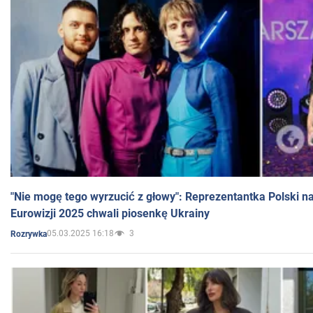
"Nie mogę tego wyrzucić z głowy": Reprezentantka Polski n
Eurowizji 2025 chwali piosenkę Ukrainy
05.03.2025 16:18
3
Rozrywka