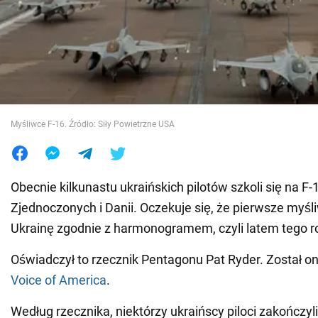
Wojna na Ukrainie
Świat
Jedzenie
Myśliwce F-16. Źródło: Siły Powietrzne USA
Obecnie kilkunastu ukraińskich pilotów szkoli się na F
Zjednoczonych i Danii. Oczekuje się, że pierwsze myśl
Ukrainę zgodnie z harmonogramem, czyli latem tego r
Oświadczył to rzecznik Pentagonu Pat Ryder. Został o
Voice of America
.
Według rzecznika, niektórzy ukraińscy piloci zakończyli