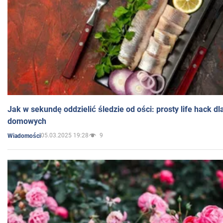
Jak w sekundę oddzielić śledzie od ości: prosty life hack d
domowych
05.03.2025 19:28
9
Wiadomości