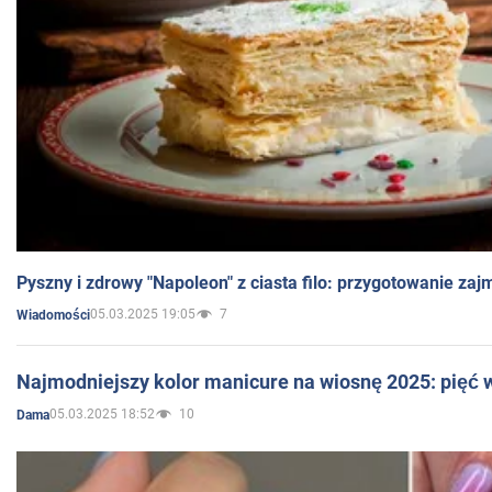
Pyszny i zdrowy "Napoleon" z ciasta filo: przygotowanie zaj
05.03.2025 19:05
7
Wiadomości
Najmodniejszy kolor manicure na wiosnę 2025: pięć
05.03.2025 18:52
10
Dama