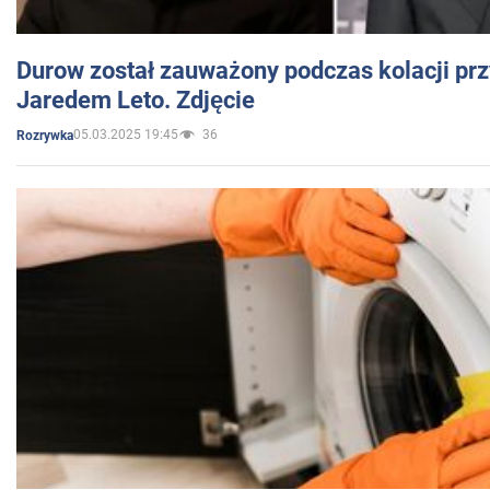
Durow został zauważony podczas kolacji prz
Jaredem Leto. Zdjęcie
05.03.2025 19:45
36
Rozrywka