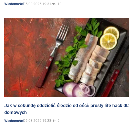
05.03.2025 19:31
10
Wiadomości
Jak w sekundę oddzielić śledzie od ości: prosty life hack d
domowych
05.03.2025 19:28
9
Wiadomości