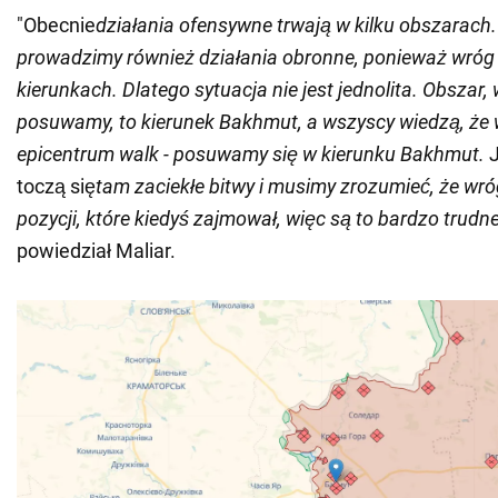
"Obecnie
działania ofensywne trwają w kilku obszarach
prowadzimy również działania obronne, ponieważ wróg 
kierunkach. Dlatego sytuacja nie jest jednolita. Obszar,
posuwamy, to kierunek Bakhmut, a wszyscy wiedzą, że 
epicentrum walk - posuwamy się w kierunku Bakhmut.
J
toczą się
tam zaciekłe bitwy i musimy zrozumieć, że wró
pozycji, które kiedyś zajmował, więc są to bardzo trudn
powiedział Maliar.