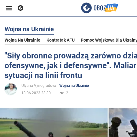
Wojna na Ukrainie
Biznes
Wojna Na Ukrainie
Kontratak AFU
Pomoc Wojskowa Dla Ukrain
Sport
"Siły obronne prowadzą zarówno dzia
ofensywne, jak i defensywne". Malia
Rozrywka
sytuacji na linii frontu
Ulyana Vynogradova
Wojna na Ukrainie
Życie
13.06.2023 23:30
2
Polityka
Społeczeństwo