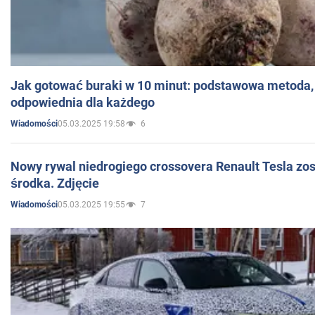
Jak gotować buraki w 10 minut: podstawowa metoda, 
odpowiednia dla każdego
05.03.2025 19:58
6
Wiadomości
Nowy rywal niedrogiego crossovera Renault Tesla zo
środka. Zdjęcie
05.03.2025 19:55
7
Wiadomości