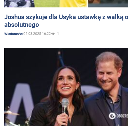
Joshua szykuje dla Usyka ustawkę z walką o 
absolutnego
05.03.2025 16:22
1
Wiadomości