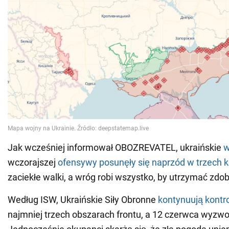
Jak wcześniej informował OBOZREVATEL, ukraińskie
w
wczorajszej
ofensywy posunęły się naprzód w trzech 
zaciekłe walki, a wróg robi wszystko, by utrzymać zdob
Według ISW, Ukraińskie Siły Obronne
kontynuują kont
najmniej trzech obszarach frontu, a 12 czerwca wyzwol