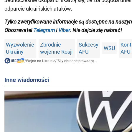
Jednocześnie okupanci skarżą się, że zła pogoda unie
odparcie ukraińskich ataków.
Tylko zweryfikowane informacje są dostępne na naszy
Obozrevatel
Telegram
i
Viber
. Nie dajcie się nabrać!
Wyzwolenie
Zbrodnie
Sukcesy
Kont
WSU
Ukrainy
wojenne Rosji
AFU
AFU
/
Wojna na Ukrainie
/
"Siły obronne prowadzą...
Inne wiadomości