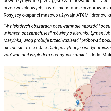
powstrzymywane przez gęste zaminowanie pól. "Jest
przeciwczołgowych, a wróg nieustannie przeprowadza 
Rosyjscy okupanci masowo używają ATGM i dronów k
"W niektórych obszarach posuwamy się naprzód i posu
w innych obszarach, jeśli mówimy o kierunku Lyman lub 
Maryinka, wróg próbuje przeciwdziałać i próbować pos
ale mu
się to nie udaje.
Dlatego sytuacja jest dynamiczn
zarówno pod względem obrony, jak i ataku
" - dodał Mali