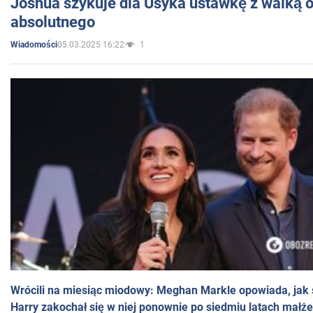
Joshua szykuje dla Usyka ustawkę z walką o 
absolutnego
05.03.2025 16:22
1
Wiadomości
Wrócili na miesiąc miodowy: Meghan Markle opowiada, jak s
Harry zakochał się w niej ponownie po siedmiu latach małż