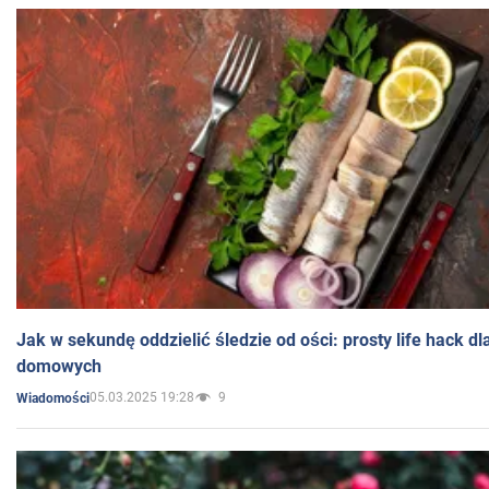
Jak w sekundę oddzielić śledzie od ości: prosty life hack d
domowych
05.03.2025 19:28
9
Wiadomości