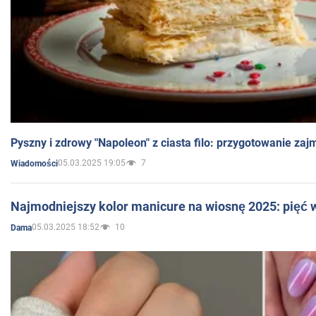
Pyszny i zdrowy "Napoleon" z ciasta filo: przygotowanie zaj
05.03.2025 19:05
7
Wiadomości
Najmodniejszy kolor manicure na wiosnę 2025: pięć
05.03.2025 18:52
10
Dama