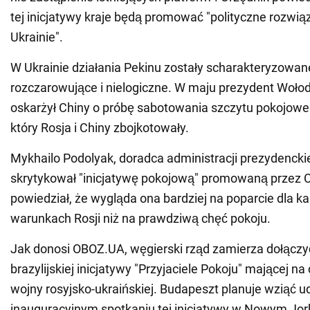
tej inicjatywy kraje będą promować "polityczne rozwią
Ukrainie".
W Ukrainie działania Pekinu zostały scharakteryzowan
rozczarowujące i nielogiczne. W maju prezydent Woło
oskarżył Chiny o próbę sabotowania szczytu pokojowe
który Rosja i Chiny zbojkotowały.
Mykhailo Podolyak, doradca administracji prezydenckie
skrytykował "inicjatywę pokojową" promowaną przez Chi
powiedział, że wygląda ona bardziej na poparcie dla kap
warunkach Rosji niż na prawdziwą chęć pokoju.
Jak donosi OBOZ.UA, węgierski rząd zamierza dołączy
brazylijskiej inicjatywy "Przyjaciele Pokoju" mającej na
wojny rosyjsko-ukraińskiej. Budapeszt planuje wziąć u
inauguracyjnym spotkaniu tej inicjatywy w Nowym Jor