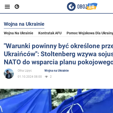
Wojna na Ukrainie
Biznes
Wojna Na Ukrainie
Kontratak AFU
Pomoc Wojskowa Dla Ukrain
Sport
"Warunki powinny być określone prz
Ukraińców": Stoltenberg wzywa soju
Rozrywka
NATO do wsparcia planu pokojowego
Olha Lipyc
Wojna na Ukrainie
Życie
01.10.2024 08:00
2
Polityka
Społeczeństwo