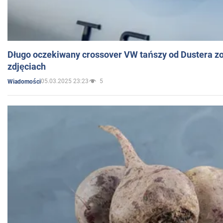
Długo oczekiwany crossover VW tańszy od Dustera zo
zdjęciach
05.03.2025 23:23
5
Wiadomości