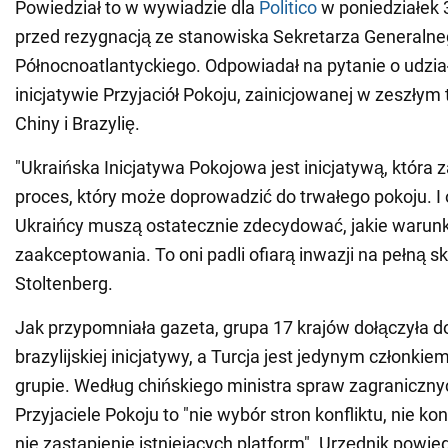
Powiedział to w wywiadzie dla
Politico
w poniedziałek 
przed rezygnacją ze stanowiska Sekretarza Generaln
Północnoatlantyckiego. Odpowiadał na pytanie o udział
inicjatywie Przyjaciół Pokoju, zainicjowanej w zeszłym
Chiny i Brazylię.
"Ukraińska Inicjatywa Pokojowa jest inicjatywą, któr
proces, który może doprowadzić do trwałego pokoju. I 
Ukraińcy muszą ostatecznie zdecydować, jakie warunk
zaakceptowania. To oni padli ofiarą inwazji na pełną sk
Stoltenberg.
Jak przypomniała gazeta, grupa 17 krajów dołączyła d
brazylijskiej inicjatywy, a Turcja jest jedynym członki
grupie. Według chińskiego ministra spraw zagraniczny
Przyjaciele Pokoju to "nie wybór stron konfliktu, nie ko
nie zastąpienie istniejących platform". Urzędnik powie