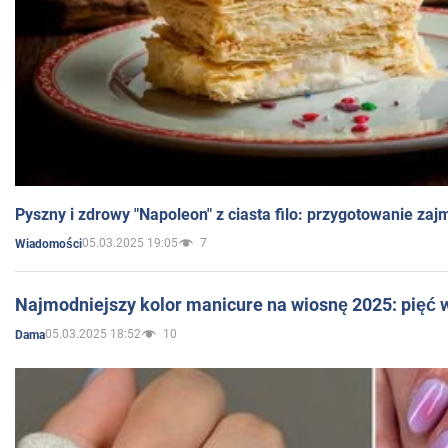
Pyszny i zdrowy "Napoleon" z ciasta filo: przygotowanie zaj
05.03.2025 19:05
7
Wiadomości
Najmodniejszy kolor manicure na wiosnę 2025: pięć
05.03.2025 18:52
10
Dama