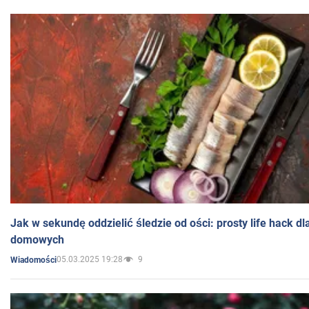
Jak w sekundę oddzielić śledzie od ości: prosty life hack d
domowych
05.03.2025 19:28
9
Wiadomości