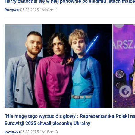
Harry zakochał się w niej ponownie po siedmiu latach małż
05.03.2025 16:20
1
Rozrywka
"Nie mogę tego wyrzucić z głowy": Reprezentantka Polski n
Eurowizji 2025 chwali piosenkę Ukrainy
05.03.2025 16:18
3
Rozrywka