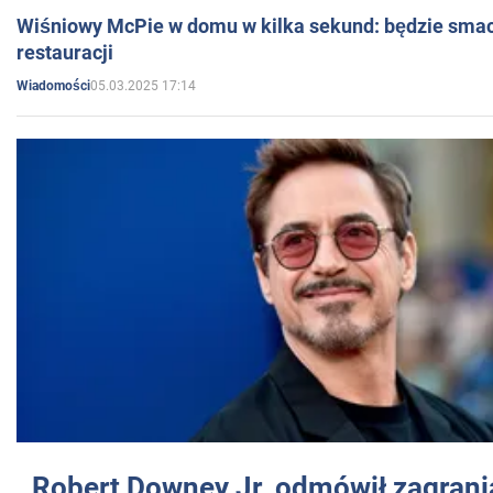
Wiśniowy McPie w domu w kilka sekund: będzie smac
restauracji
05.03.2025 17:14
Wiadomości
Robert Downey Jr. odmówił zagrani