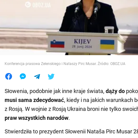
Wojna na Ukrainie
Świat
Jedzenie
Konferencja prasowa Zełenskiego i Nataszy Pirc Musar. Źródło: OBOZ.UA
Słowenia, podobnie jak inne kraje świata,
dąży do
pokoj
musi sama zdecydować
, kiedy i na jakich warunkach
z Rosją. W wojnie z Rosją Ukraina broni nie tylko swoic
praw wszystkich narodów
.
Stwierdziła to prezydent Słowenii Nataša Pirc Musar 