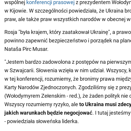
wspólnej
konferencji prasowej
z prezydentem Wołody
w Kijowie. W szczególności powiedziała, że Ukraina bro
praw, ale także praw wszystkich narodów w obecnej w
Rosja "była krajem, który zaatakował Ukrainę", a pr
powinno zapewnić bezpieczeństwo i porządek na plane
Nataša Pirc Musar.
"Jestem bardzo zadowolona z postępów na pierwszym
w Szwajcarii. Słowenia wzięła w nim udział. Wszyscy, k
w tej konferencji, rozumiemy, że bronimy prawa międ
Karty Narodów Zjednoczonych. Zgodziliśmy się z pre
(Wołodymyrem Zełenskim - red.), że żaden polityk nie 
Wszyscy rozumiemy ryzyko, ale
to Ukraina musi zdecy
jakich warunkach będzie negocjować
. I tutaj jesteśm
- powiedziała słoweńska liderka.