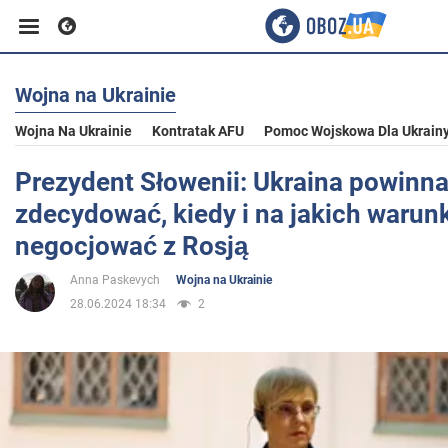
Wojna na Ukrainie
Biznes
Wojna Na Ukrainie
Kontratak AFU
Pomoc Wojskowa Dla Ukrain
Sport
Prezydent Słowenii: Ukraina powinn
zdecydować, kiedy i na jakich warun
Rozrywka
negocjować z Rosją
Anna Paskevych
Wojna na Ukrainie
Życie
28.06.2024 18:34
2
Polityka
Społeczeństwo