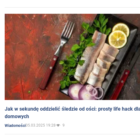
Jak w sekundę oddzielić śledzie od ości: prosty life hack d
domowych
05.03.2025 19:28
9
Wiadomości