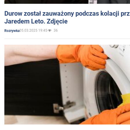
Durow został zauważony podczas kolacji prz
Jaredem Leto. Zdjęcie
05.03.2025 19:45
36
Rozrywka