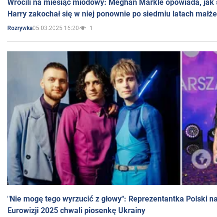
Wrócili na miesiąc miodowy: Meghan Markle opowiada, jak s
Harry zakochał się w niej ponownie po siedmiu latach małż
05.03.2025 16:20
1
Rozrywka
"Nie mogę tego wyrzucić z głowy": Reprezentantka Polski n
Eurowizji 2025 chwali piosenkę Ukrainy