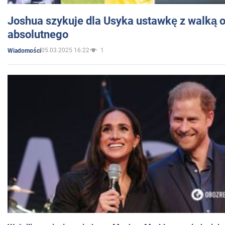
Joshua szykuje dla Usyka ustawkę z walką o 
absolutnego
05.03.2025 16:22
1
Wiadomości