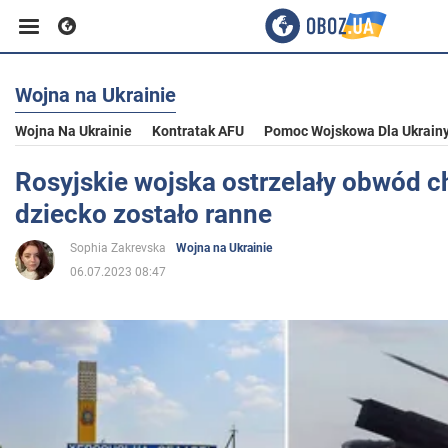
Wojna na Ukrainie
Biznes
Wojna Na Ukrainie
Kontratak AFU
Pomoc Wojskowa Dla Ukrain
Sport
Rosyjskie wojska ostrzelały obwód c
dziecko zostało ranne
Rozrywka
Sophia Zakrevska
Wojna na Ukrainie
06.07.2023 08:47
Życie
Polityka
Społeczeństwo