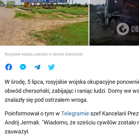
Wojna na Ukrainie
Świat
Jedzenie
Rosyjskie wojska uderzyły w obwód chersoński
W środę, 5 lipca, rosyjskie wojska okupacyjne ponowni
obwód chersoński, zabijając i raniąc ludzi. Domy we ws
znalazły się pod ostrzałem wroga.
Poinformował o tym w
Telegramie
szef Kancelarii Pre
Andrij Jermak. "Wiadomo, że sześciu cywilów zostało r
zauważył.