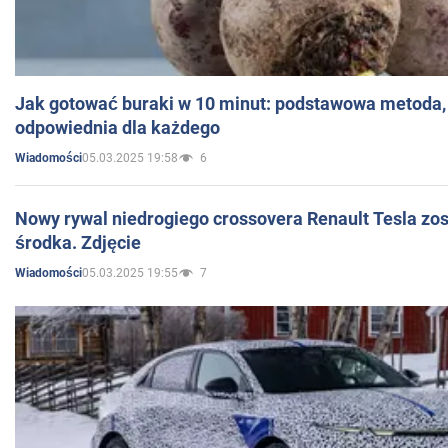
Jak gotować buraki w 10 minut: podstawowa metoda, 
odpowiednia dla każdego
05.03.2025 19:58
6
Wiadomości
Nowy rywal niedrogiego crossovera Renault Tesla zo
środka. Zdjęcie
05.03.2025 19:55
7
Wiadomości