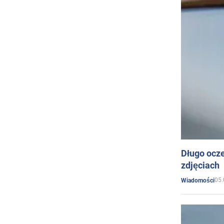
Długo ocz
zdjęciach
05.
Wiadomości