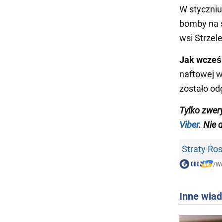
W styczniu
bomby na s
wsi Strzele
Jak wcześ
naftowej w
zostało od
Tylko zwer
Viber
. Nie 
Straty Ros
/
Wo
Inne wia