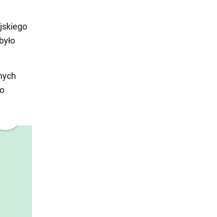
yjskiego
było
nych
co