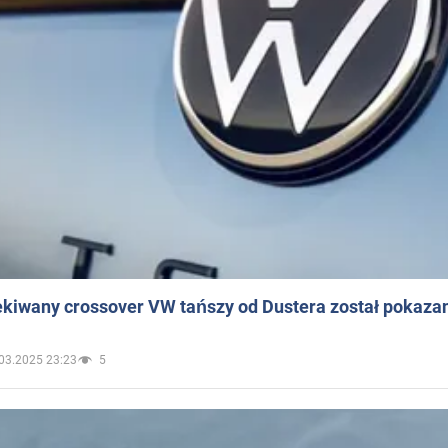
ekiwany crossover VW tańszy od Dustera został pokaza
03.2025 23:23
5