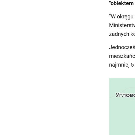
"obiektem 
"W okręgu 
Ministerst
żadnych ko
Jednocześn
mieszkańcó
najmniej 5