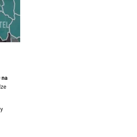
 na
dze
ty