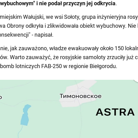
wybuchowym" i nie podał przyczyn jej
odkrycia
.
miejskim Wałujski, we wsi Sołoty, grupa inżynieryjna ros
wa Obrony odkryła i zlikwidowała obiekt wybuchowy. Nie 
nsekwencji" - napisał.
ie, jak zauważono, władze ewakuowały około 150 lokal
w. Warto zauważyć, że rosyjskie samoloty zrzuciły już 
 bomb lotniczych FAB-250 w regionie Biełgorodu.