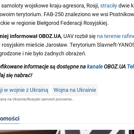
 samoloty wojskowe kraju-agresora, Rosji,
straciły
dwie k
woim terytorium. FAB-250 znaleziono we wsi Postnikow
ckie w regionie Biełgorod Federacji Rosyjskiej.
niej informował
OBOZ.UA
, UAV rozbił się
na terenie rafin
 rosyjskim mieście Jarosław. Terytorium Slavneft-YANO
grodzone i nie było żadnych obrażeń.
yfikowane informacje są dostępne na
kanale
OBOZ.UA
Te
daj się nabrać!
ji w wojnie z Ukrainą
Wojna na Ukrainie
jna na Ukrainie
/
Rosyjski samolot ponownie...
domości