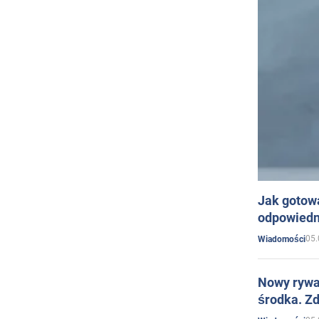
Jak gotow
odpowiedn
05.
Wiadomości
Nowy rywal
środka. Zd