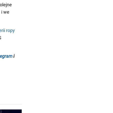
olejne
 i we
erii ropy
S
legram
i