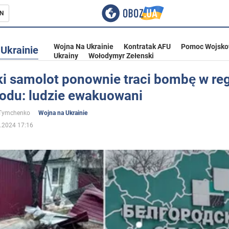
N
Wojna Na Ukrainie
Kontratak AFU
Pomoc Wojsko
Ukrainie
Ukrainy
Wołodymyr Zełenski
ki samolot ponownie traci bombę w reg
rodu: ludzie ewakuowani
ka
 Tymchenko
Wojna na Ukrainie
.2024 17:16
eństwo
a Ukrainie