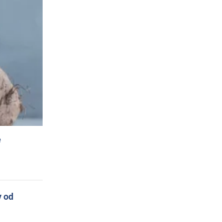
e
y od