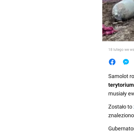
Jedzeni
18 lutego we w
Samolot ro
terytorium
musiały e
Zostało to
znalezion
Gubernator