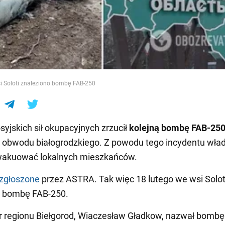
e
si Soloti znaleziono bombę FAB-250
syjskich sił okupacyjnych zrzucił
kolejną bombę FAB-250
obwodu białogrodzkiego. Z powodu tego incydentu wła
wakuować lokalnych mieszkańców.
zgłoszone
przez ASTRA. Tak więc 18 lutego we wsi Solo
o bombę FAB-250.
 regionu Biełgorod, Wiaczesław Gładkow, nazwał bombę