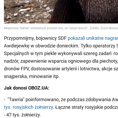
Przypomnijmy, bojownicy SDF
pokazali unikalne nagra
Awdiejewkę w obwodzie donieckim. Tylko operatorzy Si
Specjalnych w tym piekle wykonywali szereg zadań: ro
nadzór, zapewnienie wsparcia ogniowego dla piechoty, 
dronów FPV, dostosowanie artylerii i lotnictwa, akcje 
snajperska, minowanie itp.
Jak donosi OBOZ.UA:
- "Tawria" poinformowano, że podczas zdobywania Awd
tys. rosyjskich żołnierzy
. Łączne straty rosyjskie podc
- 47 tys. żołnierzy.