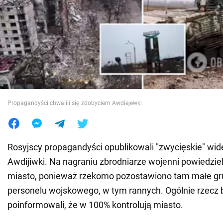
Wojna na Ukrainie
Świat
Jedzenie
Propagandyści chwalili się zdobyciem Awdiejewki
Rosyjscy propagandyści opublikowali "zwycięskie" wid
Awdijiwki. Na nagraniu zbrodniarze wojenni powiedzieli
miasto, ponieważ rzekomo pozostawiono tam małe gr
personelu wojskowego, w tym rannych. Ogólnie rzecz b
poinformowali, że w 100% kontrolują miasto.