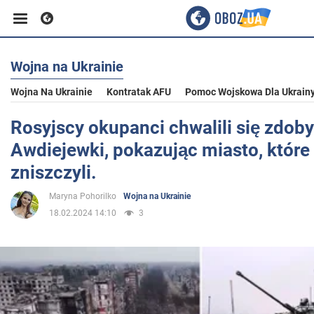
Wojna na Ukrainie
Biznes
Wojna Na Ukrainie
Kontratak AFU
Pomoc Wojskowa Dla Ukrain
Sport
Rosyjscy okupanci chwalili się zdob
Awdiejewki, pokazując miasto, które
Rozrywka
zniszczyli.
Maryna Pohorilko
Wojna na Ukrainie
Życie
18.02.2024 14:10
3
Polityka
Społeczeństwo