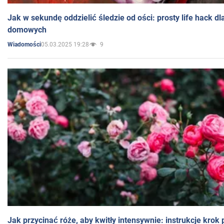
Jak w sekundę oddzielić śledzie od ości: prosty life hack d
domowych
05.03.2025 19:28
9
Wiadomości
Jak przycinać róże, aby kwitły intensywnie: instrukcje krok