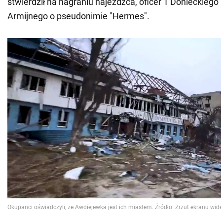
stwierdził na nagraniu najeźdźca, oficer 1 Donieckieg
Armijnego o pseudonimie "Hermes".