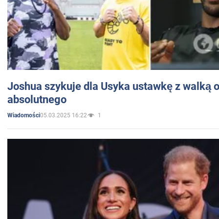
Joshua szykuje dla Usyka ustawkę z walką o 
absolutnego
05.03.2025 16:22
1
Wiadomości