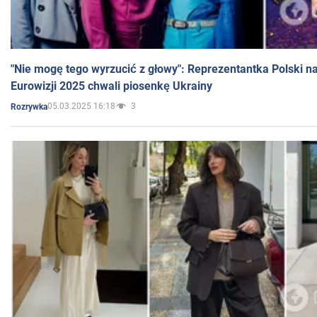
"Nie mogę tego wyrzucić z głowy": Reprezentantka Polski n
Eurowizji 2025 chwali piosenkę Ukrainy
05.03.2025 16:18
3
Rozrywka