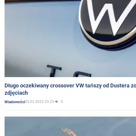
Długo oczekiwany crossover VW tańszy od Dustera zo
zdjęciach
05.03.2025 23:23
5
Wiadomości