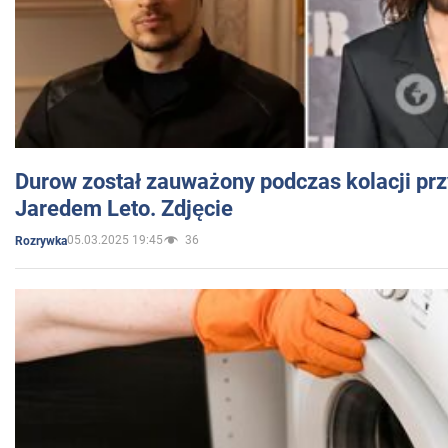
Durow został zauważony podczas kolacji prz
Jaredem Leto. Zdjęcie
05.03.2025 19:45
36
Rozrywka