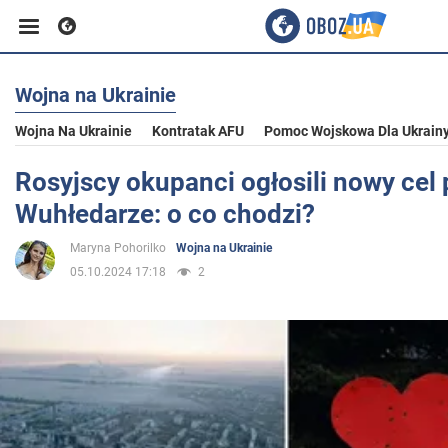
Wojna na Ukrainie
Biznes
Wojna Na Ukrainie
Kontratak AFU
Pomoc Wojskowa Dla Ukrain
Sport
Rosyjscy okupanci ogłosili nowy cel 
Wuhłedarze: o co chodzi?
Rozrywka
Maryna Pohorilko
Wojna na Ukrainie
05.10.2024 17:18
2
Życie
Polityka
Społeczeństwo