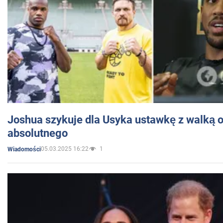
Joshua szykuje dla Usyka ustawkę z walką o 
absolutnego
05.03.2025 16:22
1
Wiadomości