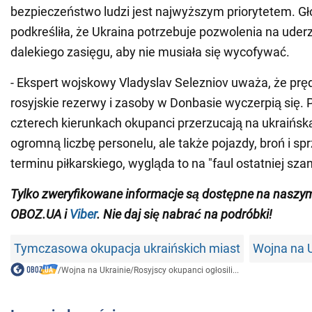
bezpieczeństwo ludzi jest najwyższym priorytetem. 
podkreśliła, że Ukraina potrzebuje pozwolenia na uder
dalekiego zasięgu, aby nie musiała się wycofywać.
- Ekspert wojskowy Vladyslav Selezniov uważa, że pręd
rosyjskie rezerwy i zasoby w Donbasie wyczerpią się.
czterech kierunkach okupanci przerzucają na ukraińską
ogromną liczbę personelu, ale także pojazdy, broń i sp
terminu piłkarskiego, wygląda to na "faul ostatniej sza
Tylko zweryfikowane informacje są dostępne na nasz
OBOZ.UA i
Viber
. Nie daj się nabrać na podróbki!
Tymczasowa okupacja ukraińskich miast
Wojna na U
/
Wojna na Ukrainie
/
Rosyjscy okupanci ogłosili...