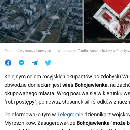
Wojna na Ukrainie
Świat
Jedzenie
Okupanci wyznaczyli nowy cel po Wuhłedarze. Źródło: Areszt śledczy w Chortyc
Kolejnym celem rosyjskich okupantów po zdobyciu Wu
obwodzie donieckim jest
wieś Bohojawlenka
, na zach
okupowanego miasta. Wróg posuwa się w kierunku wsi
"robi postępy", ponieważ stosunek sił i środków znaczni
Poinformował o tym w
Telegramie
dziennikarz wojsk
Myrosznikow. Zasugerował, że
Bohojawlenka "może b