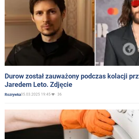
Durow został zauważony podczas kolacji prz
Jaredem Leto. Zdjęcie
05.03.2025 19:45
36
Rozrywka