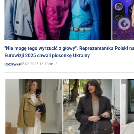
"Nie mogę tego wyrzucić z głowy": Reprezentantka Polski n
Eurowizji 2025 chwali piosenkę Ukrainy
05.03.2025 16:18
3
Rozrywka