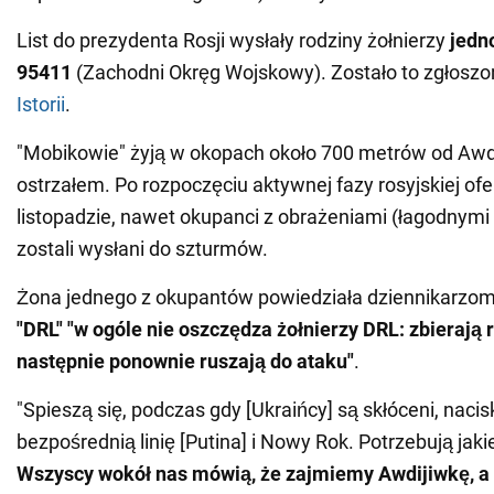
List do prezydenta Rosji wysłały rodziny żołnierzy
jedn
95411
(Zachodni Okręg Wojskowy). Zostało to zgłosz
Istorii
.
"Mobikowie" żyją w okopach około 700 metrów od Awdi
ostrzałem. Po rozpoczęciu aktywnej fazy rosyjskiej o
listopadzie, nawet okupanci z obrażeniami (łagodnym
zostali wysłani do szturmów.
Żona jednego z okupantów powiedziała dziennikarzom
"DRL" "w ogóle nie oszczędza żołnierzy DRL: zbierają r
następnie ponownie ruszają do ataku"
.
"Spieszą się, podczas gdy [Ukraińcy] są skłóceni, nacis
bezpośrednią linię [Putina] i Nowy Rok. Potrzebują jak
Wszyscy wokół nas mówią, że zajmiemy Awdijiwkę, 