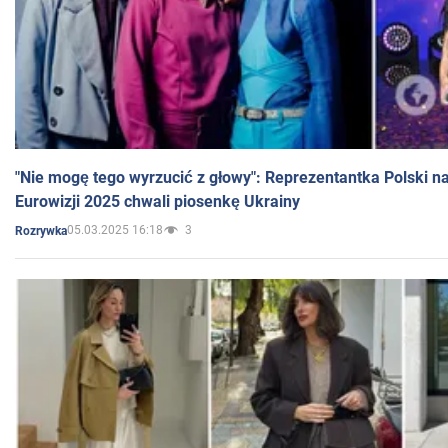
"Nie mogę tego wyrzucić z głowy": Reprezentantka Polski n
Eurowizji 2025 chwali piosenkę Ukrainy
05.03.2025 16:18
3
Rozrywka