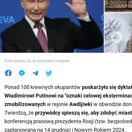
Wojna na Ukrainie
Świat
Jedzenie
Putin spieszy się ze zdobyciem Awdijiwki
Ponad 100 krewnych okupantów
poskarżyło się dykta
Władimirowi Putinowi na "oznaki celowej eksterminac
zmobilizowanych
w rejonie
Awdijiwki
w obwodzie doni
Twierdzą, że
przywódcy spieszą się, aby zdobyć mias
konferencją prasową prezydenta Rosji (tzw. bezpośredn
zaplanowana na 14 grudnia) i Nowym Rokiem 2024.