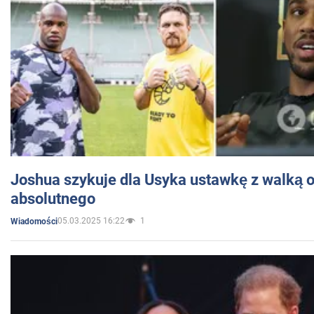
Joshua szykuje dla Usyka ustawkę z walką o 
absolutnego
05.03.2025 16:22
1
Wiadomości