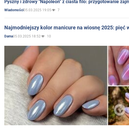
Pyszny i zdrowy "Napoleon" z ciasta filo: przygotowanie zaj
05.03.2025 19:05
7
Wiadomości
Najmodniejszy kolor manicure na wiosnę 2025: pięć
05.03.2025 18:52
10
Dama