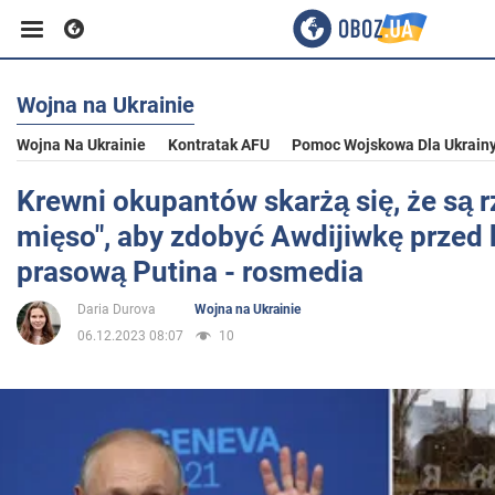
Wojna na Ukrainie
Biznes
Wojna Na Ukrainie
Kontratak AFU
Pomoc Wojskowa Dla Ukrain
Sport
Krewni okupantów skarżą się, że są r
mięso", aby zdobyć Awdijiwkę przed 
Rozrywka
prasową Putina - rosmedia
Daria Durova
Wojna na Ukrainie
Życie
06.12.2023 08:07
10
Polityka
Społeczeństwo