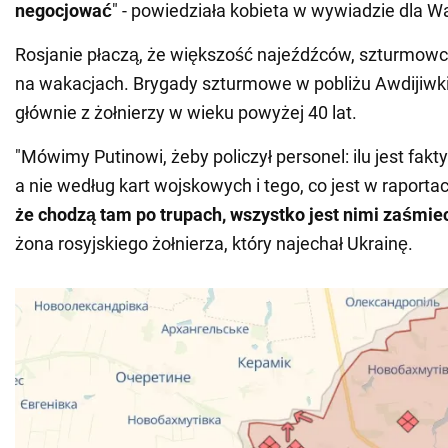
negocjować
" - powiedziała kobieta w wywiadzie dla Wa
Rosjanie płaczą, że większość najeźdźców, szturmowc
na wakacjach. Brygady szturmowe w pobliżu Awdijiwki 
głównie z żołnierzy w wieku powyżej 40 lat.
"Mówimy Putinowi, żeby policzył personel: ilu jest fak
a nie według kart wojskowych i tego, co jest w raporta
że chodzą tam po trupach, wszystko jest nimi zaśmi
żona rosyjskiego żołnierza, który najechał Ukrainę.