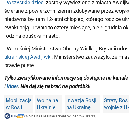
-
Wszystkie dzieci
zostały wywiezione z miasta Awdijiwk
ścierane z powierzchni ziemi i zdobywane przez wojska
niedawna był tam 12-letni chłopiec, którego rodzice uk
ewakuacją. Trwało to cztery miesiące, ale 5 grudnia ok
rodzina opuściła miasto.
- Wcześniej Ministerstwo Obrony Wielkiej Brytanii udos
ukraińskiej Awdijiwki
. Ministerstwo zauważyło, że mias
prawie puste.
Tylko zweryfikowane informacje są dostępne na kana
i
Viber
. Nie daj się nabrać na podróbki!
Mobilizacja
Wojna na
Inwazja Rosji
Straty Rosj
w Rosji
Ukrainie
na Ukrainę
wojnie z U
/
Wojna na Ukrainie
/
Krewni okupantów skarżą...