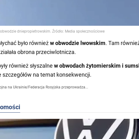
słychać było również
w obwodzie lwowskim
. Tam równie
ziałała obrona przeciwlotnicza.
były również słyszalne
w obwodach żytomierskim i sum
e szczegółów na temat konsekwencji.
jna na Ukrainie
/
Federacja Rosyjska przeprowadza...
domości