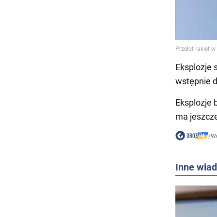
Eksplozje 
wstępnie d
Eksplozje 
ma jeszcz
/
Wo
Inne wia