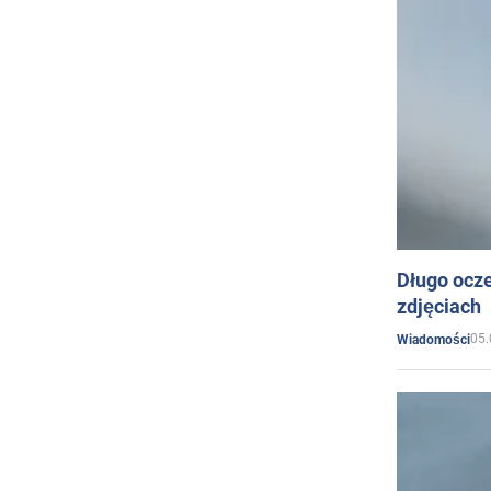
Długo ocz
zdjęciach
05.
Wiadomości