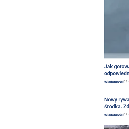
Jak gotow
odpowiedn
05.
Wiadomości
Nowy rywal
środka. Zd
05.
Wiadomości