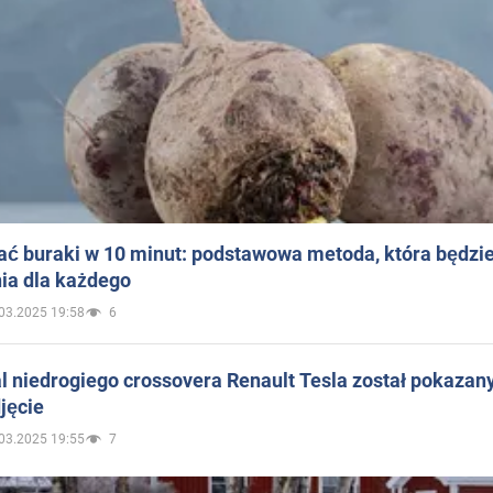
ać buraki w 10 minut: podstawowa metoda, która będzi
ia dla każdego
03.2025 19:58
6
 niedrogiego crossovera Renault Tesla został pokazan
jęcie
03.2025 19:55
7