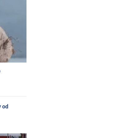
e
y od