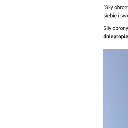
"Siły obro
siebie i sw
Siły obron
dniepropi