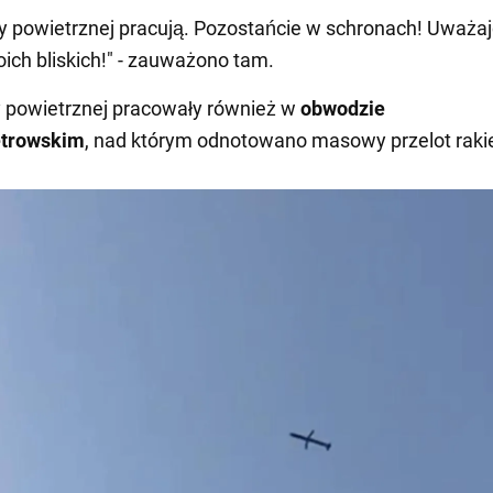
ny powietrznej pracują. Pozostańcie w schronach! Uważaj
oich bliskich!" - zauważono tam.
y powietrznej pracowały również w
obwodzie
etrowskim
, nad którym odnotowano masowy przelot rakie