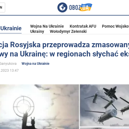
N
Wojna Na Ukrainie
Kontratak AFU
Pomoc Wojsko
Ukrainie
Ukrainy
Wołodymyr Zełenski
cja Rosyjska przeprowadza zmasowan
wy na Ukrainę: w regionach słychać ek
ka
 Ganyukova
Wojna na Ukrainie
.2023 13:47
eństwo
a Ukrainie