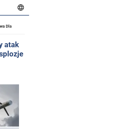
wa Dla
y atak
splozje