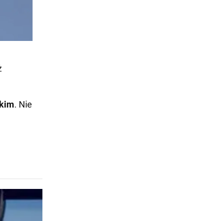
ż
skim
. Nie