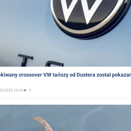
ekiwany crossover VW tańszy od Dustera został pokaza
03.2025 23:23
5