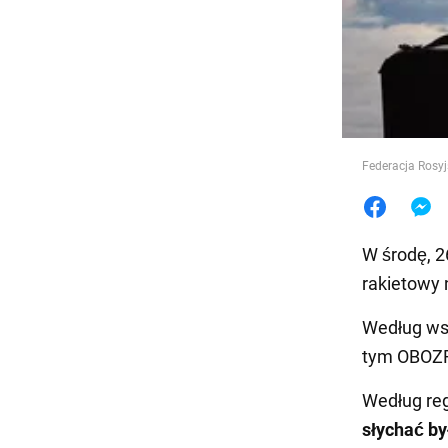
Jedzeni
Federacja Rosy
W środę, 2
rakietowy 
Według wst
tym OBOZ
Według reg
słychać by