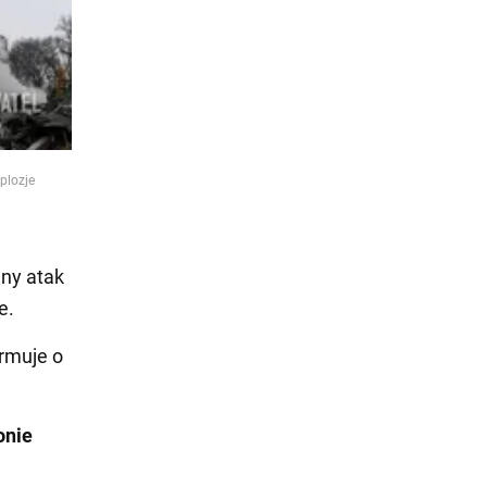
plozje
any atak
e.
ormuje o
onie