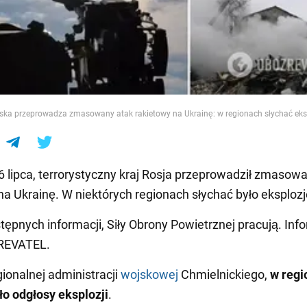
e
jska przeprowadza zmasowany atak rakietowy na Ukrainę: w regionach słychać eks
6 lipca, terrorystyczny kraj Rosja przeprowadził zmasow
na Ukrainę. W niektórych regionach słychać było eksplozj
ępnych informacji, Siły Obrony Powietrznej pracują. Inf
REVATEL.
ionalnej administracji
wojskowej
Chmielnickiego,
w regi
ło odgłosy eksplozji
.