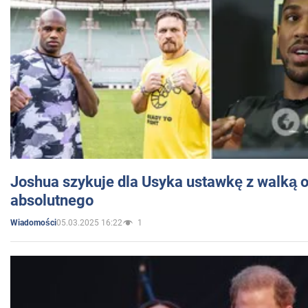
Joshua szykuje dla Usyka ustawkę z walką o 
absolutnego
05.03.2025 16:22
1
Wiadomości