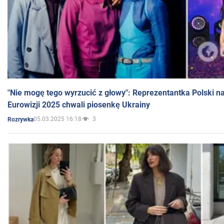
"Nie mogę tego wyrzucić z głowy": Reprezentantka Polski n
Eurowizji 2025 chwali piosenkę Ukrainy
05.03.2025 16:18
3
Rozrywka