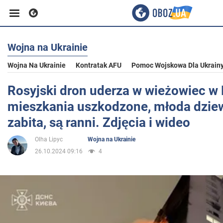
Wojna na Ukrainie
Biznes
Wojna Na Ukrainie
Kontratak AFU
Pomoc Wojskowa Dla Ukrain
Sport
Rosyjski dron uderza w wieżowiec w 
mieszkania uszkodzone, młoda dzie
Rozrywka
zabita, są ranni. Zdjęcia i wideo
Olha Lipyc
Wojna na Ukrainie
Życie
26.10.2024 09:16
4
Polityka
Społeczeństwo