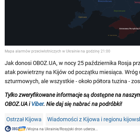
Jak donosi OBOZ.UA, w nocy 25 października Rosja pr
atak powietrzny na Kijów od początku miesiąca. Wróg 
szturmowych, ale wszystkie - około półtora tuzina - zo
Tylko zweryfikowane informacje są dostępne na nasz
OBOZ.UA i
Viber
. Nie daj się nabrać na podróbki!
Ostrzał Kijowa
Wiadomości z Kijowa i regionu kijows
/
Wojna na Ukrainie
/
Rosyjski dron uderza...