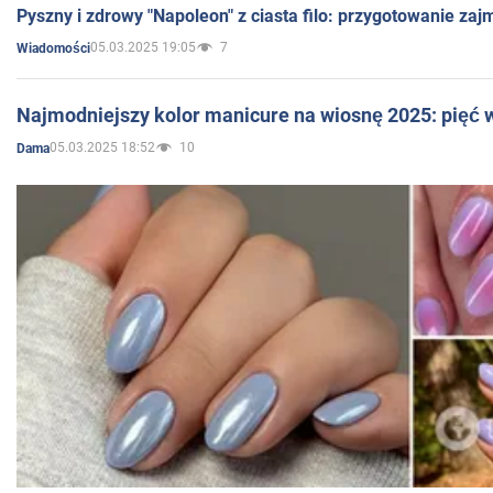
Pyszny i zdrowy "Napoleon" z ciasta filo: przygotowanie zaj
05.03.2025 19:05
7
Wiadomości
Najmodniejszy kolor manicure na wiosnę 2025: pięć
05.03.2025 18:52
10
Dama