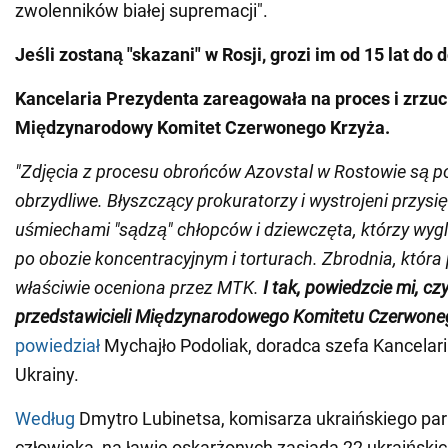
zwolenników białej supremacji".
Jeśli zostaną "skazani" w Rosji, grozi im od 15 lat do
Kancelaria Prezydenta zareagowała na proces i zrzuc
Międzynarodowy Komitet Czerwonego Krzyża.
"Zdjęcia z procesu obrońców Azovstal w Rostowie są p
obrzydliwe. Błyszczący prokuratorzy i wystrojeni przysię
uśmiechami "sądzą" chłopców i dziewczęta, którzy wyglą
po obozie koncentracyjnym i torturach. Zbrodnia, która
właściwie oceniona przez MTK.
I tak, powiedzcie mi, czy
przedstawicieli Międzynarodowego Komitetu Czerwone
powiedział
Mychajło Podoliak, doradca szefa Kancelari
Ukrainy.
Według
Dmytro Lubinetsa, komisarza ukraińskiego pa
człowieka, na ławie oskarżonych zasiada 22 ukraiński