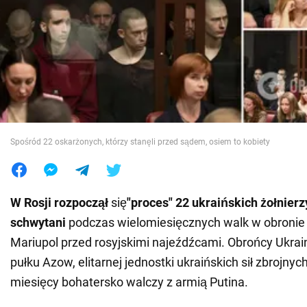
Wojna na Ukrainie
Świat
Jedzenie
Spośród 22 oskarżonych, którzy stanęli przed sądem, osiem to kobiety
W Rosji rozpoczął
się
"proces" 22 ukraińskich żołnierzy
schwytani
podczas wielomiesięcznych walk w obronie
Mariupol przed rosyjskimi najeźdźcami. Obrońcy Ukrai
pułku Azow, elitarnej jednostki ukraińskich sił zbrojnych
miesięcy bohatersko walczy z armią Putina.