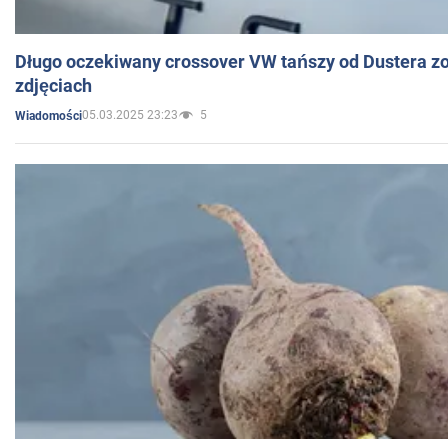
Długo oczekiwany crossover VW tańszy od Dustera zo
zdjęciach
05.03.2025 23:23
5
Wiadomości