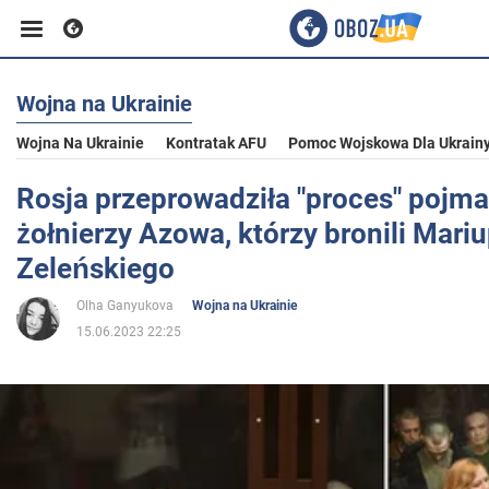
Wojna na Ukrainie
Biznes
Wojna Na Ukrainie
Kontratak AFU
Pomoc Wojskowa Dla Ukrain
Sport
Rosja przeprowadziła "proces" pojm
żołnierzy Azowa, którzy bronili Mariu
Rozrywka
Zeleńskiego
Olha Ganyukova
Wojna na Ukrainie
Życie
15.06.2023 22:25
Polityka
Społeczeństwo