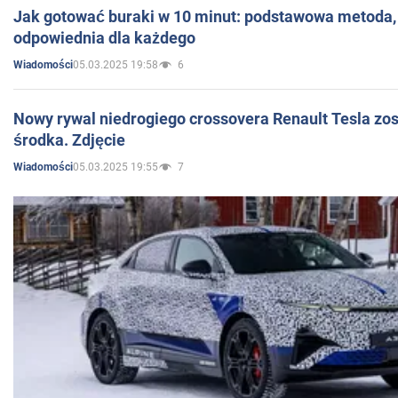
Jak gotować buraki w 10 minut: podstawowa metoda, 
odpowiednia dla każdego
05.03.2025 19:58
6
Wiadomości
Nowy rywal niedrogiego crossovera Renault Tesla zo
środka. Zdjęcie
05.03.2025 19:55
7
Wiadomości