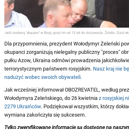
Dla przypomnienia, prezydent Wołodymyr Zeleński powie
okupanci zorganizują nielegalny publiczny "proces" o
pułku Azow, Ukraina odmówi prowadzenia jakichkolwie
terrorystycznym państwem rosyjskim.
Nasz kraj nie b
nadużyć wobec swoich obywateli.
Jak wcześniej informował OBOZREVATEL, według prez
Wołodymyra Zeleńskiego, do 26 kwietnia
z rosyjskiej 
2279 Ukraińców
. Podziękował wszystkim, którzy dokła
wymiana zakończyła się sukcesem.
Tylko zweryfikowane informacje są dostępne na naszy