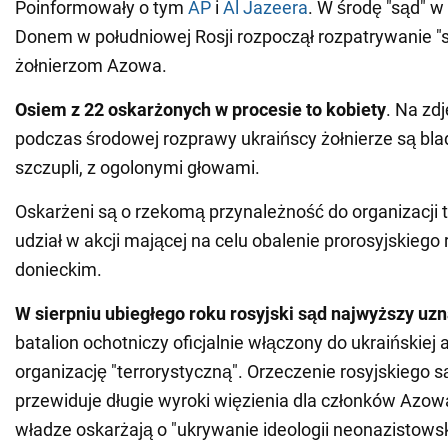
Poinformowały o tym
АР
i
Al Jazeera
. W środę "sąd" 
Donem w południowej Rosji rozpoczął rozpatrywanie "
żołnierzom Azowa.
Osiem z 22 oskarżonych w procesie to kobiety
. Na zd
podczas środowej rozprawy ukraińscy żołnierze są blad
szczupli, z ogolonymi głowami.
Oskarżeni są o rzekomą przynależność do organizacji t
udział w akcji mającej na celu obalenie prorosyjskieg
donieckim.
W sierpniu ubiegłego roku rosyjski sąd najwyższy uz
batalion ochotniczy oficjalnie włączony do ukraińskiej a
organizację "terrorystyczną". Orzeczenie rosyjskiego
przewiduje długie wyroki więzienia dla członków Azowa
władze oskarżają o "ukrywanie ideologii neonazistowskie