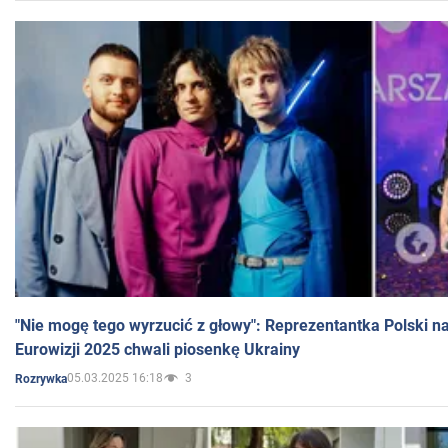
"Nie mogę tego wyrzucić z głowy": Reprezentantka Polski n
Eurowizji 2025 chwali piosenkę Ukrainy
05.03.2025 16:18
3
Rozrywka