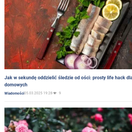
Jak w sekundę oddzielić śledzie od ości: prosty life hack d
domowych
05.03.2025 19:28
9
Wiadomości