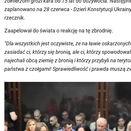
żołnierzom grozi kara od 15 lat do dożywocia. Następn
zaplanowano na 28 czerwca - Dzień Konstytucji
Ukrainy
rzecznik.
Zaapelował do świata o reakcję na tę zbrodnię.
"Dla wszystkich jest oczywiste, że na ławie oskarżonych
zasiadać ci, którzy się bronią, ale ci, którzy spowodowal
najechali obcą ziemię z bronią i którzy przybyli na tery
państwa z czołgami! Sprawiedliwość i prawda muszą z