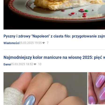
Pyszny i zdrowy "Napoleon" z ciasta filo: przygotowanie zaj
05.03.2025 19:05
7
Wiadomości
Najmodniejszy kolor manicure na wiosnę 2025: pięć
05.03.2025 18:52
10
Dama