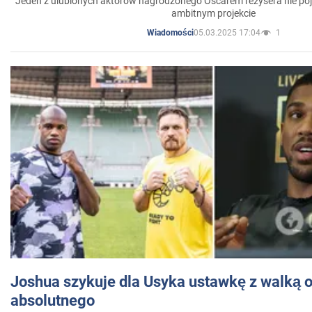
Jeden z ulubionych aktorów nagrodzonego Oscarem reżysera nie poja
ambitnym projekcie
05.03.2025 17:04
1
Wiadomości
Joshua szykuje dla Usyka ustawkę z walką o 
absolutnego