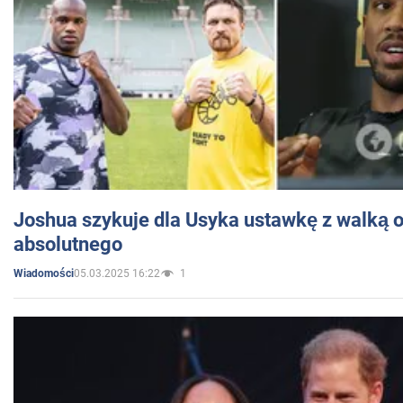
Joshua szykuje dla Usyka ustawkę z walką o 
absolutnego
05.03.2025 16:22
1
Wiadomości