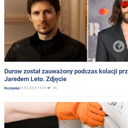
Durow został zauważony podczas kolacji prz
Jaredem Leto. Zdjęcie
05.03.2025 19:45
36
Rozrywka