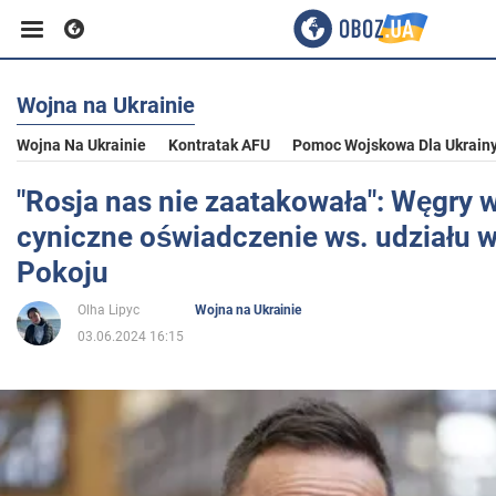
Wojna na Ukrainie
Biznes
Wojna Na Ukrainie
Kontratak AFU
Pomoc Wojskowa Dla Ukrain
Sport
"Rosja nas nie zaatakowała": Węgry 
cyniczne oświadczenie ws. udziału 
Rozrywka
Pokoju
Olha Lipyc
Wojna na Ukrainie
Życie
03.06.2024 16:15
Polityka
Społeczeństwo