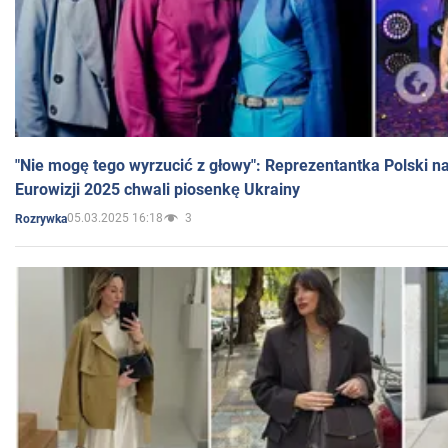
"Nie mogę tego wyrzucić z głowy": Reprezentantka Polski n
Eurowizji 2025 chwali piosenkę Ukrainy
05.03.2025 16:18
3
Rozrywka