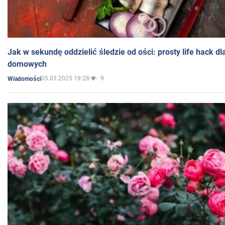
Jak w sekundę oddzielić śledzie od ości: prosty life hack d
domowych
05.03.2025 19:28
9
Wiadomości