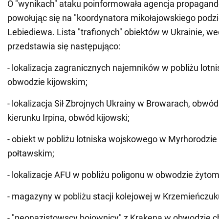
O "wynikach" ataku poinformowała agencja propagand
powołując się na "koordynatora mikołajowskiego podzi
Lebiediewa. Lista "trafionych" obiektów w Ukrainie, wed
przedstawia się następująco:
- lokalizacja zagranicznych najemników w pobliżu lotni
obwodzie kijowskim;
- lokalizacja Sił Zbrojnych Ukrainy w Browarach, obwód
kierunku Irpina, obwód kijowski;
- obiekt w pobliżu lotniska wojskowego w Myrhorodzi
połtawskim;
- lokalizacje AFU w pobliżu poligonu w obwodzie żytom
- magazyny w pobliżu stacji kolejowej w Krzemieńczuk
- "neonazistowscy bojownicy" z Krakena w obwodzie 