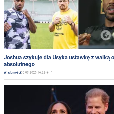
Joshua szykuje dla Usyka ustawkę z walką o 
absolutnego
05.03.2025 16:22
1
Wiadomości