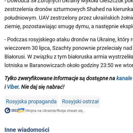
- Dowódca Sił Zbrojnych Ukrainy Mykoła Oleszczuk pok
zestrzelenia dronów szturmowych Shahed na kierunk
południowym. UAV zestrzelony przez ukraińskich żołni
ziemię, pozostawiając smugę dymu, a następnie eksp
- Podczas rosyjskiego ataku dronów na Ukrainę, który r
wieczorem 30 lipca, Szachty ponownie przeleciały nad
Białorusi. W związku z tym białoruska armia wystrzelił
lotniska w Baranowiczach około godziny 23:50 we wto
Tylko zweryfikowane informacje są dostępne na
kanale
i
Viber
. Nie daj się nabrać!
Rosyjska propaganda
Rosyjski ostrzał
/
Wojna na Ukrainie
/
Rosja chwali się...
Inne wiadomości