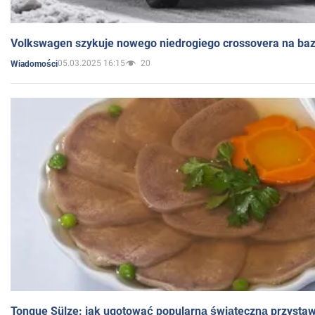
Volkswagen szykuje nowego niedrogiego crossovera na bazi
05.03.2025 16:15
20
Wiadomości
Tongue Sülze: jak ugotować popularną świąteczną przysta