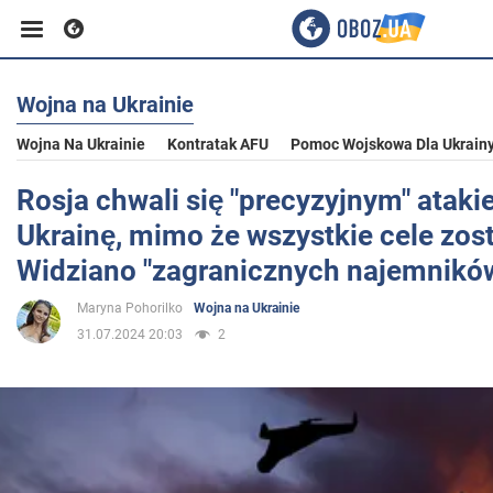
Wojna na Ukrainie
Biznes
Wojna Na Ukrainie
Kontratak AFU
Pomoc Wojskowa Dla Ukrain
Sport
Rosja chwali się "precyzyjnym" atak
Ukrainę, mimo że wszystkie cele zost
Rozrywka
Widziano "zagranicznych najemnikó
Maryna Pohorilko
Wojna na Ukrainie
Życie
31.07.2024 20:03
2
Polityka
Społeczeństwo