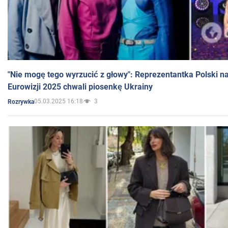
"Nie mogę tego wyrzucić z głowy": Reprezentantka Polski n
Eurowizji 2025 chwali piosenkę Ukrainy
05.03.2025 16:18
3
Rozrywka