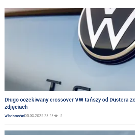
Długo oczekiwany crossover VW tańszy od Dustera zo
zdjęciach
05.03.2025 23:23
5
Wiadomości