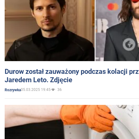
Durow został zauważony podczas kolacji prz
Jaredem Leto. Zdjęcie
05.03.2025 19:45
36
Rozrywka