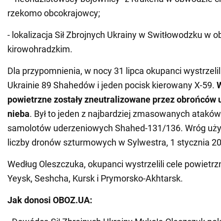
rzekomo obcokrajowcy;
- lokalizacja Sił Zbrojnych Ukrainy w Switłowodzku w 
kirowohradzkim.
Dla przypomnienia, w nocy 31 lipca okupanci wystrzelil
Ukrainie 89 Shahedów i jeden pocisk kierowany X-59.
W
powietrzne zostały zneutralizowane przez obrońców 
nieba
. Był to jeden z najbardziej zmasowanych atak
samolotów uderzeniowych Shahed-131/136. Wróg użył
liczby dronów szturmowych w Sylwestra, 1 stycznia 20
Według Oleszczuka, okupanci wystrzelili cele powietrz
Yeysk, Seshcha, Kursk i Prymorsko-Akhtarsk.
Jak donosi OBOZ.UA: