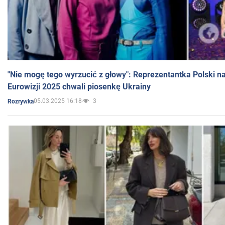
"Nie mogę tego wyrzucić z głowy": Reprezentantka Polski n
Eurowizji 2025 chwali piosenkę Ukrainy
05.03.2025 16:18
3
Rozrywka