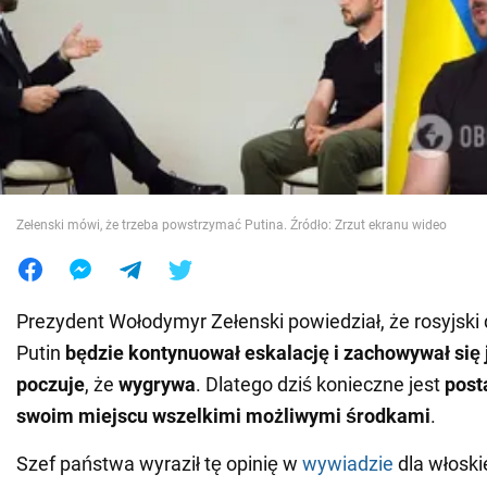
Wojna na Ukrainie
Świat
Jedzenie
Zełenski mówi, że trzeba powstrzymać Putina. Źródło: Zrzut ekranu wideo
Prezydent Wołodymyr Zełenski powiedział, że rosyjski 
Putin
będzie kontynuował eskalację i zachowywał się ja
poczuje
, że
wygrywa
. Dlatego dziś konieczne jest
post
swoim miejscu wszelkimi możliwymi
środkami
.
Szef państwa wyraził tę opinię w
wywiadzie
dla włosk