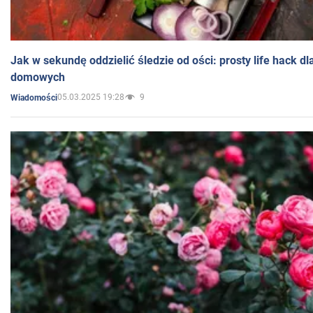
Jak w sekundę oddzielić śledzie od ości: prosty life hack d
domowych
05.03.2025 19:28
9
Wiadomości