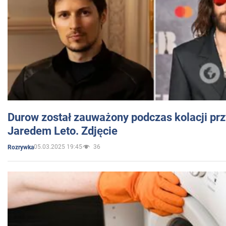
Durow został zauważony podczas kolacji prz
Jaredem Leto. Zdjęcie
05.03.2025 19:45
36
Rozrywka