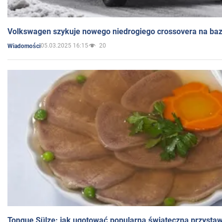
Volkswagen szykuje nowego niedrogiego crossovera na bazi
05.03.2025 16:15
20
Wiadomości
Tongue Sülze: jak ugotować popularną świąteczną przysta