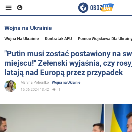
Wojna na Ukrainie
Biznes
Wojna Na Ukrainie
Kontratak AFU
Pomoc Wojskowa Dla Ukrain
Sport
"Putin musi zostać postawiony na s
miejscu!" Zełenski wyjaśnia, czy rosy
Rozrywka
latają nad Europą przez przypadek
Maryna Pohorilko
Wojna na Ukrainie
Życie
15.06.2024 13:42
1
Polityka
Społeczeństwo