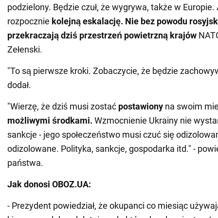
podzielony. Będzie czuł, że wygrywa, także w Europie.
rozpocznie
kolejną eskalację. Nie bez powodu rosyjsk
przekraczają dziś przestrzeń powietrzną krajów
NATO"
Zełenski.
"To są pierwsze kroki. Zobaczycie, że będzie zachowywał
dodał.
"Wierzę, że dziś musi zostać
postawiony
na swoim mie
możliwymi środkami.
Wzmocnienie Ukrainy nie wysta
sankcje - jego społeczeństwo musi czuć się odizolowan
odizolowane. Polityka, sankcje, gospodarka itd." - powi
państwa.
Jak donosi OBOZ.UA:
- Prezydent powiedział, że okupanci co miesiąc używa