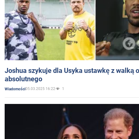
Joshua szykuje dla Usyka ustawkę z walką o 
absolutnego
05.03.2025 16:22
1
Wiadomości