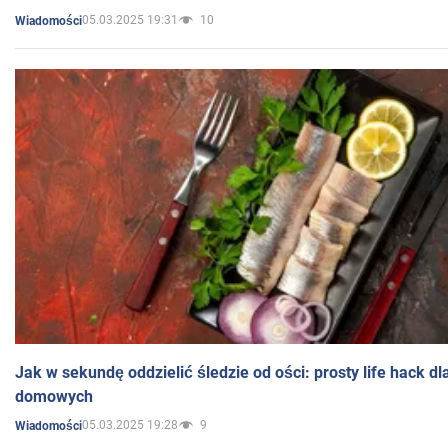
05.03.2025 19:31
10
Wiadomości
Jak w sekundę oddzielić śledzie od ości: prosty life hack d
domowych
05.03.2025 19:28
9
Wiadomości