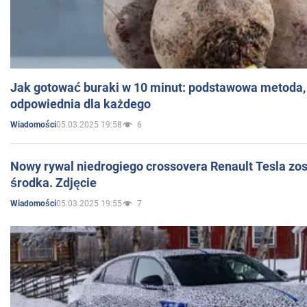
Jak gotować buraki w 10 minut: podstawowa metoda, 
odpowiednia dla każdego
05.03.2025 19:58
6
Wiadomości
Nowy rywal niedrogiego crossovera Renault Tesla zo
środka. Zdjęcie
05.03.2025 19:55
7
Wiadomości