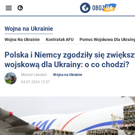
Wojna na Ukrainie
Biznes
Wojna Na Ukrainie
Kontratak AFU
Pomoc Wojskowa Dla Ukrain
Sport
Polska i Niemcy zgodziły się zwięk
wojskową dla Ukrainy: o co chodzi?
Rozrywka
Michaił Lewakin
Wojna na Ukrainie
04.07.2024 12:31
Życie
Polityka
Społeczeństwo