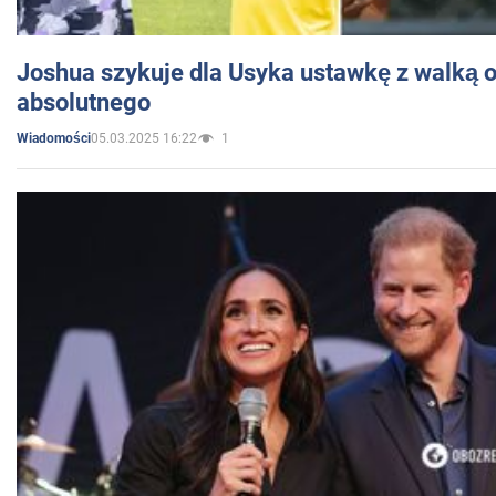
Joshua szykuje dla Usyka ustawkę z walką o 
absolutnego
05.03.2025 16:22
1
Wiadomości