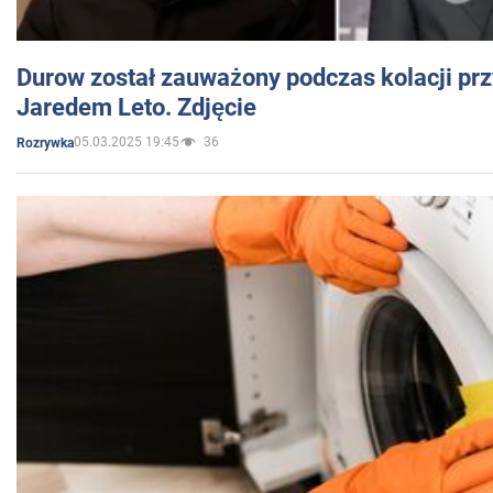
Durow został zauważony podczas kolacji prz
Jaredem Leto. Zdjęcie
05.03.2025 19:45
36
Rozrywka