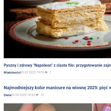
Pyszny i zdrowy "Napoleon" z ciasta filo: przygotowanie zaj
05.03.2025 19:05
7
Wiadomości
Najmodniejszy kolor manicure na wiosnę 2025: pięć
05.03.2025 18:52
10
Dama