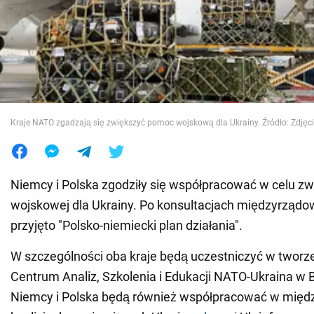
Wojna na Ukrainie
Świat
Jedzenie
Kraje NATO zgadzają się zwiększyć pomoc wojskową dla Ukrainy. Źródło: Zdję
Niemcy i Polska zgodziły się współpracować w celu z
wojskowej dla Ukrainy. Po konsultacjach międzyrząd
przyjęto "Polsko-niemiecki plan działania".
W szczególności oba kraje będą uczestniczyć w twor
Centrum Analiz, Szkolenia i Edukacji NATO-Ukraina w 
Niemcy i Polska będą również współpracować w mię