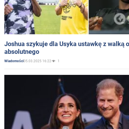
Joshua szykuje dla Usyka ustawkę z walką o 
absolutnego
05.03.2025 16:22
1
Wiadomości