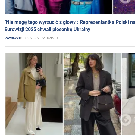
"Nie mogę tego wyrzucić z głowy": Reprezentantka Polski n
Eurowizji 2025 chwali piosenkę Ukrainy
05.03.2025 16:18
3
Rozrywka