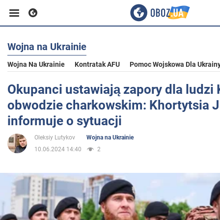
Wojna na Ukrainie
Biznes
Wojna Na Ukrainie
Kontratak AFU
Pomoc Wojskowa Dla Ukrain
Sport
Okupanci ustawiają zapory dla ludzi
obwodzie charkowskim: Khortytsia 
Rozrywka
informuje o sytuacji
Oleksiy Lutykov
Wojna na Ukrainie
Życie
10.06.2024 14:40
2
Polityka
Społeczeństwo