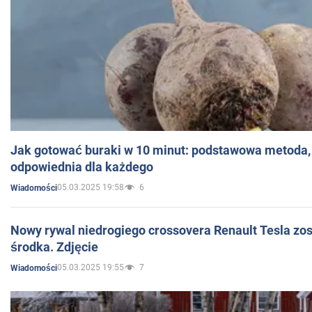
Jak gotować buraki w 10 minut: podstawowa metoda, 
odpowiednia dla każdego
05.03.2025 19:58
6
Wiadomości
Nowy rywal niedrogiego crossovera Renault Tesla zo
środka. Zdjęcie
05.03.2025 19:55
7
Wiadomości