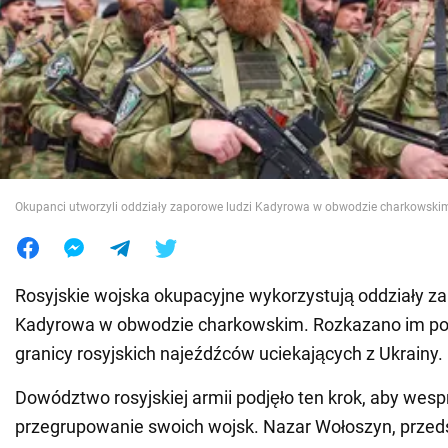
Wojna na Ukrainie
Świat
Jedzenie
Okupanci utworzyli oddziały zaporowe ludzi Kadyrowa w obwodzie charkowskim.
Rosyjskie wojska okupacyjne wykorzystują oddziały z
Kadyrowa w obwodzie charkowskim. Rozkazano im p
granicy rosyjskich najeźdźców uciekających z Ukrainy.
Dowództwo rosyjskiej armii podjęło ten krok, aby wesp
przegrupowanie swoich wojsk. Nazar Wołoszyn, przeds