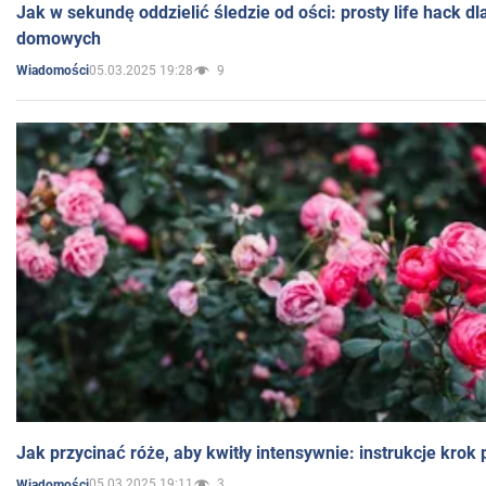
Jak w sekundę oddzielić śledzie od ości: prosty life hack d
domowych
05.03.2025 19:28
9
Wiadomości
Jak przycinać róże, aby kwitły intensywnie: instrukcje krok
05.03.2025 19:11
3
Wiadomości