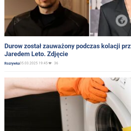
Durow został zauważony podczas kolacji prz
Jaredem Leto. Zdjęcie
05.03.2025 19:45
36
Rozrywka