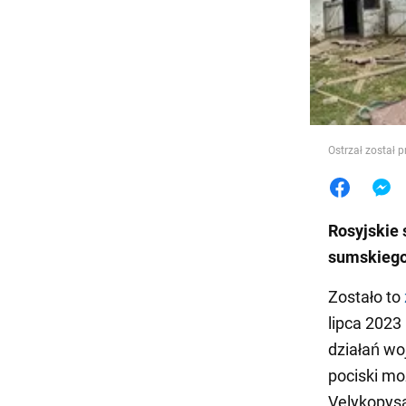
Jedzeni
Ostrzał został 
Rosyjskie
sumskiego
Zostało to
lipca 2023
działań wo
pociski mo
Velykopysa