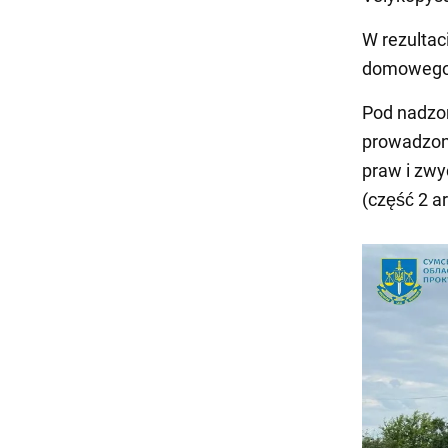
W rezultac
domoweg
Pod nadzo
prowadzon
praw i zw
(część 2 a