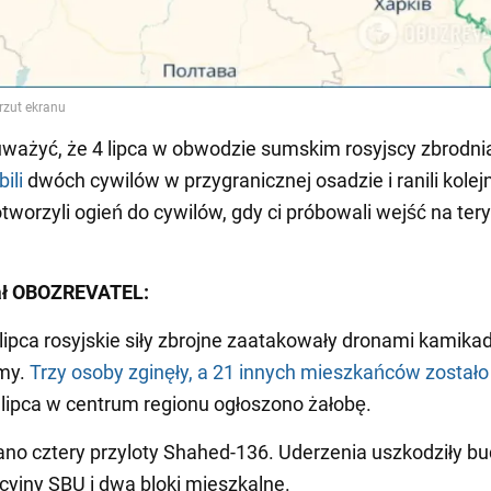
ważyć, że 4 lipca w obwodzie sumskim rosyjscy zbrodni
bili
dwóch cywilów w przygranicznej osadzie i ranili kolej
tworzyli ogień do cywilów, gdy ci próbowali wejść na ter
ał OBOZREVATEL:
 lipca rosyjskie siły zbrojne zaatakowały dronami kamika
my.
Trzy osoby zginęły, a 21 innych mieszkańców zostało
4 lipca w centrum regionu ogłoszono żałobę.
no cztery przyloty Shahed-136. Uderzenia uszkodziły b
cyjny SBU i dwa bloki mieszkalne.