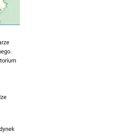
arze
nego.
ytorium
dze
udynek