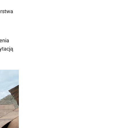
arstwa
enia
ytacją