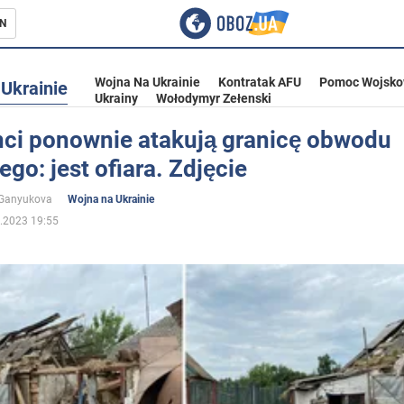
N
Wojna Na Ukrainie
Kontratak AFU
Pomoc Wojsko
Ukrainie
Ukrainy
Wołodymyr Zełenski
ci ponownie atakują granicę obwodu
go: jest ofiara. Zdjęcie
ka
 Ganyukova
Wojna na Ukrainie
.2023 19:55
eństwo
a Ukrainie