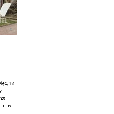
ięc, 13
y
elili
 gminy