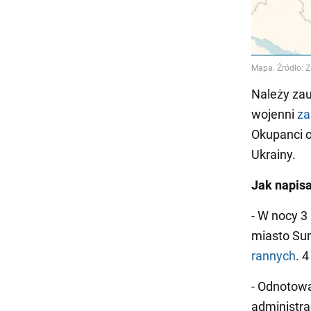
Należy zau
wojenni
za
Okupanci o
Ukrainy.
Jak napis
- W nocy 3
miasto Su
rannych
. 
- Odnotowa
administra