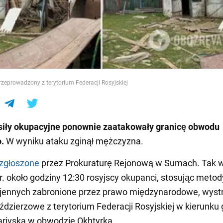
e
przeprowadzony z terytorium Federacji Rosyjskiej
 siły okupacyjne ponownie zaatakowały granicę obwodu
.
W wyniku ataku zginął mężczyzna.
zgłoszone
przez Prokuraturę Rejonową w Sumach. Tak w
 r. około godziny 12:30 rosyjscy okupanci, stosując metod
jennych zabronione przez prawo międzynarodowe, wystrz
ździerzowe z terytorium Federacji Rosyjskiej w kierunku
rivska w obwodzie Okhtyrka.