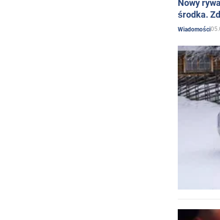
Nowy rywal
środka. Zd
05.
Wiadomości