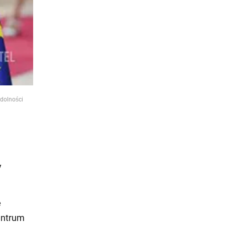
zdolności
y
ę
entrum