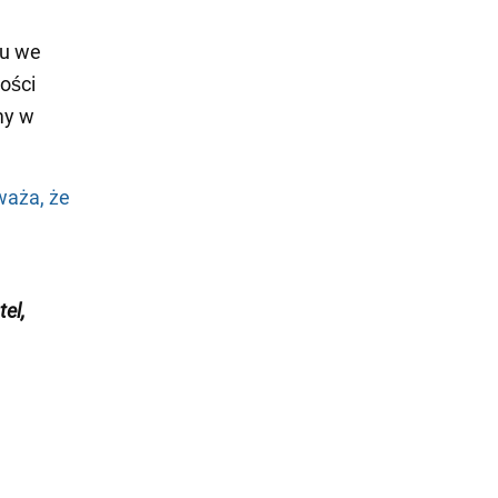
du we
ości
my w
waża, że
el,