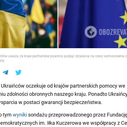
e
tów uważa, że ​​kraje partnerskie powinny podjąć działania na rzecz wzmocnienia 
iny
 Ukraińców oczekuje od krajów partnerskich pomocy we
u zdolności obronnych naszego kraju. Ponadto Ukraińc
sparcia w postaci gwarancji bezpieczeństwa.
o tym
wyniki
sondażu przeprowadzonego przez Fundacj
Demokratycznych im. Iłka Kuczerowa we współpracy z C