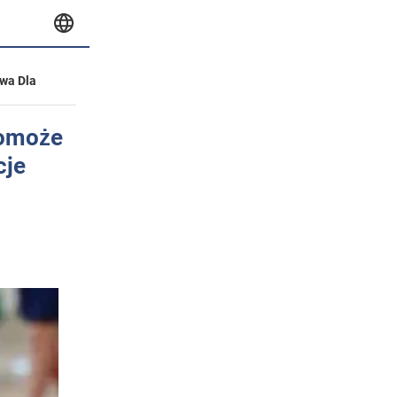
wa Dla
pomoże
cje