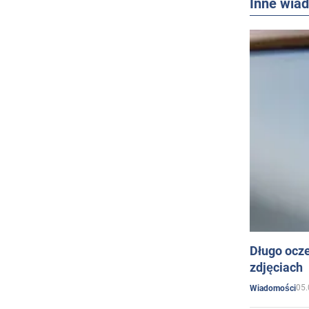
Inne wia
Długo ocz
zdjęciach
05.
Wiadomości