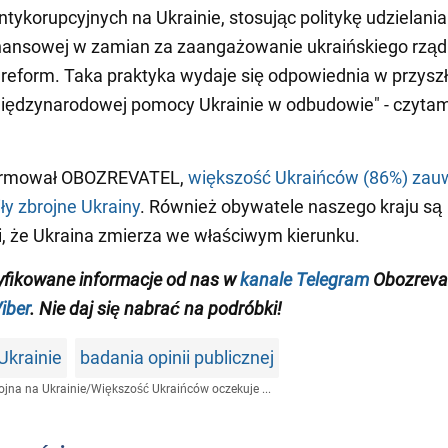
tykorupcyjnych na Ukrainie, stosując politykę udzielania
nansowej w zamian za zaangażowanie ukraińskiego rzą
reform. Taka praktyka wydaje się odpowiednia w przyszł
iędzynarodowej pomocy Ukrainie w odbudowie" - czyta
ormował OBOZREVATEL,
większość Ukraińców (86%) zau
ły zbrojne Ukrainy
. Również obywatele naszego kraju są
, że Ukraina zmierza we właściwym kierunku.
yfikowane informacje od nas w
kanale Telegram
Obozrevat
iber
. Nie daj się nabrać na podróbki!
Ukrainie
badania opinii publicznej
jna na Ukrainie
/
Większość Ukraińców oczekuje ...