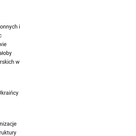
ronnych i
c
wie
ałoby
erskich w
Ukraińcy
anizacje
ruktury