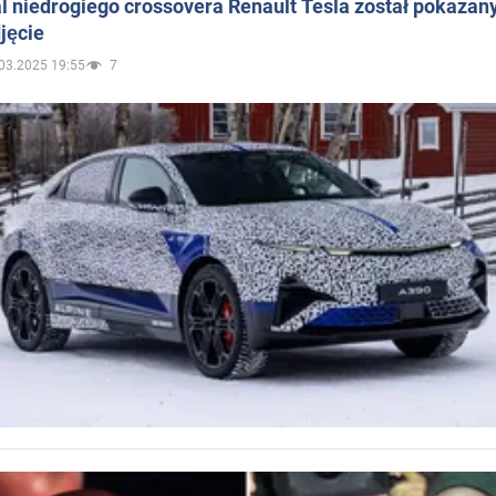
 niedrogiego crossovera Renault Tesla został pokazan
jęcie
03.2025 19:55
7