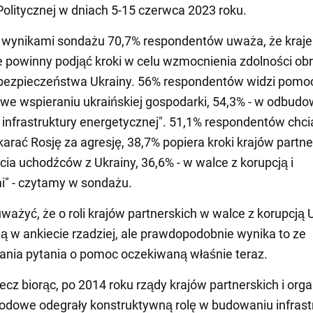
 Politycznej w dniach 5-15 czerwca 2023 roku.
 wynikami sondażu 70,7% respondentów uważa, że kraje
e powinny podjąć kroki w celu wzmocnienia zdolności ob
 bezpieczeństwa Ukrainy. 56% respondentów widzi pomo
we wspieraniu ukraińskiej gospodarki, 54,3% - w odbudo
j infrastruktury energetycznej". 51,1% respondentów chci
 karać Rosję za agresję, 38,7% popiera kroki krajów partn
cia uchodźców z Ukrainy, 36,6% - w walce z korupcją i
i" - czytamy w sondażu.
ważyć, że o roli krajów partnerskich w walce z korupcją 
 w ankiecie rzadziej, ale prawdopodobnie wynika to ze
nia pytania o pomoc oczekiwaną właśnie teraz.
zecz biorąc, po 2014 roku rządy krajów partnerskich i org
dowe odegrały konstruktywną rolę w budowaniu infrast