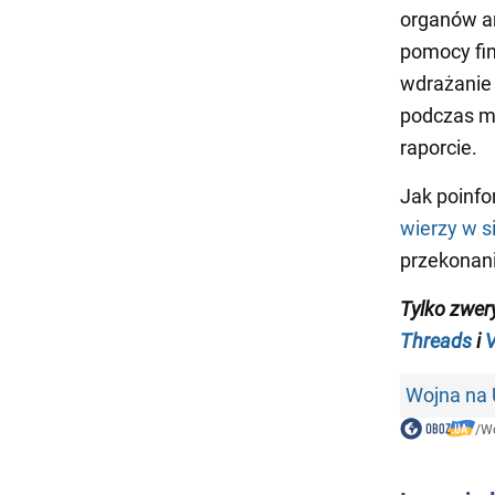
organów an
pomocy fi
wdrażanie 
podczas m
raporcie.
Jak poinf
wierzy w si
przekonani
Tylko zwer
Threads
i
V
Wojna na 
/
Wo