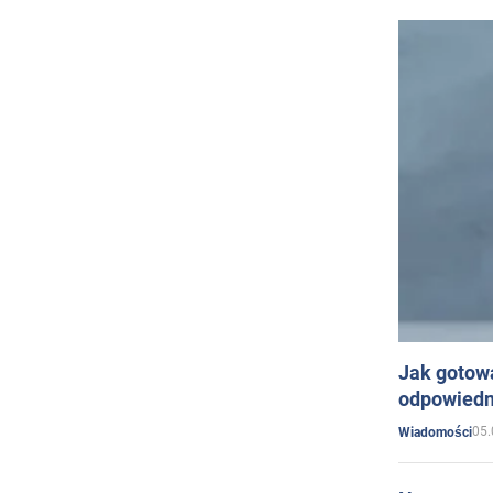
Jak gotow
odpowiedn
05.
Wiadomości