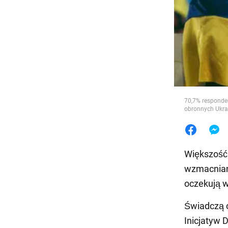
Jedzeni
70,7% responden
obronnych Ukra
Większość
wzmacniani
oczekują w
Świadczą 
Inicjatyw 