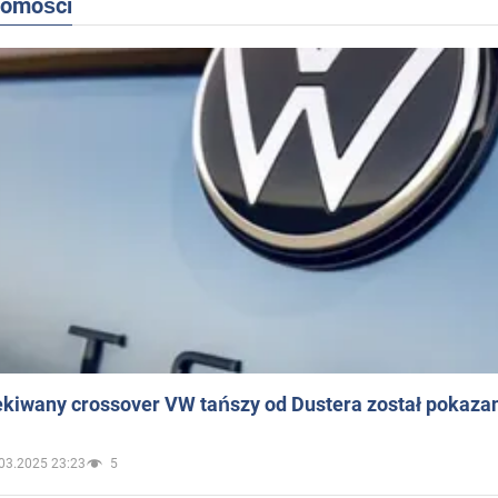
domości
ekiwany crossover VW tańszy od Dustera został pokaza
03.2025 23:23
5