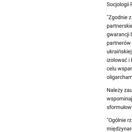
Socjologii
"Zgodnie z
partnerski
gwarancji
partnerów 
ukraińskie
izolować i
celu wspar
oligarcham
Należy zau
wspominają
sformułowa
"Ogólnie r
międzynaro