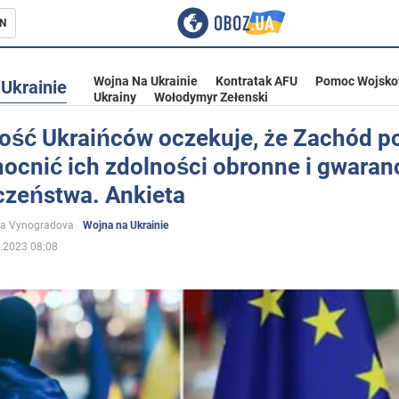
N
Wojna Na Ukrainie
Kontratak AFU
Pomoc Wojsko
Ukrainie
Ukrainy
Wołodymyr Zełenski
ość Ukraińców oczekuje, że Zachód 
ocnić ich zdolności obronne i gwaran
ka
czeństwa. Ankieta
na Vynogradova
Wojna na Ukrainie
.2023 08:08
eństwo
a Ukrainie