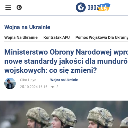
Wojna na Ukrainie
Biznes
Wojna Na Ukrainie
Kontratak AFU
Pomoc Wojskowa Dla Ukrain
Sport
Ministerstwo Obrony Narodowej wp
nowe standardy jakości dla mundur
Rozrywka
wojskowych: co się zmieni?
Olha Lipyc
Wojna na Ukrainie
Życie
25.10.2024 16:16
3
Polityka
Społeczeństwo