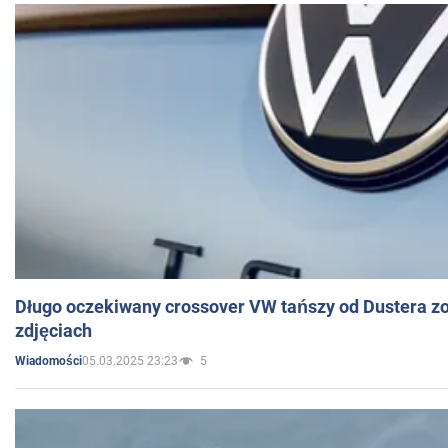
Długo oczekiwany crossover VW tańszy od Dustera zo
zdjęciach
05.03.2025 23:23
5
Wiadomości