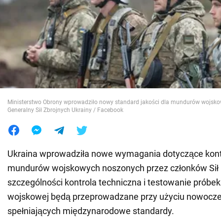
Wojna na Ukrainie
Świat
Jedzenie
Ministerstwo Obrony wprowadziło nowy standard jakości dla mundurów wojskow
Generalny Sił Zbrojnych Ukrainy / Facebook
Ukraina wprowadziła nowe wymagania dotyczące kontr
mundurów wojskowych noszonych przez członków Sił
szczególności kontrola techniczna i testowanie próbek
wojskowej będą przeprowadzane przy użyciu nowocz
spełniających międzynarodowe standardy.