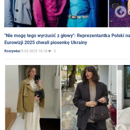
"Nie mogę tego wyrzucić z głowy": Reprezentantka Polski n
Eurowizji 2025 chwali piosenkę Ukrainy
05.03.2025 16:18
3
Rozrywka