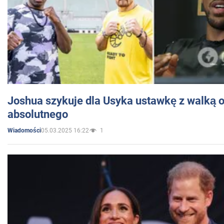
Joshua szykuje dla Usyka ustawkę z walką o 
absolutnego
05.03.2025 16:22
1
Wiadomości