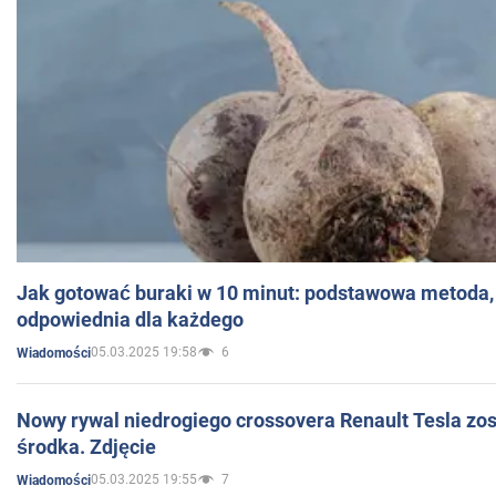
Jak gotować buraki w 10 minut: podstawowa metoda, 
odpowiednia dla każdego
05.03.2025 19:58
6
Wiadomości
Nowy rywal niedrogiego crossovera Renault Tesla zo
środka. Zdjęcie
05.03.2025 19:55
7
Wiadomości