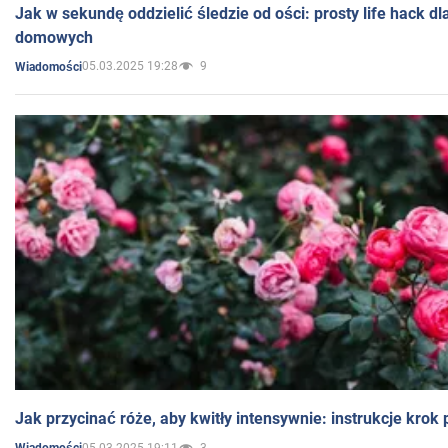
Jak w sekundę oddzielić śledzie od ości: prosty life hack d
domowych
05.03.2025 19:28
9
Wiadomości
Jak przycinać róże, aby kwitły intensywnie: instrukcje krok
05.03.2025 19:11
3