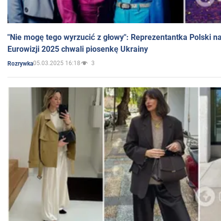
"Nie mogę tego wyrzucić z głowy": Reprezentantka Polski n
Eurowizji 2025 chwali piosenkę Ukrainy
05.03.2025 16:18
3
Rozrywka