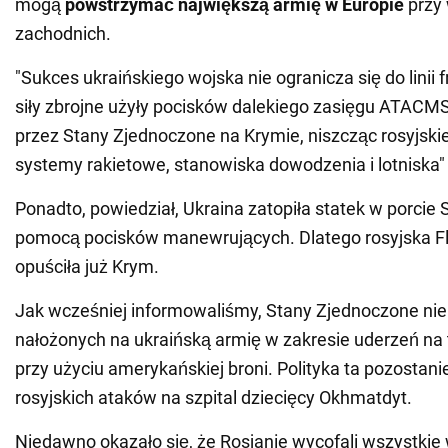
mogą
powstrzymać największą armię w Europie
przy 
zachodnich.
"Sukces ukraińskiego wojska nie ogranicza się do linii f
siły zbrojne użyły pocisków dalekiego zasięgu ATACM
przez Stany Zjednoczone na Krymie, niszcząc rosyjski
systemy rakietowe, stanowiska dowodzenia i lotniska" -
Ponadto, powiedział, Ukraina zatopiła statek w porcie
pomocą pocisków manewrujących. Dlatego rosyjska F
opuściła już Krym.
Jak wcześniej informowaliśmy, Stany Zjednoczone nie
nałożonych na ukraińską armię w zakresie uderzeń na 
przy użyciu amerykańskiej broni. Polityka ta pozosta
rosyjskich ataków na szpital dziecięcy Okhmatdyt.
Niedawno okazało się, że Rosjanie wycofali wszystkie