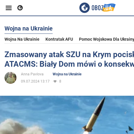
Wojna na Ukrainie
Biznes
Wojna Na Ukrainie
Kontratak AFU
Pomoc Wojskowa Dla Ukrain
Sport
Zmasowany atak SZU na Krym pocis
ATACMS: Biały Dom mówi o konsek
Rozrywka
Anna Pavlova
Wojna na Ukrainie
09.07.2024 13:17
8
Życie
Polityka
Społeczeństwo