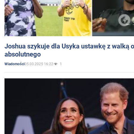
Joshua szykuje dla Usyka ustawkę z walką o 
absolutnego
05.03.2025 16:22
1
Wiadomości