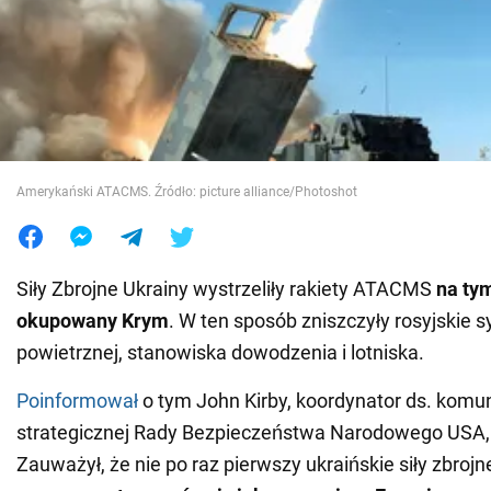
Wojna na Ukrainie
Świat
Jedzenie
Amerykański ATACMS. Źródło: picture alliance/Photoshot
Siły Zbrojne Ukrainy wystrzeliły rakiety ATACMS
na
ty
okupowany Krym
. W ten sposób zniszczyły rosyjskie 
powietrznej, stanowiska dowodzenia i lotniska.
Poinformował
o tym John Kirby, koordynator ds. komun
strategicznej Rady Bezpieczeństwa Narodowego USA, 
Zauważył, że nie po raz pierwszy ukraińskie siły zbrojn