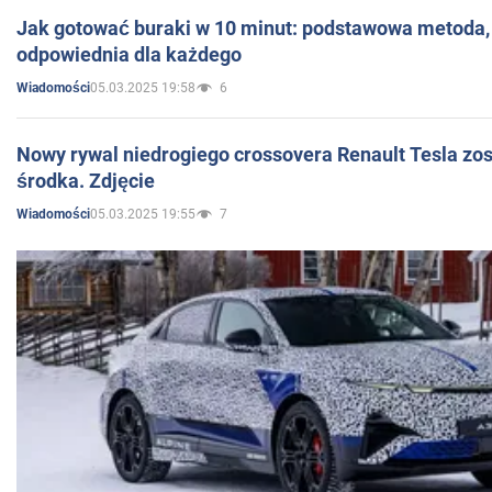
Jak gotować buraki w 10 minut: podstawowa metoda, 
odpowiednia dla każdego
05.03.2025 19:58
6
Wiadomości
Nowy rywal niedrogiego crossovera Renault Tesla zo
środka. Zdjęcie
05.03.2025 19:55
7
Wiadomości