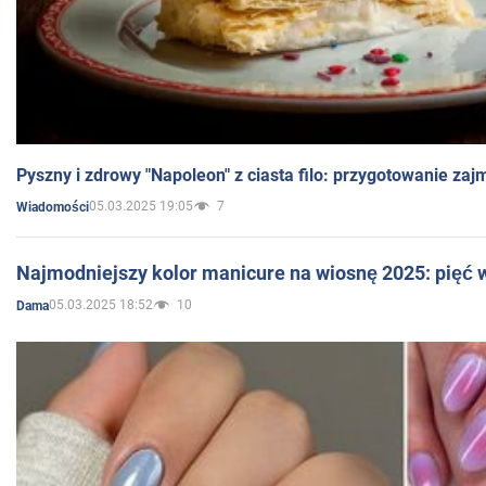
Pyszny i zdrowy "Napoleon" z ciasta filo: przygotowanie zaj
05.03.2025 19:05
7
Wiadomości
Najmodniejszy kolor manicure na wiosnę 2025: pięć
05.03.2025 18:52
10
Dama