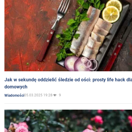
Jak w sekundę oddzielić śledzie od ości: prosty life hack d
domowych
05.03.2025 19:28
9
Wiadomości