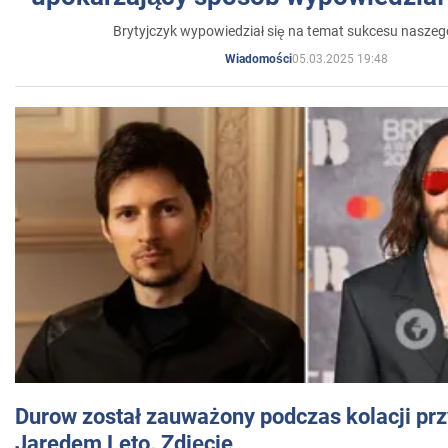
Brytyjczyk wypowiedział się na temat sukcesu naszeg
05.03.2025 19:48
Wiadomości
Durow został zauważony podczas kolacji prz
Jaredem Leto. Zdjęcie