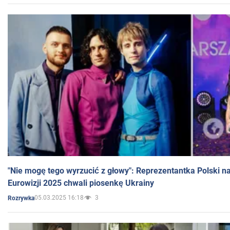
"Nie mogę tego wyrzucić z głowy": Reprezentantka Polski n
Eurowizji 2025 chwali piosenkę Ukrainy
05.03.2025 16:18
3
Rozrywka