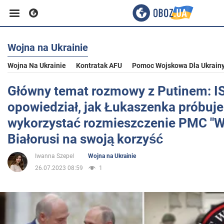
Wojna na Ukrainie
Biznes
Wojna Na Ukrainie
Kontratak AFU
Pomoc Wojskowa Dla Ukrain
Sport
Główny temat rozmowy z Putinem: 
opowiedział, jak Łukaszenka próbuje
Rozrywka
wykorzystać rozmieszczenie PMC "W
Białorusi na swoją korzyść
Życie
Iwanna Szepel
Wojna na Ukrainie
26.07.2023 08:59
1
Polityka
Społeczeństwo