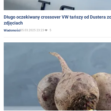
Długo oczekiwany crossover VW tańszy od Dustera zo
zdjęciach
05.03.2025 23:23
5
Wiadomości