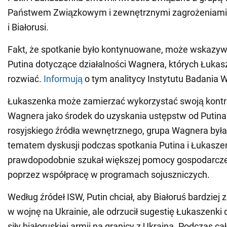
Państwem Związkowym i zewnętrznymi zagrożeniami n
i Białorusi.
Fakt, że spotkanie było kontynuowane, może wskazy
Putina dotyczące działalności Wagnera, których Łukas
rozwiać.
Informują
o tym analitycy Instytutu Badania W
Łukaszenka może zamierzać wykorzystać swoją kontr
Wagnera jako środek do uzyskania ustępstw od Putin
rosyjskiego źródła wewnętrznego, grupa Wagnera był
tematem dyskusji podczas spotkania Putina i Łukasze
prawdopodobnie szukał większej pomocy gospodarczej 
poprzez współpracę w programach sojuszniczych.
Według źródeł ISW, Putin chciał, aby Białoruś bardziej
w wojnę na Ukrainie, ale odrzucił sugestię Łukaszenki
siły białoruskiej armii na granicy z Ukrainą. Podczas ca