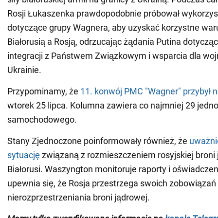
Rosji Łukaszenka prawdopodobnie próbował wykorzys
dotyczące grupy Wagnera, aby uzyskać korzystne war
Białorusią a Rosją, odrzucając żądania Putina dotycząc
integracji z Państwem Związkowym i wsparcia dla wojn
Ukrainie.
Przypominamy, że
11. konwój PMC "Wagner" przybył n
wtorek 25 lipca. Kolumna zawiera co najmniej 29 jedn
samochodowego.
Stany Zjednoczone poinformowały również, że
uważni
sytuację
związaną z rozmieszczeniem rosyjskiej broni 
Białorusi. Waszyngton monitoruje raporty i oświadczeni
upewnia się, że Rosja przestrzega swoich zobowiązań
nierozprzestrzeniania broni jądrowej.