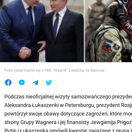
Wojna na Ukrainie
Świat
Jedzenie
Putin nadal martwi się o PMC "Wagner" z siedzibą na Białorusi
Podczas nieoficjalnej wizyty samozwańczego prezyden
Aleksandra Łukaszenki w Petersburgu, prezydent Rosji
powtórzył swoje obawy dotyczące zagrożeń, które mog
strony Grupy Wagnera i jej finansisty Jewgienija Prig
Putin i Łukaszenka omówili kwestie związane z grupą