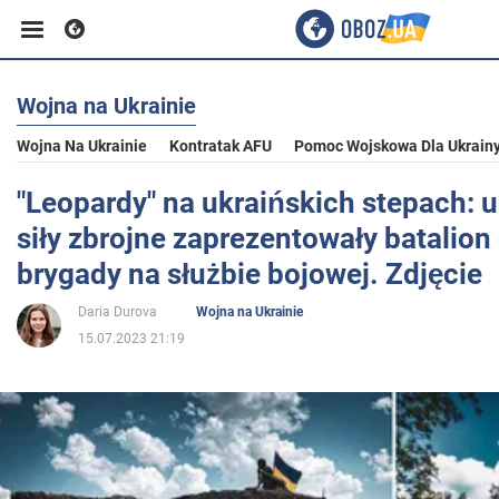
Wojna na Ukrainie
Biznes
Wojna Na Ukrainie
Kontratak AFU
Pomoc Wojskowa Dla Ukrain
Sport
"Leopardy" na ukraińskich stepach: u
siły zbrojne zaprezentowały batalion
Rozrywka
brygady na służbie bojowej. Zdjęcie
Daria Durova
Wojna na Ukrainie
Życie
15.07.2023 21:19
Polityka
Społeczeństwo