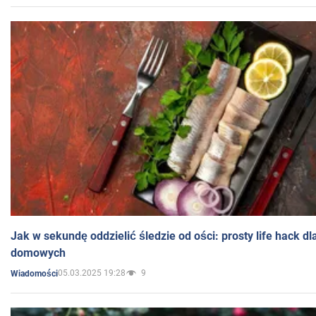
Jak w sekundę oddzielić śledzie od ości: prosty life hack d
domowych
05.03.2025 19:28
9
Wiadomości