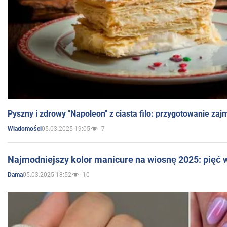
Pyszny i zdrowy "Napoleon" z ciasta filo: przygotowanie zaj
05.03.2025 19:05
7
Wiadomości
Najmodniejszy kolor manicure na wiosnę 2025: pięć
05.03.2025 18:52
10
Dama