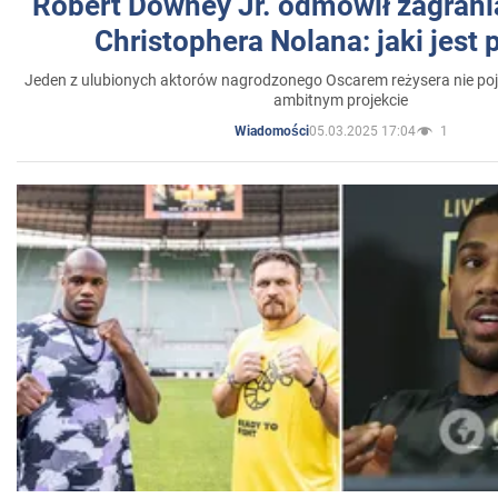
Robert Downey Jr. odmówił zagrani
Christophera Nolana: jaki jest
Jeden z ulubionych aktorów nagrodzonego Oscarem reżysera nie poja
ambitnym projekcie
05.03.2025 17:04
1
Wiadomości