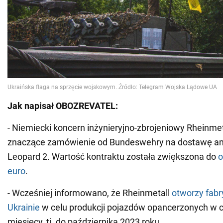
Jak napisał OBOZREVATEL:
- Niemiecki koncern inżynieryjno-zbrojeniowy Rheinmet
znaczące zamówienie od Bundeswehry na dostawę am
Leopard 2. Wartość kontraktu została zwiększona do
o
euro
.
- Wcześniej informowano, że Rheinmetall
otworzy fabr
Ukrainie
w celu produkcji pojazdów opancerzonych w c
miesięcy, tj. do października 2023 roku.