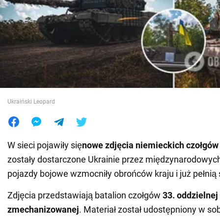
Wojna na Ukrainie
Świat
Jedzenie
Ukraiński Leopard
W sieci pojawiły się
nowe zdjęcia niemieckich czołgów
zostały dostarczone Ukrainie przez międzynarodowych
pojazdy bojowe wzmocniły obrońców kraju i już pełnią
Zdjęcia przedstawiają batalion czołgów
33. oddzielnej
zmechanizowanej
. Materiał został udostępniony w sob