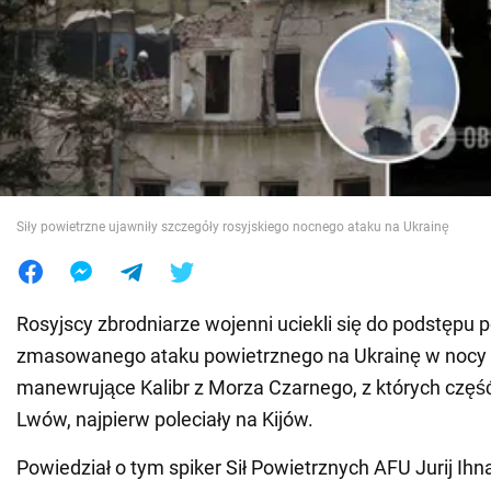
Wojna na Ukrainie
Świat
Jedzenie
Siły powietrzne ujawniły szczegóły rosyjskiego nocnego ataku na Ukrainę
Rosyjscy zbrodniarze wojenni uciekli się do podstępu 
zmasowanego ataku powietrznego na Ukrainę w nocy 6 
manewrujące Kalibr z Morza Czarnego, z których częś
Lwów, najpierw poleciały na Kijów.
Powiedział o tym spiker Sił Powietrznych AFU Jurij Ihn