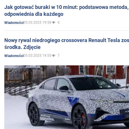
Jak gotować buraki w 10 minut: podstawowa metoda, 
odpowiednia dla każdego
05.03.2025 19:58
6
Wiadomości
Nowy rywal niedrogiego crossovera Renault Tesla zo
środka. Zdjęcie
05.03.2025 19:55
7
Wiadomości