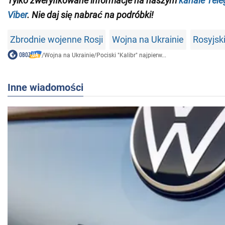
Tylko
zweryfikowane informacje na naszym
kanale Tel
Viber
. Nie daj się nabrać na podróbki!
Zbrodnie wojenne Rosji
Wojna na Ukrainie
Rosyjski
/
Wojna na Ukrainie
/
Pociski "Kalibr" najpierw...
Inne wiadomości