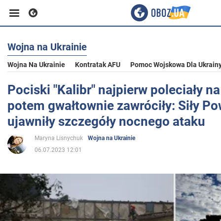
Wojna na Ukrainie
Biznes
Wojna Na Ukrainie
Kontratak AFU
Pomoc Wojskowa Dla Ukrain
Sport
Pociski "Kalibr" najpierw poleciały na
potem gwałtownie zawróciły: Siły Po
Rozrywka
ujawniły szczegóły nocnego ataku
Maryna Lisnychuk
Wojna na Ukrainie
Życie
06.07.2023 12:01
Polityka
Społeczeństwo