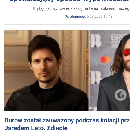
Brytyjczyk wypowiedział się na temat sukcesu naszeg
05.03.2025 19:48
Wiadomości
Durow został zauważony podczas kolacji prz
Jaredem Leto. Zdjęcie