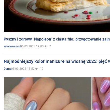
Pyszny i zdrowy "Napoleon" z ciasta filo: przygotowanie zaj
05.03.2025 19:05
7
Wiadomości
Najmodniejszy kolor manicure na wiosnę 2025: pięć
05.03.2025 18:52
10
Dama