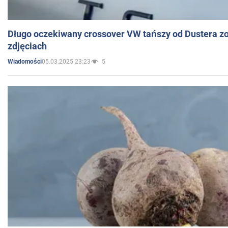
Długo oczekiwany crossover VW tańszy od Dustera zo
zdjęciach
05.03.2025 23:23
5
Wiadomości