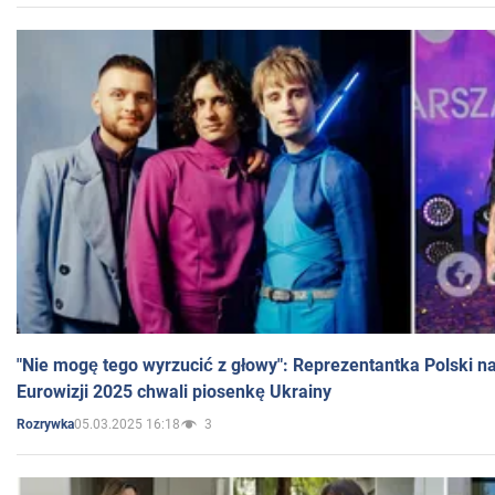
"Nie mogę tego wyrzucić z głowy": Reprezentantka Polski n
Eurowizji 2025 chwali piosenkę Ukrainy
05.03.2025 16:18
3
Rozrywka