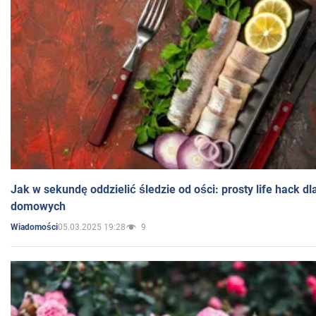
Jak w sekundę oddzielić śledzie od ości: prosty life hack d
domowych
05.03.2025 19:28
9
Wiadomości