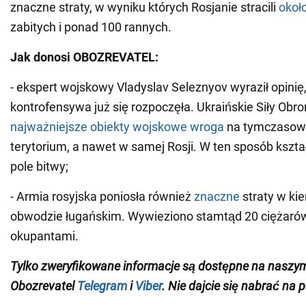
znaczne straty, w wyniku których Rosjanie stracili
około
zabitych i ponad 100 rannych.
Jak donosi OBOZREVATEL:
- ekspert wojskowy Vladyslav Seleznyov wyraził opinię,
kontrofensywa już się rozpoczęła. Ukraińskie Siły Obr
najważniejsze obiekty wojskowe wroga
na tymczaso
terytorium, a nawet w samej Rosji. W ten sposób kształ
pole bitwy;
- Armia rosyjska poniosła również
znaczne
straty w ki
obwodzie ługańskim. Wywieziono stamtąd 20 ciężaró
okupantami.
Tylko zweryfikowane informacje są dostępne na naszy
Obozrevatel
Telegram
i
Viber
. Nie dajcie się nabrać na 