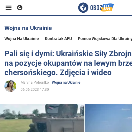
Wojna na Ukrainie
Biznes
Wojna Na Ukrainie
Kontratak AFU
Pomoc Wojskowa Dla Ukrain
Sport
Pali się i dymi: Ukraińskie Siły Zbroj
na pozycje okupantów na lewym br
Rozrywka
chersońskiego. Zdjęcia i wideo
Maryna Pohorilko
Wojna na Ukrainie
Życie
06.06.2023 17:30
Polityka
Społeczeństwo