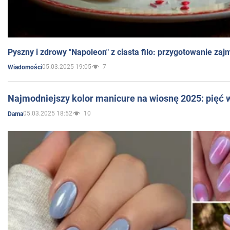
Pyszny i zdrowy "Napoleon" z ciasta filo: przygotowanie zaj
05.03.2025 19:05
7
Wiadomości
Najmodniejszy kolor manicure na wiosnę 2025: pięć
05.03.2025 18:52
10
Dama