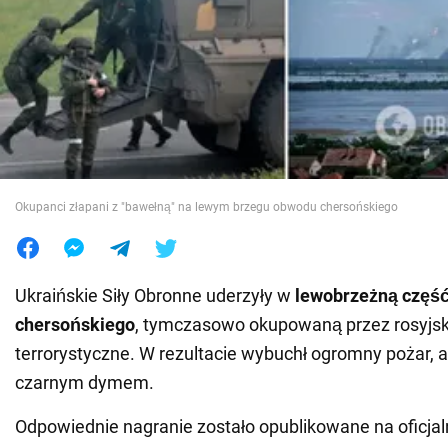
Wojna na Ukrainie
Świat
Jedzenie
Okupanci złapani z "bawełną" na lewym brzegu obwodu chersońskiego
Ukraińskie Siły Obronne uderzyły w
lewobrzeżną częś
chersońskiego
, tymczasowo okupowaną przez rosyjski
terrorystyczne. W rezultacie wybuchł ogromny pożar, a
czarnym dymem.
Odpowiednie nagranie zostało opublikowane na oficj