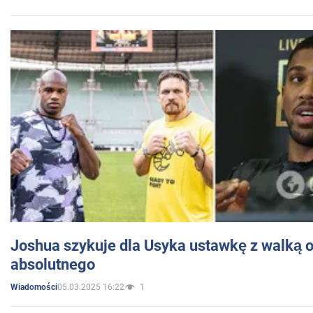
Joshua szykuje dla Usyka ustawkę z walką o 
absolutnego
05.03.2025 16:22
1
Wiadomości