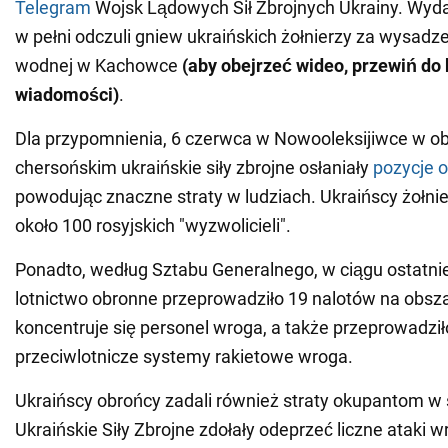
Telegram
Wojsk Lądowych Sił Zbrojnych Ukrainy. Wydaj
w pełni odczuli gniew ukraińskich żołnierzy za wysadz
wodnej w Kachowce
(aby obejrzeć wideo, przewiń do
wiadomości)
.
Dla przypomnienia, 6 czerwca w Nowooleksijiwce w o
chersońskim ukraińskie siły zbrojne osłaniały
pozycje 
powodując znaczne straty w ludziach. Ukraińscy żołnierze
około 100 rosyjskich "wyzwolicieli".
Ponadto, według Sztabu Generalnego, w ciągu ostatnie
lotnictwo obronne przeprowadziło 19 nalotów na obsza
koncentruje się personel wroga, a także przeprowadzi
przeciwlotnicze systemy rakietowe wroga.
Ukraińscy obrońcy zadali również straty okupantom w
Ukraińskie Siły Zbrojne zdołały odeprzeć liczne ataki w