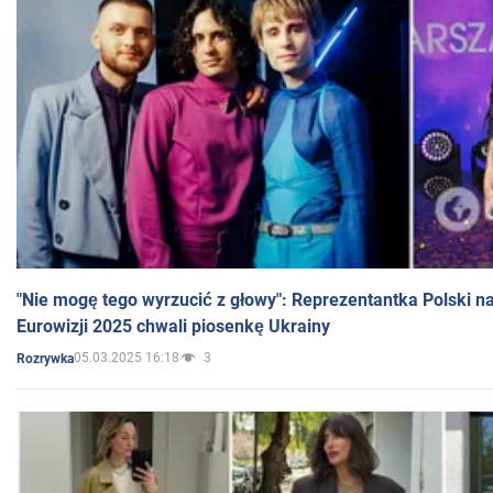
"Nie mogę tego wyrzucić z głowy": Reprezentantka Polski n
Eurowizji 2025 chwali piosenkę Ukrainy
05.03.2025 16:18
3
Rozrywka