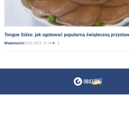
Tongue Sülze: jak ugotować popularną świąteczną przysta
05.03.2025 16:14
2
Wiadomości