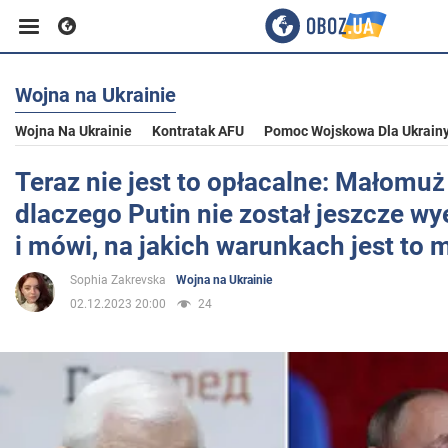
Wojna na Ukrainie
Biznes
Wojna Na Ukrainie
Kontratak AFU
Pomoc Wojskowa Dla Ukrain
Sport
Teraz nie jest to opłacalne: Małomuż
dlaczego Putin nie został jeszcze w
Rozrywka
i mówi, na jakich warunkach jest to 
Sophia Zakrevska
Wojna na Ukrainie
Życie
02.12.2023 20:00
24
Polityka
Społeczeństwo