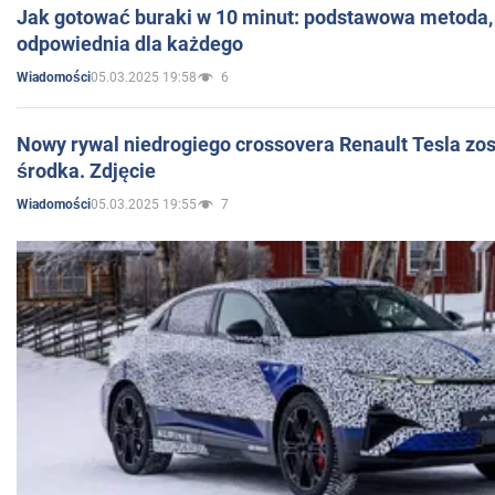
Jak gotować buraki w 10 minut: podstawowa metoda, 
odpowiednia dla każdego
05.03.2025 19:58
6
Wiadomości
Nowy rywal niedrogiego crossovera Renault Tesla zo
środka. Zdjęcie
05.03.2025 19:55
7
Wiadomości