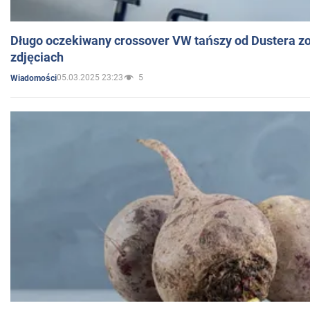
Długo oczekiwany crossover VW tańszy od Dustera zo
zdjęciach
05.03.2025 23:23
5
Wiadomości