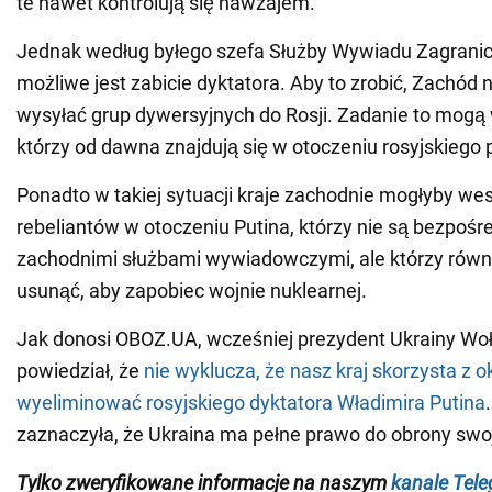
te nawet kontrolują się nawzajem.
Jednak według byłego szefa Służby Wywiadu Zagrani
możliwe jest zabicie dyktatora. Aby to zrobić, Zachód 
wysyłać grup dywersyjnych do Rosji. Zadanie to mogą
którzy od dawna znajdują się w otoczeniu rosyjskiego 
Ponadto w takiej sytuacji kraje zachodnie mogłyby we
rebeliantów w otoczeniu Putina, którzy nie są bezpośr
zachodnimi służbami wywiadowczymi, ale którzy równi
usunąć, aby zapobiec wojnie nuklearnej.
Jak donosi OBOZ.UA, wcześniej prezydent Ukrainy Wo
powiedział, że
nie wyklucza, że nasz kraj skorzysta z ok
wyeliminować rosyjskiego dyktatora Władimira Putina
zaznaczyła, że Ukraina ma pełne prawo do obrony swoj
Tylko zweryfikowane informacje na naszym
kanale Tel