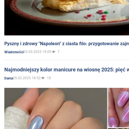
Pyszny i zdrowy "Napoleon" z ciasta filo: przygotowanie zaj
05.03.2025 19:05
7
Wiadomości
Najmodniejszy kolor manicure na wiosnę 2025: pięć
05.03.2025 18:52
10
Dama