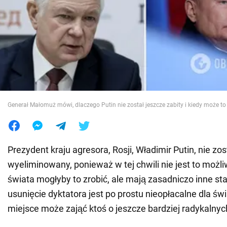
Wojna na Ukrainie
Świat
Jedzenie
Generał Małomuż mówi, dlaczego Putin nie został jeszcze zabity i kiedy może to
Prezydent kraju agresora, Rosji, Władimir Putin, nie zos
wyeliminowany, ponieważ w tej chwili nie jest to możl
świata mogłyby to zrobić, ale mają zasadniczo inne s
usunięcie dyktatora jest po prostu nieopłacalne dla św
miejsce może zająć ktoś o jeszcze bardziej radykalny