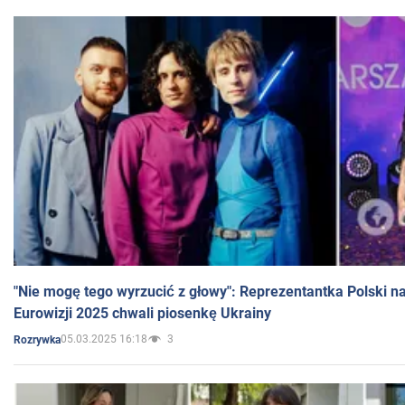
"Nie mogę tego wyrzucić z głowy": Reprezentantka Polski n
Eurowizji 2025 chwali piosenkę Ukrainy
05.03.2025 16:18
3
Rozrywka