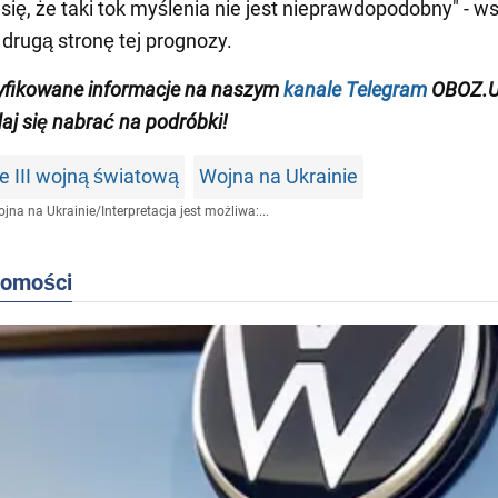
się, że taki tok myślenia nie jest nieprawdopodobny" - w
 drugą stronę tej prognozy.
yfikowane informacje na naszym
kanale Telegram
OBOZ.U
daj się nabrać na podróbki!
e III wojną światową
Wojna na Ukrainie
jna na Ukrainie
/
Interpretacja jest możliwa:...
domości