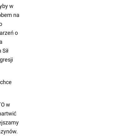
dyby w
sobem na
o
marzeń o
a
 Sił
gresji
 chce
ATO w
martwić
iejszamy
azynów.