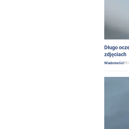
Długo ocz
zdjęciach
05.
Wiadomości