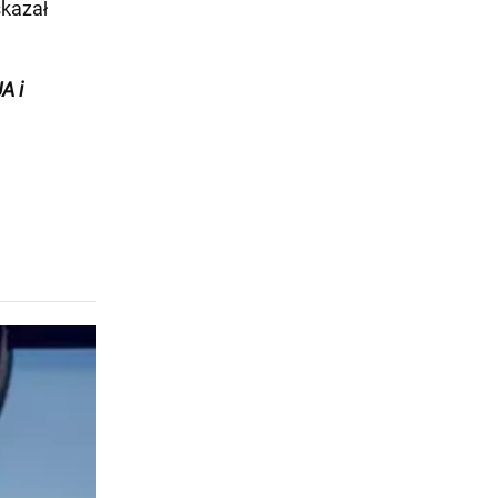
skazał
A i