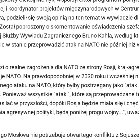
nej i koordynator projektów międzynarodowych w Centr
 podzielił się swoją opinią na ten temat w wywiadzie dl
Został poproszony o skomentowanie oświadczenia szef
j Służby Wywiadu Zagranicznego Bruno Kahla, według k
ie w stanie przeprowadzić atak na NATO nie później niż
zi o realne zagrożenia dla NATO ze strony Rosji, kraj-agre
aje NATO. Najprawdopodobniej w 2030 roku i wcześniej n
nego ataku na NATO, który byłby postrzegany jako "atak
 Ponieważ wszystkie "ataki", które są przeprowadzane te
silać w przyszłości, dopóki Rosja będzie miała siłę i chęć
a agresywnej polityki, będą poniżej progu wojny...", uwa
go Moskwa nie potrzebuje otwartego konfliktu z Sojusz