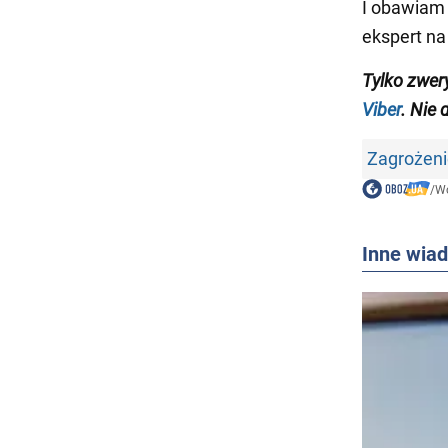
I obawiam 
ekspert na
Tylko zwer
Viber
. Nie 
Zagrożeni
/
Wo
Inne wia