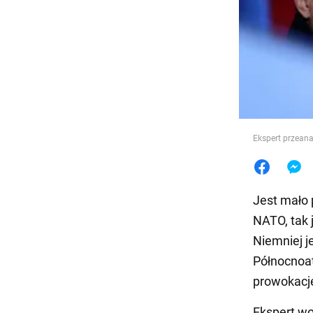
Jedzeni
Ekspert przean
Jest mało 
NATO, tak j
Niemniej j
Północnoat
prowokacje
Ekspert wo