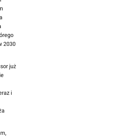
um
a
a
tórego
 w 2030
sor już
ie
raz i
ża
em,