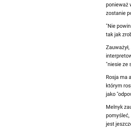
ponieważ w
zostanie p
"Nie powin
tak jak zro
Zauważył,
interpreto
"niesie ze
Rosja ma a
którym ros
jako "odpo
Melnyk zau
pomyśleć, 
jest jeszc