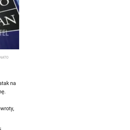
a NATO
atak na
nę.
wroty,
i