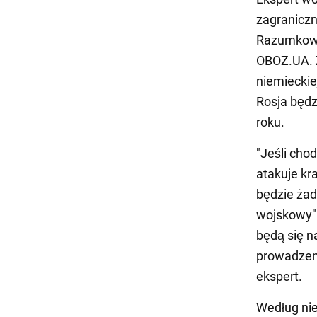
zagranicz
Razumkowa,
OBOZ.UA. 
niemieckie
Rosja będz
roku.
"Jeśli chod
atakuje kr
będzie żad
wojskowy".
będą się na
prowadzeni
ekspert.
Według nie