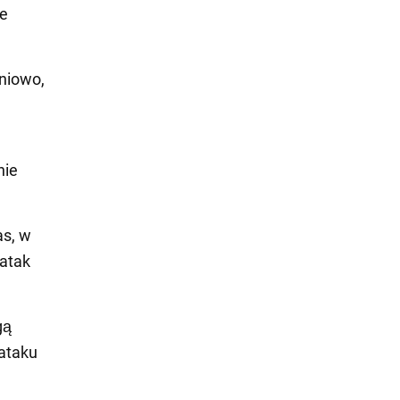
ie
iniowo,
nie
as, w
 atak
gą
ataku