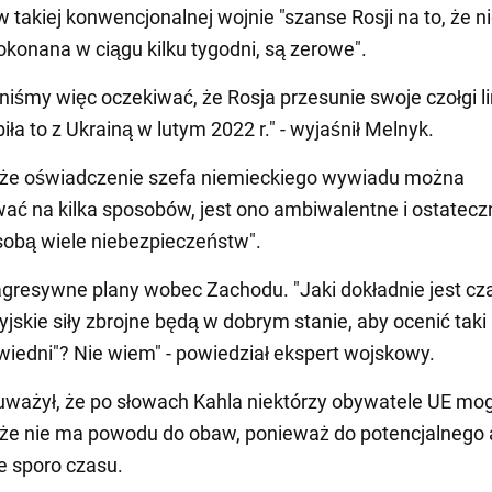
 takiej konwencjonalnej wojnie "szanse Rosji na to, że n
okonana w ciągu kilku tygodni, są zerowe".
niśmy więc oczekiwać, że Rosja przesunie swoje czołgi l
biła to z Ukrainą w lutym 2022 r." - wyjaśnił Melnyk.
 że oświadczenie szefa niemieckiego wywiadu można
wać na kilka sposobów, jest ono ambiwalentne i ostatecz
 sobą wiele niebezpieczeństw".
gresywne plany wobec Zachodu. "Jaki dokładnie jest cz
yjskie siły zbrojne będą w dobrym stanie, aby ocenić taki
wiedni"? Nie wiem" - powiedział ekspert wojskowy.
ważył, że po słowach Kahla niektórzy obywatele UE mo
że nie ma powodu do obaw, ponieważ do potencjalnego 
ze sporo czasu.