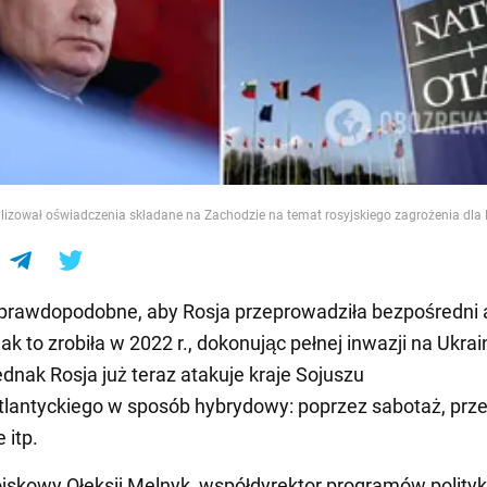
e
alizował oświadczenia składane na Zachodzie na temat rosyjskiego zagrożenia dl
prawdopodobne, aby Rosja przeprowadziła bezpośredni 
ak to zrobiła w 2022 r., dokonując pełnej inwazji na Ukrai
ednak Rosja już teraz atakuje kraje Sojuszu
lantyckiego w sposób hybrydowy: poprzez sabotaż, prze
 itp.
jskowy Ołeksij Melnyk, współdyrektor programów polityk