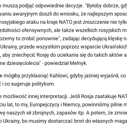
cy muszą podjąć odpowiednie decyzje. "Byłoby dobrze, g
waniu awaryjnym doszli do wniosku, że najlepszym spo
 rosyjskiego ataku na kraje NATO jest zniszczenie nie tylk
 zdolności ofensywnych, ale także wszelkich rosyjskich 
ożemy to zrobić ponownie", zadając decydującą klęskę n
 Ukrainy, przede wszystkim poprzez wsparcie Ukraińskich
 aby zniechęcić Rosję do uciekania się do takich aktów a
ne dziesięciolecia" - powiedział Melnyk.
że mógłby przyklasnąć Kahlowi, gdyby jaśniej wyjaśnił, co
 i co sugeruje politykom.
je możliwość innej interpretacji. Jeśli Rosja zaatakuje N
ciu lat, to my, Europejczycy i Niemcy, powinniśmy pilnie 
wę naszych sił zbrojnych, zapasów itp. A potem, że zmn
o Ukrainy, bo musimy dostarczać broń do własnych mag