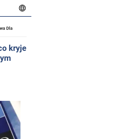
wa Dla
co kryje
wym