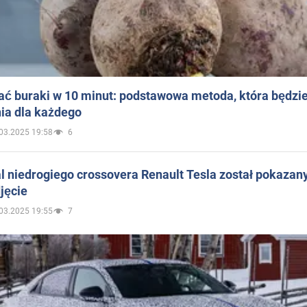
ać buraki w 10 minut: podstawowa metoda, która będzi
ia dla każdego
03.2025 19:58
6
 niedrogiego crossovera Renault Tesla został pokazan
jęcie
03.2025 19:55
7