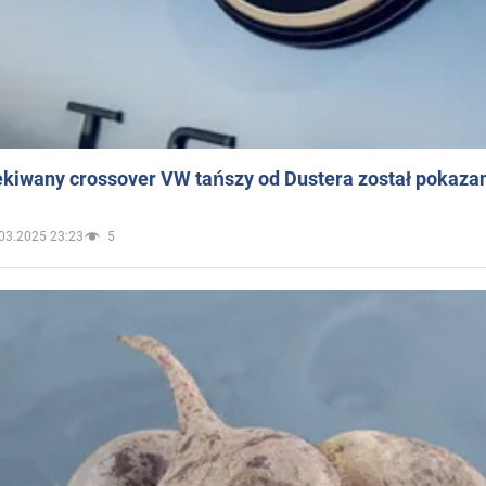
ekiwany crossover VW tańszy od Dustera został pokaza
03.2025 23:23
5