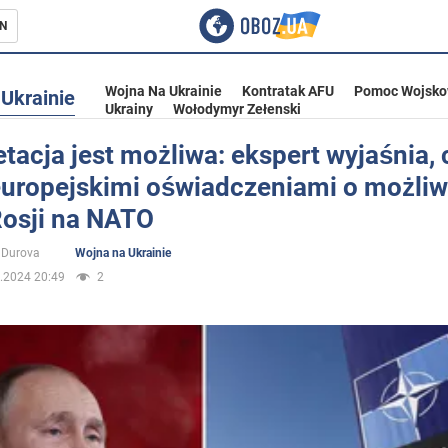
N
Wojna Na Ukrainie
Kontratak AFU
Pomoc Wojsko
Ukrainie
Ukrainy
Wołodymyr Zełenski
etacja jest możliwa: ekspert wyjaśnia, 
 europejskimi oświadczeniami o możli
ka
Rosji na NATO
 Durova
Wojna na Ukrainie
.2024 20:49
2
eństwo
a Ukrainie