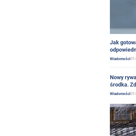
Jak gotow
odpowiedn
05.
Wiadomości
Nowy rywal
środka. Zd
05.
Wiadomości