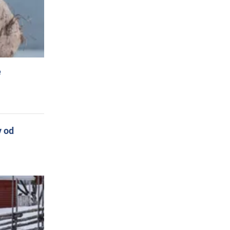
e
y od