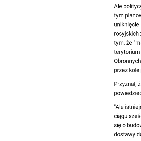
Ale polity
tym plano
uniknięcie
rosyjskich
tym, że "m
terytorium
Obronnych,
przez kolej
Przyznał, 
powiedzieć
"Ale istnie
ciągu sześ
się o budo
dostawy d