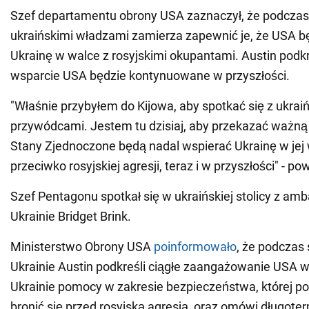
Szef departamentu obrony USA zaznaczył, że podcza
ukraińskimi władzami zamierza zapewnić je, że USA b
Ukrainę w walce z rosyjskimi okupantami. Austin podkre
wsparcie USA będzie kontynuowane w przyszłości.
"Właśnie przybyłem do Kijowa, aby spotkać się z ukrai
przywódcami. Jestem tu dzisiaj, aby przekazać ważn
Stany Zjednoczone będą nadal wspierać Ukrainę w jej
przeciwko rosyjskiej agresji, teraz i w przyszłości" - po
Szef Pentagonu spotkał się w ukraińskiej stolicy z a
Ukrainie Bridget Brink.
Ministerstwo Obrony USA
poinformowało
, że podczas 
Ukrainie Austin podkreśli ciągłe zaangażowanie USA 
Ukrainie pomocy w zakresie bezpieczeństwa, której po
bronić się przed rosyjską agresją, oraz omówi długote