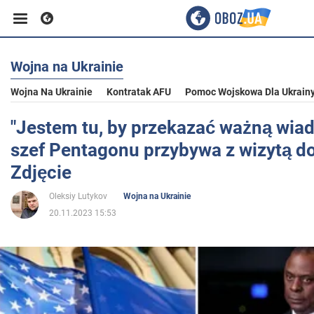
Wojna na Ukrainie
Biznes
Wojna Na Ukrainie
Kontratak AFU
Pomoc Wojskowa Dla Ukrain
Sport
"Jestem tu, by przekazać ważną wia
szef Pentagonu przybywa z wizytą do
Rozrywka
Zdjęcie
Oleksiy Lutykov
Wojna na Ukrainie
Życie
20.11.2023 15:53
Polityka
Społeczeństwo