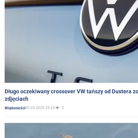
Długo oczekiwany crossover VW tańszy od Dustera zo
zdjęciach
05.03.2025 23:23
5
Wiadomości