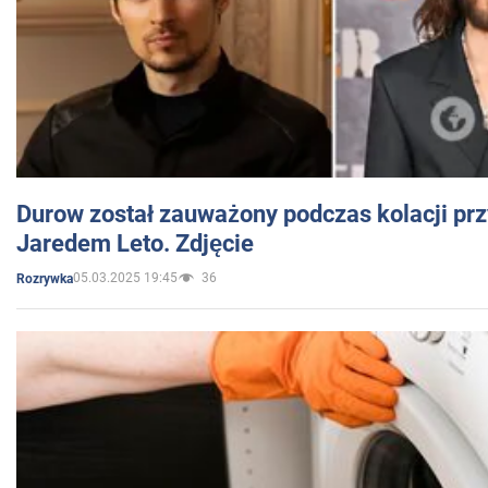
Durow został zauważony podczas kolacji prz
Jaredem Leto. Zdjęcie
05.03.2025 19:45
36
Rozrywka