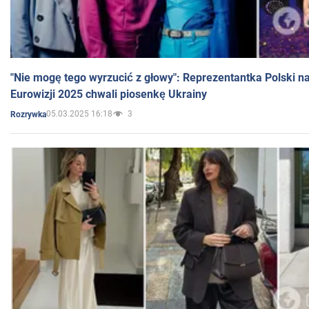
"Nie mogę tego wyrzucić z głowy": Reprezentantka Polski n
Eurowizji 2025 chwali piosenkę Ukrainy
05.03.2025 16:18
3
Rozrywka