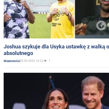
Joshua szykuje dla Usyka ustawkę z walką o 
absolutnego
05.03.2025 16:22
1
Wiadomości