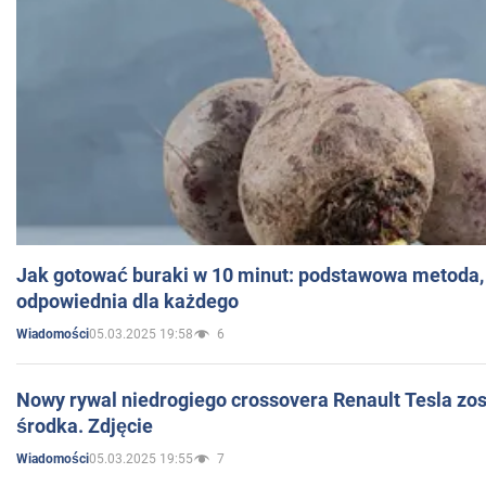
Jak gotować buraki w 10 minut: podstawowa metoda, 
odpowiednia dla każdego
05.03.2025 19:58
6
Wiadomości
Nowy rywal niedrogiego crossovera Renault Tesla zo
środka. Zdjęcie
05.03.2025 19:55
7
Wiadomości