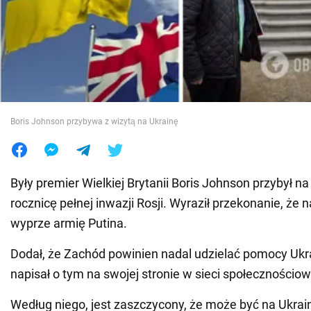
Wojna na Ukrainie
Świat
Jedzenie
Boris Johnson przybywa z wizytą na Ukrainę
Były premier Wielkiej Brytanii Boris Johnson przybył n
rocznicę pełnej inwazji Rosji. Wyraził przekonanie, że n
wyprze armię Putina.
Dodał, że Zachód powinien nadal udzielać pomocy Ukr
napisał o tym na swojej stronie w sieci społecznościo
Według niego, jest zaszczycony, że może być na Ukrai