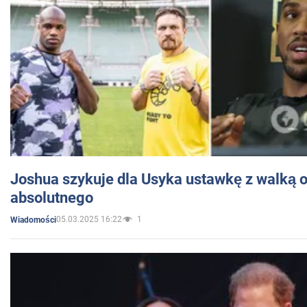
Joshua szykuje dla Usyka ustawkę z walką o 
absolutnego
05.03.2025 16:22
1
Wiadomości