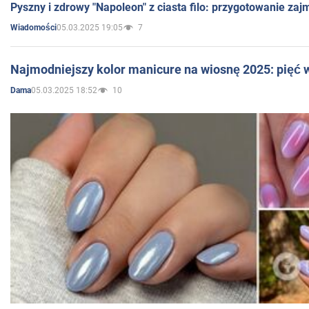
Pyszny i zdrowy "Napoleon" z ciasta filo: przygotowanie zaj
05.03.2025 19:05
7
Wiadomości
Najmodniejszy kolor manicure na wiosnę 2025: pięć
05.03.2025 18:52
10
Dama