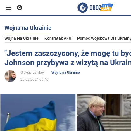
Wojna na Ukrainie
Biznes
Wojna Na Ukrainie
Kontratak AFU
Pomoc Wojskowa Dla Ukrain
Sport
"Jestem zaszczycony, że mogę tu być
Johnson przybywa z wizytą na Ukrain
Rozrywka
Oleksiy Lutykov
Wojna na Ukrainie
25.02.2024 09:40
Życie
Polityka
Społeczeństwo