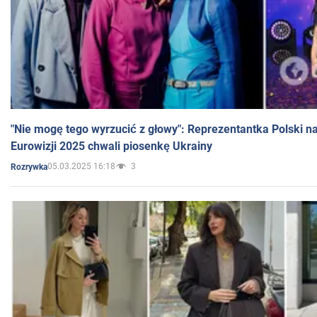
"Nie mogę tego wyrzucić z głowy": Reprezentantka Polski n
Eurowizji 2025 chwali piosenkę Ukrainy
05.03.2025 16:18
3
Rozrywka