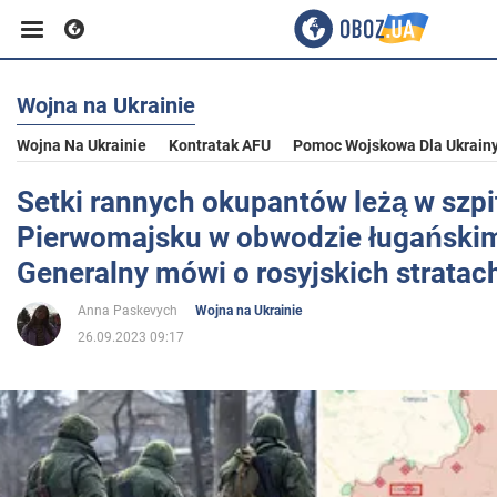
Wojna na Ukrainie
Biznes
Wojna Na Ukrainie
Kontratak AFU
Pomoc Wojskowa Dla Ukrain
Sport
Setki rannych okupantów leżą w szpi
Pierwomajsku w obwodzie ługańskim
Rozrywka
Generalny mówi o rosyjskich stratac
Anna Paskevych
Wojna na Ukrainie
Życie
26.09.2023 09:17
Polityka
Społeczeństwo