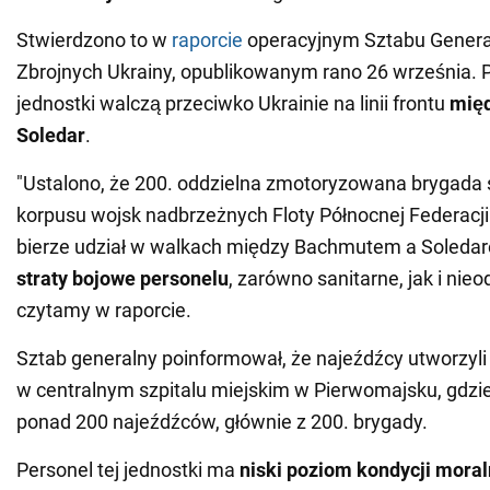
Stwierdzono to w
raporcie
operacyjnym Sztabu Genera
Zbrojnych Ukrainy, opublikowanym rano 26 września. P
jednostki walczą przeciwko Ukrainie na linii frontu
mię
Soledar
.
"Ustalono, że 200. oddzielna zmotoryzowana brygada s
korpusu wojsk nadbrzeżnych Floty Północnej Federacji 
bierze udział w walkach między Bachmutem a Soled
straty bojowe personelu
, zarówno sanitarne, jak i nieo
czytamy w raporcie.
Sztab generalny poinformował, że najeźdźcy utworzyl
w centralnym szpitalu miejskim w Pierwomajsku, gdzie
ponad 200 najeźdźców, głównie z 200. brygady.
Personel tej jednostki ma
niski poziom kondycji moral