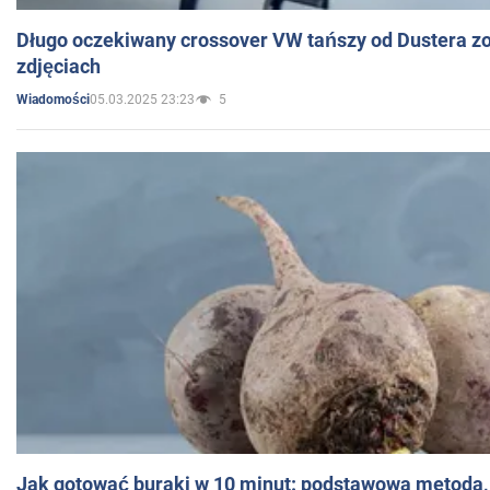
Długo oczekiwany crossover VW tańszy od Dustera zo
zdjęciach
05.03.2025 23:23
5
Wiadomości
Jak gotować buraki w 10 minut: podstawowa metoda, 