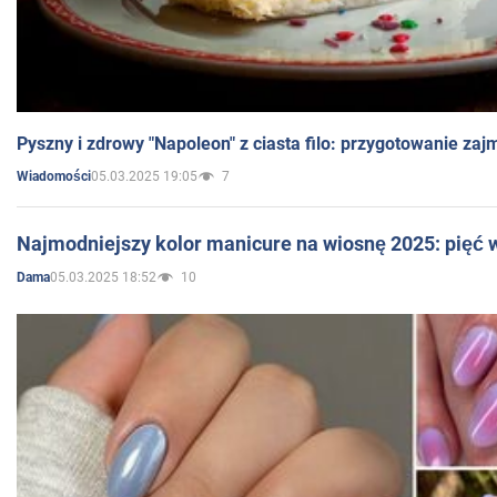
Pyszny i zdrowy "Napoleon" z ciasta filo: przygotowanie zaj
05.03.2025 19:05
7
Wiadomości
Najmodniejszy kolor manicure na wiosnę 2025: pięć
05.03.2025 18:52
10
Dama