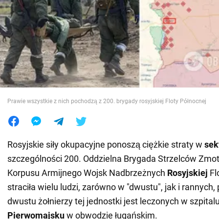
Wojna na Ukrainie
Świat
Jedzenie
Prawie wszystkie z nich pochodzą z 200. brygady rosyjskiej Floty Północnej
Rosyjskie siły okupacyjne ponoszą ciężkie straty w
sek
szczególności 200. Oddzielna Brygada Strzelców Zmo
Korpusu Armijnego Wojsk Nadbrzeżnych
Rosyjskiej
Fl
straciła wielu ludzi, zarówno w "dwustu", jak i rannych
dwustu żołnierzy tej jednostki jest leczonych w szpita
Pierwomajsku
w obwodzie ługańskim.