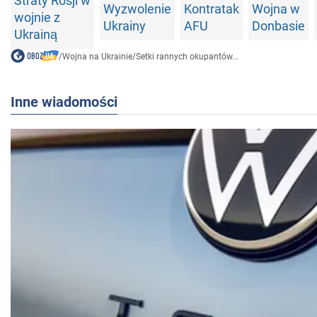
Straty Rosji w
Wyzwolenie
Kontratak
Wojna w
wojnie z
Ukrainy
AFU
Donbasie
Ukrainą
/
Wojna na Ukrainie
/
Setki rannych okupantów...
Inne wiadomości