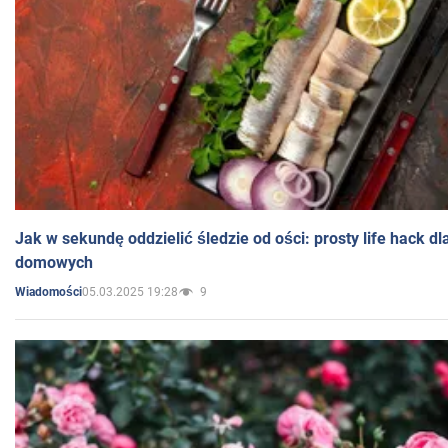
Jak w sekundę oddzielić śledzie od ości: prosty life hack d
domowych
05.03.2025 19:28
9
Wiadomości