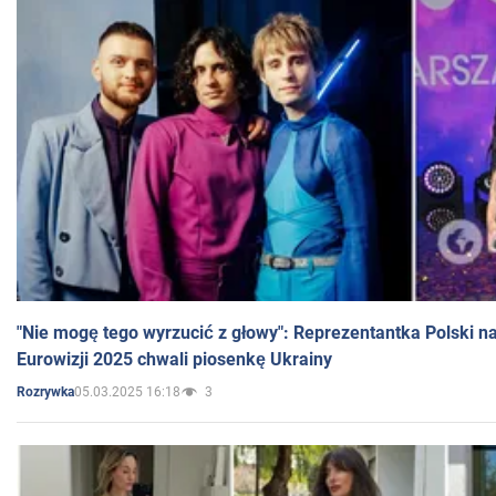
"Nie mogę tego wyrzucić z głowy": Reprezentantka Polski n
Eurowizji 2025 chwali piosenkę Ukrainy
05.03.2025 16:18
3
Rozrywka