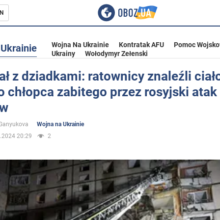
N
Wojna Na Ukrainie
Kontratak AFU
Pomoc Wojsko
Ukrainie
Ukrainy
Wołodymyr Zełenski
ł z dziadkami: ratownicy znaleźli ciał
o chłopca zabitego przez rosyjski atak
ka
ów
 Ganyukova
Wojna na Ukrainie
.2024 20:29
2
eństwo
a Ukrainie