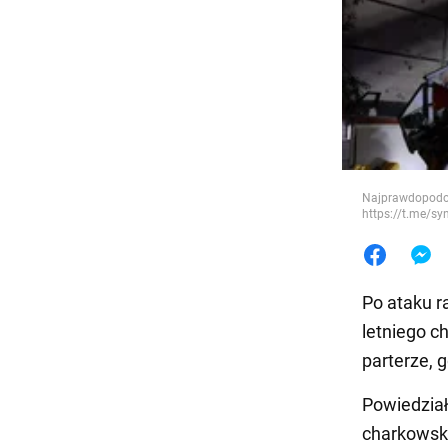
Jedzeni
Najprawdopodobn
https://t.me/s
Po ataku r
letniego c
parterze, 
Powiedział
charkowsk