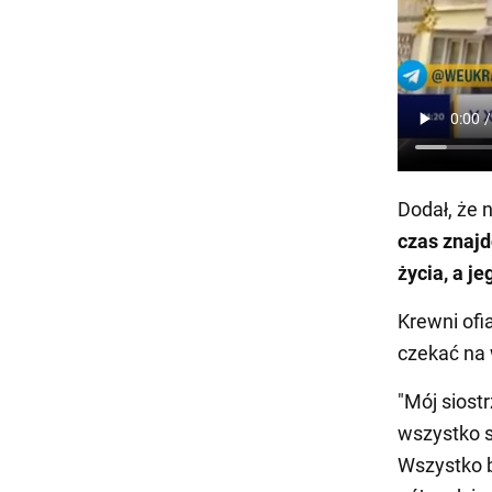
Dodał, że 
czas znaj
życia, a j
Krewni ofia
czekać na
"Mój siostr
wszystko s
Wszystko b