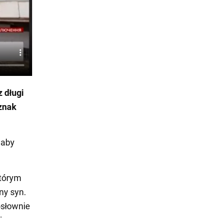
z długi
znak
 aby
którym
ny syn.
osłownie