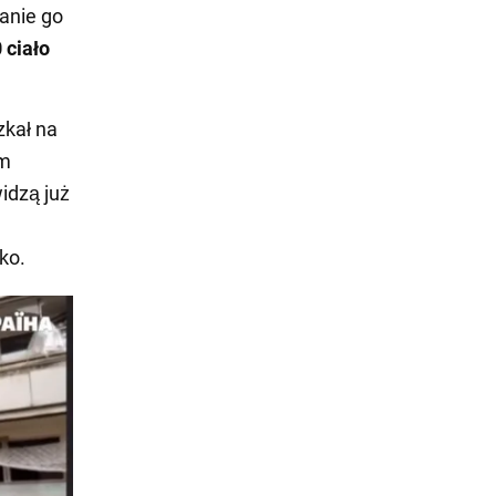
anie go
 ciało
zkał na
ym
widzą już
ko.