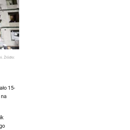
i. Źródło:
ało 15-
 na
ik
go