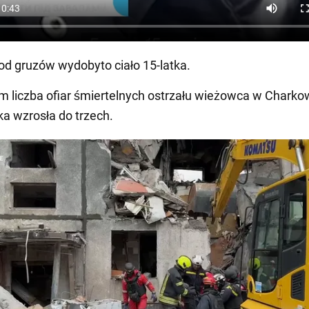
od gruzów wydobyto ciało 15-latka.
liczba ofiar śmiertelnych ostrzału wieżowca w Charko
ka wzrosła do trzech.