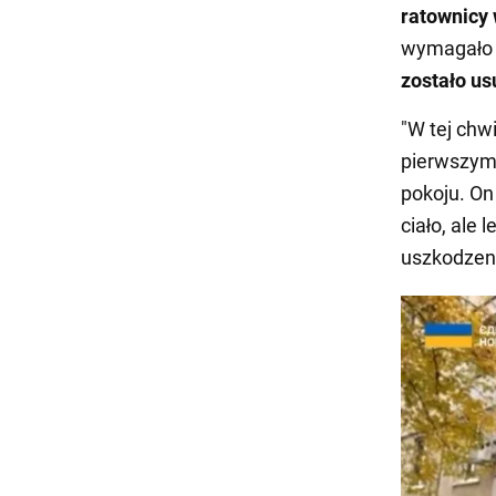
ratownicy 
wymagało s
zostało us
"W tej chw
pierwszym 
pokoju. On
ciało, ale 
uszkodzeni