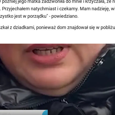
y później jego matka zadzwoniła do mnie i krzyczała, że 
. Przyjechałem natychmiast i czekamy. Mam nadzieję, wi
szystko jest w porządku" - powiedziano.
zkał z dziadkami, ponieważ dom znajdował się w pobliżu