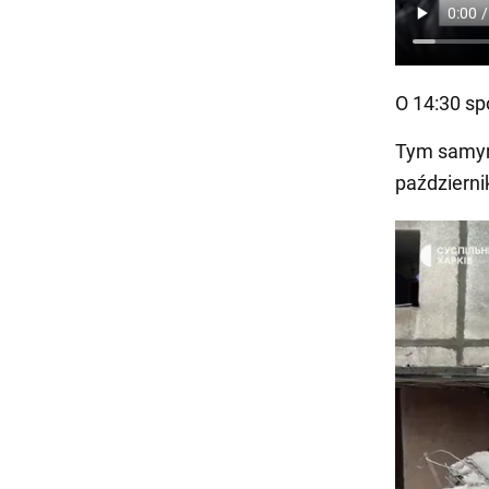
O 14:30 sp
Tym samym 
październi