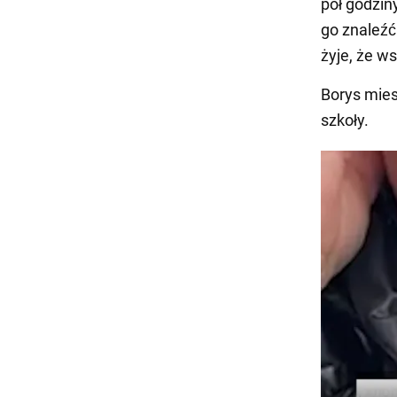
pół godzin
go znaleźć
żyje, że w
Borys mies
szkoły.