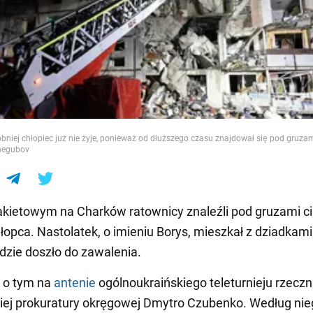
e
iej chłopiec już nie żyje, ponieważ od dłuższego czasu znajdował się pod gruzam
ynegubov
akietowym na Charków ratownicy znaleźli pod gruzami ci
hłopca. Nastolatek, o imieniu Borys, mieszkał z dziadkami
gdzie doszło do zawalenia.
 o tym na
antenie
ogólnoukraińskiego teleturnieju rzeczn
iej prokuratury okręgowej Dmytro Czubenko. Według nie