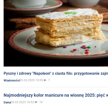
Pyszny i zdrowy "Napoleon" z ciasta filo: przygotowanie zaj
05.03.2025 19:05
7
Wiadomości
Najmodniejszy kolor manicure na wiosnę 2025: pięć
05.03.2025 18:52
10
Dama