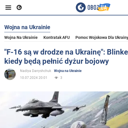
Wojna na Ukrainie
Biznes
Wojna Na Ukrainie
Kontratak AFU
Pomoc Wojskowa Dla Ukrain
Sport
"F-16 są w drodze na Ukrainę": Blink
kiedy będą pełnić dyżur bojowy
Rozrywka
Nadiya Danyshchuk
Wojna na Ukrainie
10.07.2024 20:01
3
Życie
Polityka
Społeczeństwo