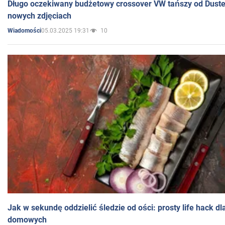
Długo oczekiwany budżetowy crossover VW tańszy od Dust
nowych zdjęciach
05.03.2025 19:31
10
Wiadomości
Jak w sekundę oddzielić śledzie od ości: prosty life hack d
domowych