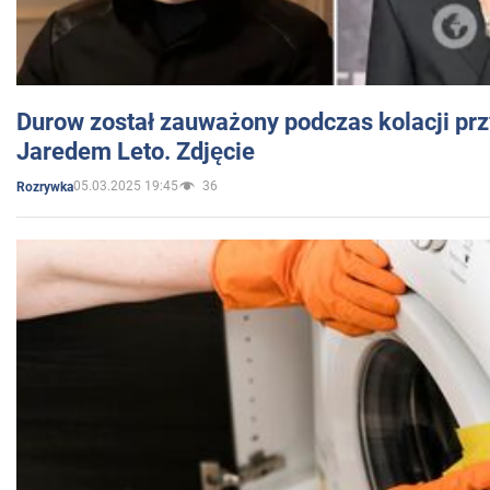
Durow został zauważony podczas kolacji prz
Jaredem Leto. Zdjęcie
05.03.2025 19:45
36
Rozrywka