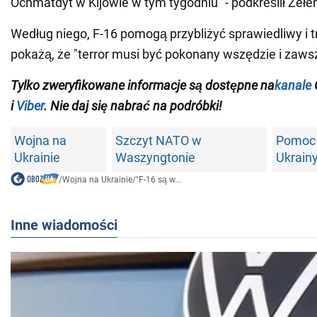
Ochmatdyt w Kijowie w tym tygodniu" - podkreślił Zełen
Według niego, F-16 pomogą przybliżyć sprawiedliwy i t
pokażą, że "terror musi być pokonany wszędzie i zaws
Tylko zweryfikowane informacje
są dostępne na
kanale
i
Viber
. Nie daj się nabrać na podróbki!
Wojna na
Szczyt NATO w
Pomoc 
Ukrainie
Waszyngtonie
Ukrain
/
Wojna na Ukrainie
/
"F-16 są w...
Inne wiadomości