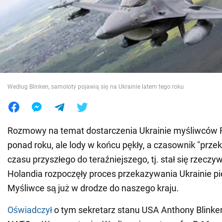
Wojna na Ukrainie
Świat
Jedzenie
Według Blinken, samoloty pojawią się na Ukrainie latem tego roku
Rozmowy na temat dostarczenia Ukrainie myśliwców F
ponad roku, ale lody w końcu pękły, a czasownik "prze
czasu przyszłego do teraźniejszego, tj. stał się rzeczyw
Holandia rozpoczęły proces przekazywania Ukrainie p
Myśliwce są już w drodze do naszego kraju.
Oświadczył
o tym sekretarz stanu USA Anthony Blinke