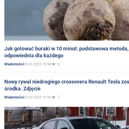
Jak gotować buraki w 10 minut: podstawowa metoda, 
odpowiednia dla każdego
05.03.2025 19:58
6
Wiadomości
Nowy rywal niedrogiego crossovera Renault Tesla zo
środka. Zdjęcie
05.03.2025 19:55
7
Wiadomości