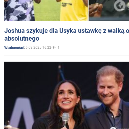
Joshua szykuje dla Usyka ustawkę z walką o 
absolutnego
05.03.2025 16:22
1
Wiadomości