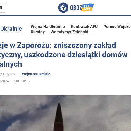
N
Wojna Na Ukrainie
Kontratak AFU
Pomoc Wojsko
Ukrainie
Ukrainy
Wołodymyr Zełenski
zje w Zaporożu: zniszczony zakład
tyczny, uszkodzone dziesiątki domów
ka
alnych
iy Lutykov
Wojna na Ukrainie
.2024 11:00
2
eństwo
a Ukrainie