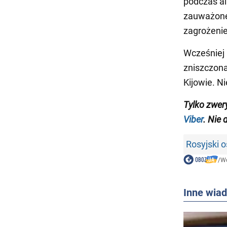
podczas al
zauważone 
zagrożenie
Wcześniej 
zniszczona
Kijowie. N
Tylko zwer
Viber
. Nie 
Rosyjski o
/
Wo
Inne wia