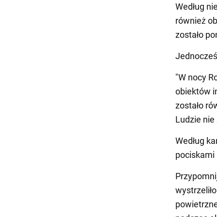
Według nie
również ob
zostało po
Jednocześn
"W nocy Ro
obiektów i
zostało ró
Ludzie nie 
Według kan
pociskami 
Przypomnij
wystrzelił
powietrzne