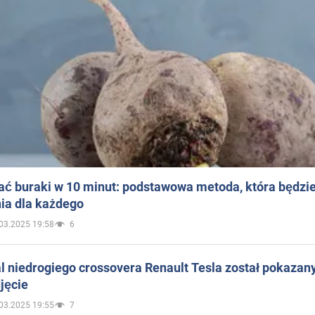
ać buraki w 10 minut: podstawowa metoda, która będzi
ia dla każdego
03.2025 19:58
6
 niedrogiego crossovera Renault Tesla został pokazan
jęcie
03.2025 19:55
7