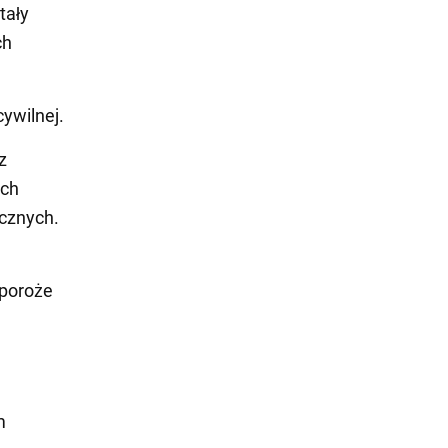
tały
ch
ywilnej.
z
ych
ecznych.
aporoże
m