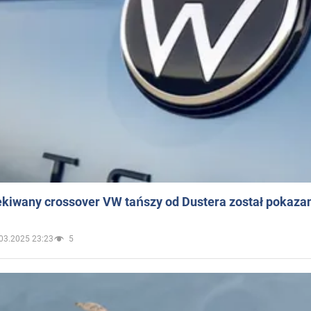
ekiwany crossover VW tańszy od Dustera został pokaza
03.2025 23:23
5