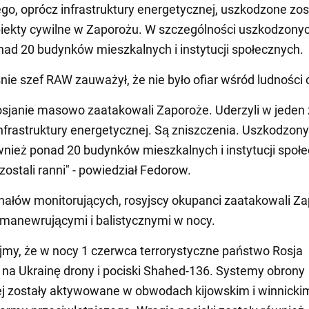
go, oprócz infrastruktury energetycznej, uszkodzone zos
iekty cywilne w Zaporożu. W szczególności uszkodzony
nad 20 budynków mieszkalnych i instytucji społecznych.
ie szef RAW zauważył, że nie było ofiar wśród ludności c
sjanie masowo zaatakowali Zaporoże. Uderzyli w jeden 
nfrastruktury energetycznej. Są zniszczenia. Uszkodzon
wnież ponad 20 budynków mieszkalnych i instytucji społ
zostali ranni" - powiedział Fedorow.
ałów monitorujących, rosyjscy okupanci zaatakowali Z
manewrującymi i balistycznymi w nocy.
my, że w nocy 1 czerwca terrorystyczne państwo Rosja
o na Ukrainę drony i pociski Shahed-136. Systemy obrony
j zostały aktywowane w obwodach kijowskim i winnicki