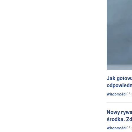
Jak gotow
odpowiedn
05.
Wiadomości
Nowy rywal
środka. Zd
05.
Wiadomości