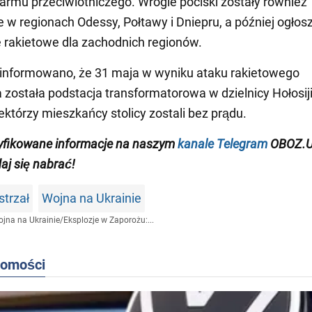
armu przeciwlotniczego. Wrogie pociski zostały również
w regionach Odessy, Połtawy i Dniepru, a później ogłos
 rakietowe dla zachodnich regionów.
informowano, że 31 maja w wyniku ataku rakietowego
 została podstacja transformatorowa w dzielnicy Hołosij
iektórzy mieszkańcy stolicy zostali bez prądu.
yfikowane informacje na naszym
kanale Telegram
OBOZ.U
daj się nabrać!
strzał
Wojna na Ukrainie
jna na Ukrainie
/
Eksplozje w Zaporożu:...
domości