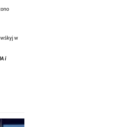
zono
iwśkyj w
A i