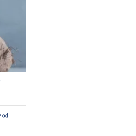
e
y od