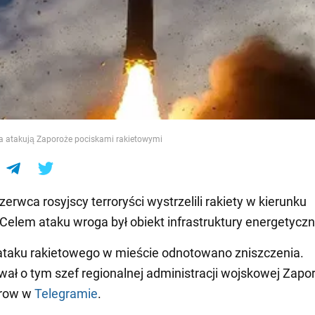
e
ka atakują Zaporoże pociskami rakietowymi
erwca rosyjscy terroryści wystrzelili rakiety w kierunku
Celem ataku wroga był obiekt infrastruktury energetyczn
ataku rakietowego w mieście odnotowano zniszczenia.
ał o tym szef regionalnej administracji wojskowej Zapo
orow w
Telegramie
.