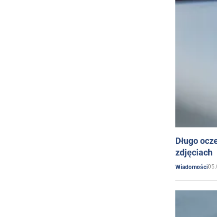
Długo ocz
zdjęciach
05.
Wiadomości