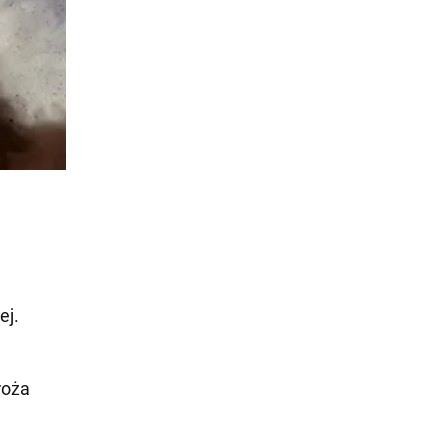
ej.
roża