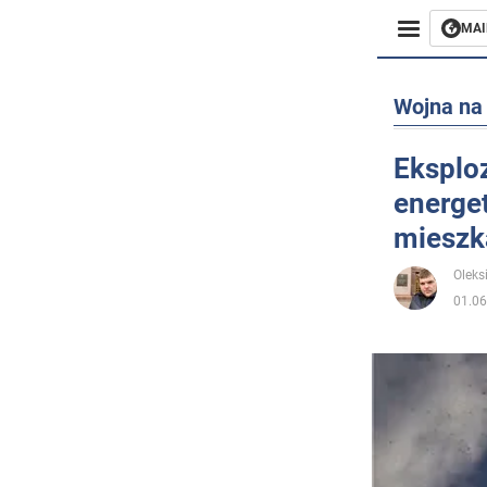
MAI
Biznes
Wojna na 
Sport
Eksplo
energe
Rozryw
mieszk
Życie
Oleks
01.06
Polityka
Społecz
Wojna n
Świat