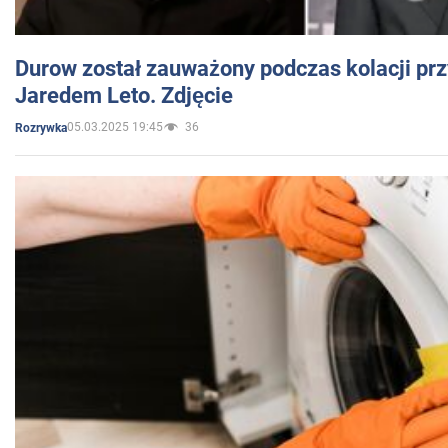
Durow został zauważony podczas kolacji prz
Jaredem Leto. Zdjęcie
05.03.2025 19:45
36
Rozrywka