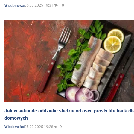
05.03.2025 19:31
10
Wiadomości
Jak w sekundę oddzielić śledzie od ości: prosty life hack d
domowych
05.03.2025 19:28
9
Wiadomości