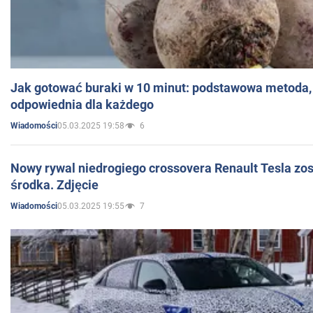
Jak gotować buraki w 10 minut: podstawowa metoda, 
odpowiednia dla każdego
05.03.2025 19:58
6
Wiadomości
Nowy rywal niedrogiego crossovera Renault Tesla zo
środka. Zdjęcie
05.03.2025 19:55
7
Wiadomości