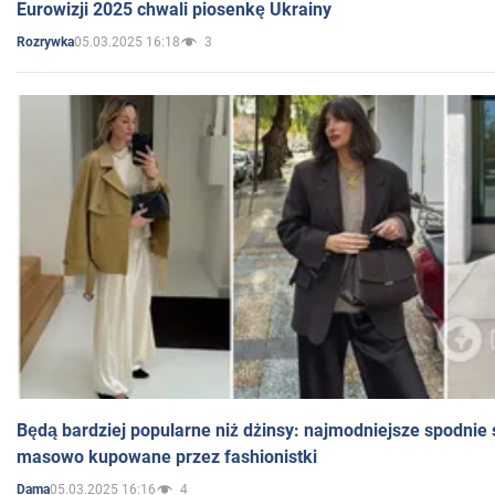
Eurowizji 2025 chwali piosenkę Ukrainy
05.03.2025 16:18
3
Rozrywka
Będą bardziej popularne niż dżinsy: najmodniejsze spodnie 
masowo kupowane przez fashionistki
05.03.2025 16:16
4
Dama