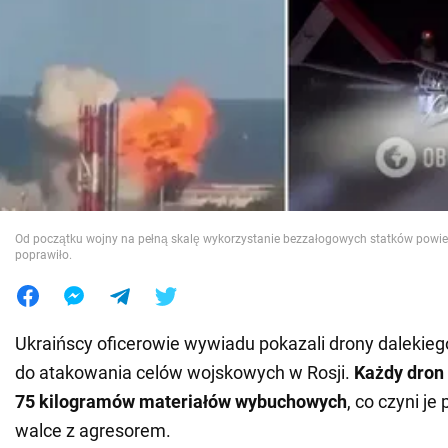
Wojna na Ukrainie
Świat
Jedzenie
Od początku wojny na pełną skalę wykorzystanie bezzałogowych statków powie
poprawiło.
Ukraińscy oficerowie wywiadu pokazali drony dalekie
do atakowania celów wojskowych w Rosji.
Każdy dron
75 kilogramów materiałów wybuchowych
, co czyni je
walce z agresorem.