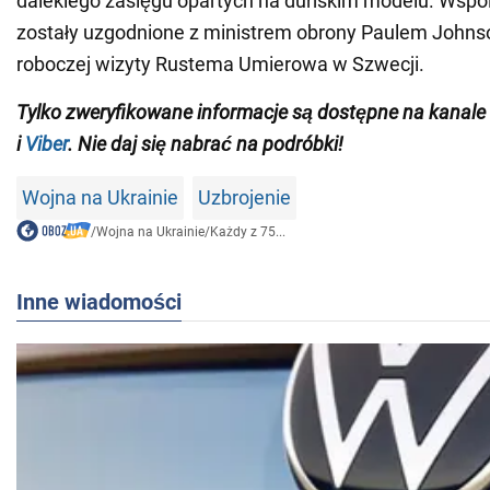
dalekiego zasięgu opartych na duńskim modelu. Wspól
zostały uzgodnione z ministrem obrony Paulem John
roboczej wizyty Rustema Umierowa w Szwecji.
Tylko zweryfikowane informacje są dostępne na kana
i
Viber
. Nie daj się nabrać na podróbki!
Wojna na Ukrainie
Uzbrojenie
/
Wojna na Ukrainie
/
Każdy z 75...
Inne wiadomości