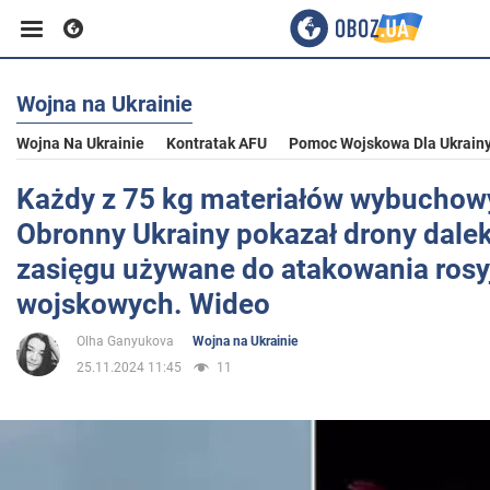
Wojna na Ukrainie
Biznes
Wojna Na Ukrainie
Kontratak AFU
Pomoc Wojskowa Dla Ukrain
Sport
Każdy z 75 kg materiałów wybuchow
Obronny Ukrainy pokazał drony dale
Rozrywka
zasięgu używane do atakowania rosy
wojskowych. Wideo
Życie
Olha Ganyukova
Wojna na Ukrainie
25.11.2024 11:45
11
Polityka
Społeczeństwo