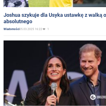
Joshua szykuje dla Usyka ustawkę z walką o 
absolutnego
05.03.2025 16:22
1
Wiadomości