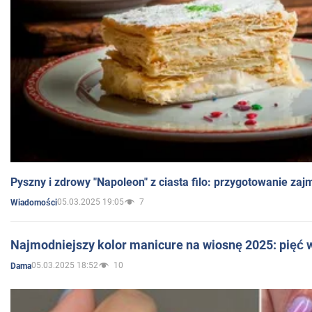
Pyszny i zdrowy "Napoleon" z ciasta filo: przygotowanie zaj
05.03.2025 19:05
7
Wiadomości
Najmodniejszy kolor manicure na wiosnę 2025: pięć
05.03.2025 18:52
10
Dama