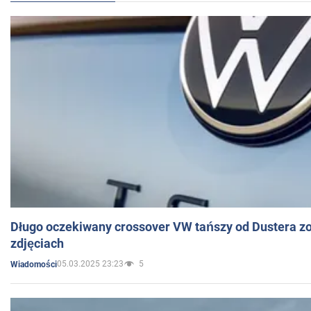
Długo oczekiwany crossover VW tańszy od Dustera zo
zdjęciach
05.03.2025 23:23
5
Wiadomości