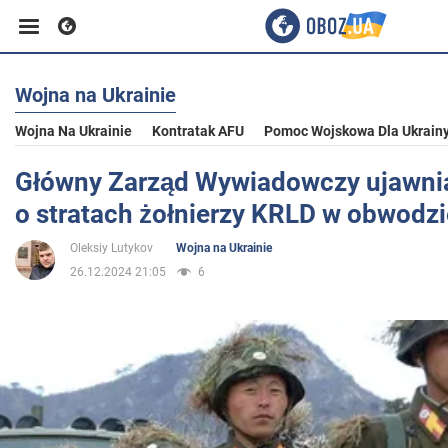
Wojna na Ukrainie
Biznes
Wojna Na Ukrainie
Kontratak AFU
Pomoc Wojskowa Dla Ukrain
Sport
Główny Zarząd Wywiadowczy ujawni
o stratach żołnierzy KRLD w obwodz
Rozrywka
Oleksiy Lutykov
Wojna na Ukrainie
26.12.2024 21:05
6
Życie
Polityka
Społeczeństwo