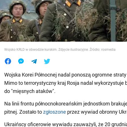
Wojna na Ukrainie
Świat
Jedzenie
Wojsko KRLD w obwodzie kurskim. Zdjęcie ilustracyjne. Źródło: rosmedia
Wojska Korei Północnej nadal ponoszą ogromne straty 
Mimo to terrorystyczny kraj Rosja nadal wykorzystuje
do "mięsnych ataków".
Na linii frontu północnokoreańskim jednostkom braku
pitnej. Zostało to
zgłoszone
przez wywiad obronny Ukr
Ukraińscy oficerowie wywiadu zauważyli, że 20 grudni