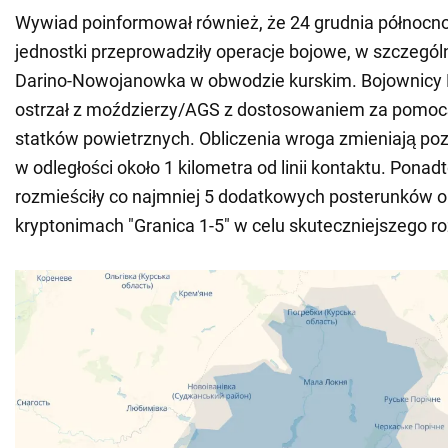
Wywiad poinformował również, że 24 grudnia północn
jednostki przeprowadziły operacje bojowe, w szczególn
Darino-Nowojanowka w obwodzie kurskim. Bojownicy 
ostrzał z moździerzy/AGS z dostosowaniem za pomo
statków powietrznych. Obliczenia wroga zmieniają pozy
w odległości około 1 kilometra od linii kontaktu. Pona
rozmieściły co najmniej 5 dodatkowych posterunków 
kryptonimach "Granica 1-5" w celu skuteczniejszego r