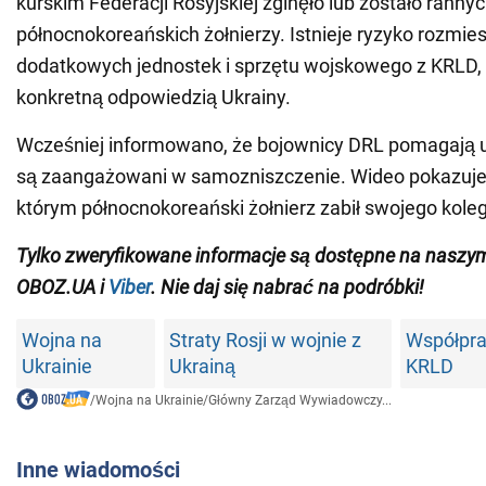
kurskim Federacji Rosyjskiej zginęło lub zostało rann
północnokoreańskich żołnierzy. Istnieje ryzyko rozmie
dodatkowych jednostek i sprzętu wojskowego z KRLD, 
konkretną odpowiedzią Ukrainy.
Wcześniej informowano, że bojownicy DRL pomagają ukr
są zaangażowani w samozniszczenie. Wideo pokazuj
którym północnokoreański żołnierz zabił swojego kole
Tylko zweryfikowane informacje są dostępne na nasz
OBOZ.UA i
Viber
. Nie daj się nabrać na podróbki!
Wojna na
Straty Rosji w wojnie z
Współpra
Ukrainie
Ukrainą
KRLD
/
Wojna na Ukrainie
/
Główny Zarząd Wywiadowczy...
Inne wiadomości