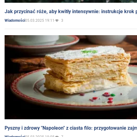
Jak przycinać róże, aby kwitły intensywnie: instrukcje krok
05.03.2025 19:11
3
Wiadomości
Pyszny i zdrowy "Napoleon" z ciasta filo: przygotowanie zaj
05.03.2025 19:05
7