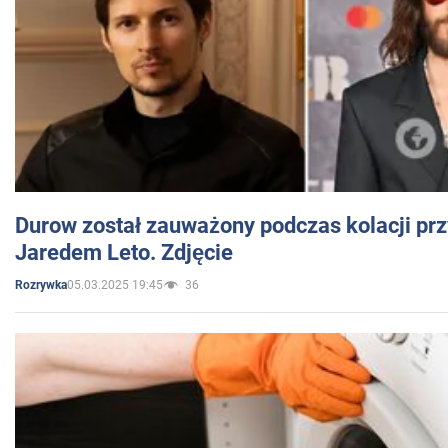
Durow został zauważony podczas kolacji prz
Jaredem Leto. Zdjęcie
05.03.2025 19:45
36
Rozrywka