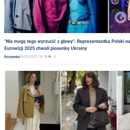
"Nie mogę tego wyrzucić z głowy": Reprezentantka Polski n
Eurowizji 2025 chwali piosenkę Ukrainy
05.03.2025 16:18
3
Rozrywka