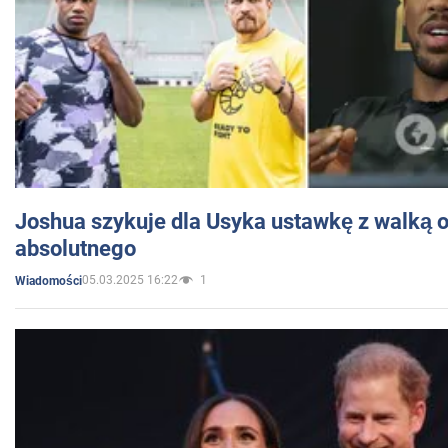
Joshua szykuje dla Usyka ustawkę z walką o 
absolutnego
05.03.2025 16:22
1
Wiadomości