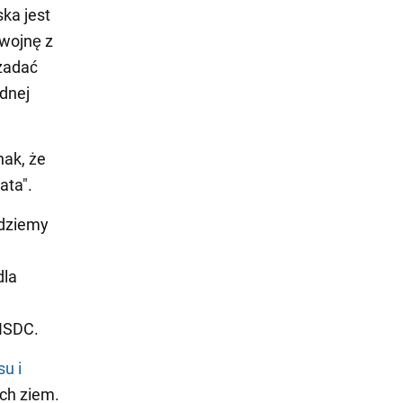
ska jest
wojnę z
 zadać
udnej
nak, że
ata".
ędziemy
dla
 NSDC.
u i
ch ziem.