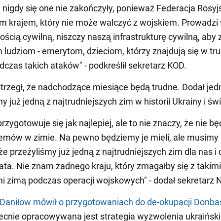
, nigdy się one nie zakończyły, ponieważ Federacja Rosyj
 krajem, który nie może walczyć z wojskiem. Prowadzi 
ością cywilną, niszczy naszą infrastrukturę cywilną, aby
 ludziom - emerytom, dzieciom, którzy znajdują się w tr
odczas takich ataków" - podkreślił sekretarz KOD.
trzegł, że nadchodzące miesiące będą trudne. Dodał jed
y już jedną z najtrudniejszych zim w historii Ukrainy i świ
rzygotowuje się jak najlepiej, ale to nie znaczy, że nie b
lemów w zimie. Na pewno będziemy je mieli, ale musimy
e przeżyliśmy już jedną z najtrudniejszych zim dla nas i 
ata. Nie znam żadnego kraju, który zmagałby się z takimi
 zimą podczas operacji wojskowych" - dodał sekretarz
Daniłow mówił o przygotowaniach do de-okupacji Donbas
ecnie opracowywana jest strategia wyzwolenia ukraiński