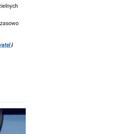
zielnych
mczasowo
atel
i