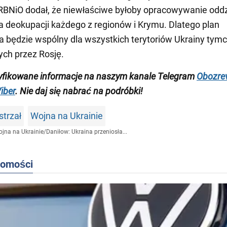
RBNiO dodał, że niewłaściwe byłoby opracowywanie odd
dla deokupacji każdego z regionów i Krymu. Dlatego plan
 będzie wspólny dla wszystkich terytoriów Ukrainy ty
ch przez Rosję.
yfikowane informacje na naszym kanale Telegram
Obozrev
iber
. Nie daj się nabrać na podróbki!
strzał
Wojna na Ukrainie
jna na Ukrainie
/
Daniłow: Ukraina przeniosła...
domości