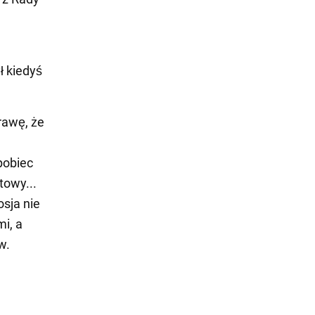
ł kiedyś
rawę, że
pobiec
towy...
osja nie
i, a
w.