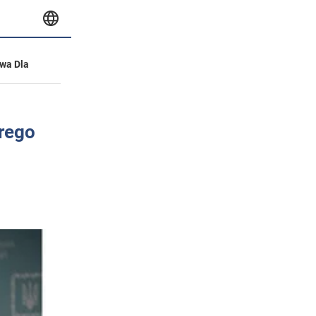
wa Dla
órego