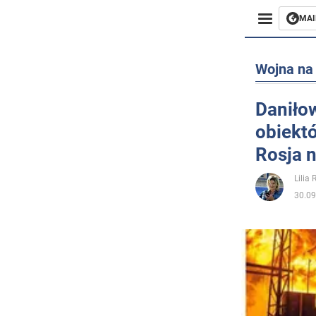
MAI
Biznes
Wojna na 
Sport
Daniłow
obiektó
Rozryw
Rosja 
Życie
Lilia
30.09
Polityka
Społecz
Wojna n
Świat