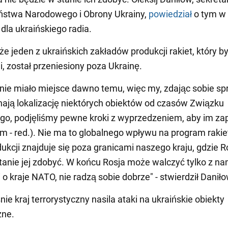
ństwa Narodowego i Obrony Ukrainy,
powiedział
o tym w
dla ukraińskiego radia.
e jeden z ukraińskich zakładów produkcji rakiet, który by
i, został przeniesiony poza Ukrainę.
nie miało miejsce dawno temu, więc my, zdając sobie sp
nają lokalizację niektórych obiektów od czasów Związku
go, podjęliśmy pewne kroki z wyprzedzeniem, aby im za
m - red.). Nie ma to globalnego wpływu na program rakie
ukcji znajduje się poza granicami naszego kraju, gdzie R
tanie jej zdobyć. W końcu Rosja może walczyć tylko z nam
i o kraje NATO, nie radzą sobie dobrze" - stwierdził Daniło
ie kraj terrorystyczny nasila ataki na ukraińskie obiekty
zne.