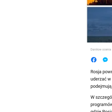
Jedzeni
Daniłow ocenia 
Rosja powr
uderzać w 
podejmują 
W szczegól
programów 
gdzie Rosj