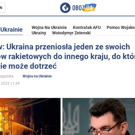
N
Wojna Na Ukrainie
Kontratak AFU
Pomoc Wojsko
Ukrainie
Ukrainy
Wołodymyr Zełenski
: Ukraina przeniosła jeden ze swoich
w rakietowych do innego kraju, do kt
ka
nie może dotrzeć
 Ragutska
Wojna na Ukrainie
.2023 11:39
eństwo
a Ukrainie