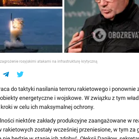
e
zagrożenie rosyjskimi atakami na infrastrukturę krytyczną
aca do taktyki nasilania terroru rakietowego i ponownie 
obiekty energetyczne i wojskowe. W związku z tym wła
kroki w celu ich maksymalnej ochrony.
ności niektóre zakłady produkcyjne zaangażowane w rea
rakietowych zostały wcześniej przeniesione, w tym za g
a nie będzie w stanie ich zdobyć. Ołeksij Daniłow, sekret