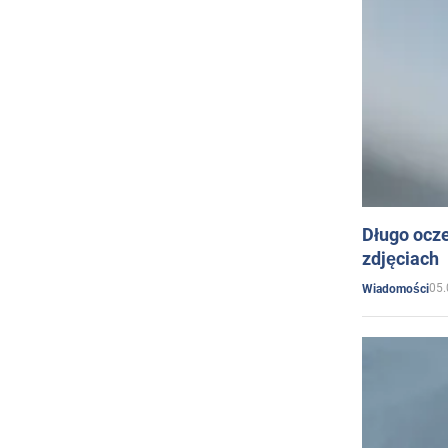
Długo ocz
zdjęciach
05.
Wiadomości