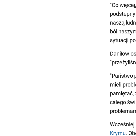
"Co więcej
podstępnym
naszą ludn
ból naszym
sytuacji p
Daniłow os
"przeżyliśm
"Państwo p
mieli prob
pamiętać, ż
całego świ
problemami
Wcześniej
Krymu
. Ob