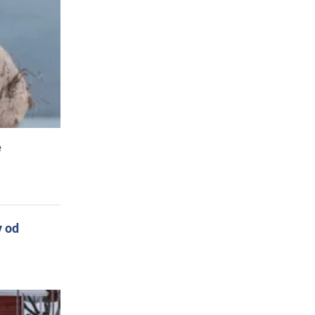
e
y od