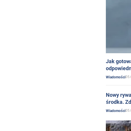
Jak gotow
odpowiedn
05.
Wiadomości
Nowy rywal
środka. Zd
05.
Wiadomości