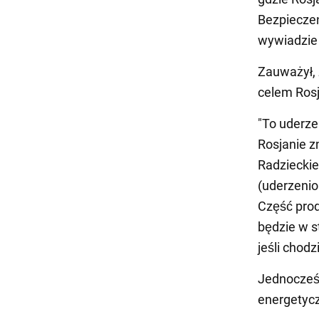
Bezpiecze
wywiadzie 
Zauważył, ż
celem Rosj
"To uderze
Rosjanie z
Radzieckie
(uderzenio
Część prod
będzie w s
jeśli chodz
Jednocześn
energetyc