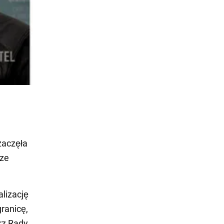
zaczęła
dze
lizację
ranicę,
arz Rady