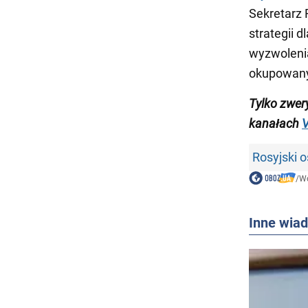
Sekretarz 
strategii 
wyzwolenia
okupowany
Tylko zwer
kanałach
V
Rosyjski o
/
Wo
Inne wia