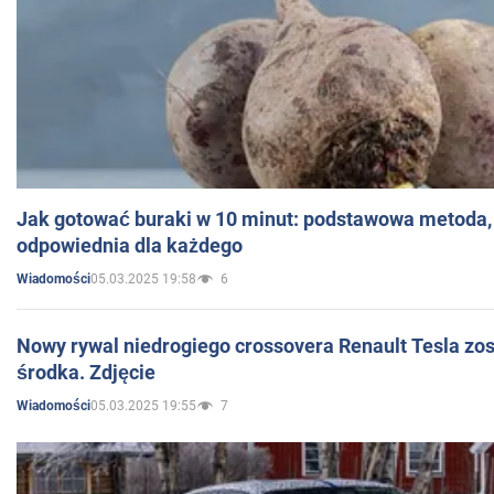
Jak gotować buraki w 10 minut: podstawowa metoda, 
odpowiednia dla każdego
05.03.2025 19:58
6
Wiadomości
Nowy rywal niedrogiego crossovera Renault Tesla zo
środka. Zdjęcie
05.03.2025 19:55
7
Wiadomości