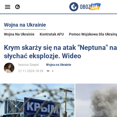
Wojna na Ukrainie
Biznes
Wojna Na Ukrainie
Kontratak AFU
Pomoc Wojskowa Dla Ukrain
Sport
Krym skarży się na atak "Neptuna" na
słychać eksplozje. Wideo
Rozrywka
Iwanna Szepel
Wojna na Ukrainie
21.11.2024 18:39
4
Życie
Polityka
Społeczeństwo