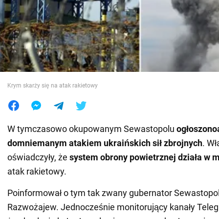
Wojna na Ukrainie
Świat
Jedzenie
Krym skarży się na atak rakietowy
W tymczasowo okupowanym Sewastopolu
ogłoszono
domniemanym atakiem ukraińskich sił zbrojnych
. W
oświadczyły, że
system obrony powietrznej działa w m
atak rakietowy.
Poinformował o tym tak zwany gubernator Sewastopol
Razwożajew. Jednocześnie monitorujący kanały Tele