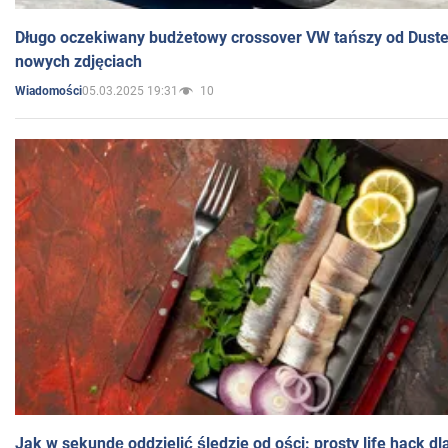
Długo oczekiwany budżetowy crossover VW tańszy od Dust
nowych zdjęciach
05.03.2025 19:31
10
Wiadomości
Jak w sekundę oddzielić śledzie od ości: prosty life hack d