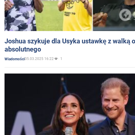
Joshua szykuje dla Usyka ustawkę z walką o 
absolutnego
05.03.2025 16:22
1
Wiadomości