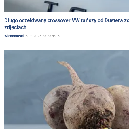
Długo oczekiwany crossover VW tańszy od Dustera zo
zdjęciach
05.03.2025 23:23
5
Wiadomości