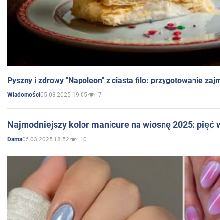
Pyszny i zdrowy "Napoleon" z ciasta filo: przygotowanie zaj
05.03.2025 19:05
7
Wiadomości
Najmodniejszy kolor manicure na wiosnę 2025: pięć
05.03.2025 18:52
10
Dama