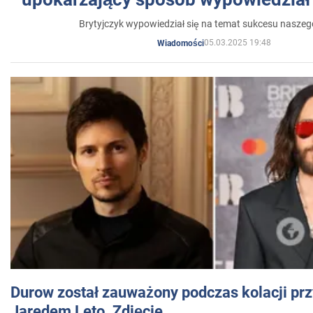
Brytyjczyk wypowiedział się na temat sukcesu naszeg
05.03.2025 19:48
Wiadomości
Durow został zauważony podczas kolacji prz
Jaredem Leto. Zdjęcie