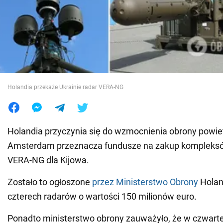
Wojna na Ukrainie
Świat
Jedzenie
Holandia przekaże Ukrainie radar VERA-NG
Holandia przyczynia się do wzmocnienia obrony powiet
Amsterdam przeznacza fundusze na zakup kompleks
VERA-NG dla Kijowa.
Zostało to ogłoszone
przez Ministerstwo Obrony
Holand
czterech radarów o wartości 150 milionów euro.
Ponadto ministerstwo obrony zauważyło, że w czwarte