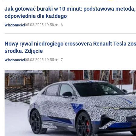
Jak gotować buraki w 10 minut: podstawowa metoda, 
odpowiednia dla każdego
05.03.2025 19:58
6
Wiadomości
Nowy rywal niedrogiego crossovera Renault Tesla zo
środka. Zdjęcie
05.03.2025 19:55
7
Wiadomości