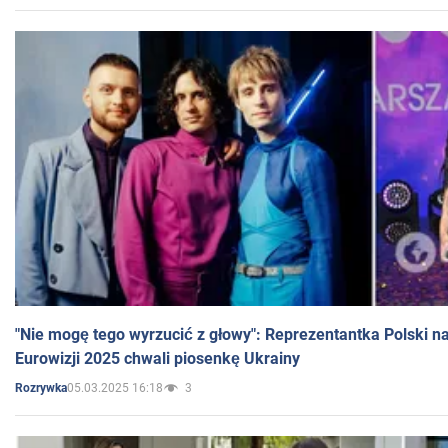
"Nie mogę tego wyrzucić z głowy": Reprezentantka Polski n
Eurowizji 2025 chwali piosenkę Ukrainy
05.03.2025 16:18
3
Rozrywka