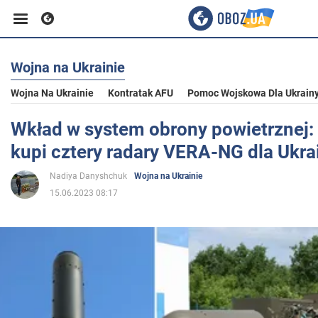
Wojna na Ukrainie
Biznes
Wojna Na Ukrainie
Kontratak AFU
Pomoc Wojskowa Dla Ukrain
Sport
Wkład w system obrony powietrznej:
kupi cztery radary VERA-NG dla Ukra
Rozrywka
Nadiya Danyshchuk
Wojna na Ukrainie
15.06.2023 08:17
Życie
Polityka
Społeczeństwo