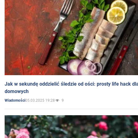
Jak w sekundę oddzielić śledzie od ości: prosty life hack d
domowych
05.03.2025 19:28
9
Wiadomości